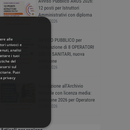
Avviso Pubblico ARUS 2026:
12 posti per Istruttori
Amministrativi con diploma
Immagine realizzata con
07/08/2026
intelligenza artificiale
ere alle
AVVISO PUBBLICO per
tori univoci e
l'assunzione di 8 OPERATORI
nuti, analisi
SOCIO SANITARI, nuova
ttare i tuoi
Immagine realizzata con
selezione
istiche del
intelligenza artificiale
basarsi sul
07/08/2026
citarie
. Puoi
la privacy
Assunzione all'Archivio
Notarile con licenza media:
selezione 2026 per Operatore
Immagine realizzata con
07/08/2026
intelligenza artificiale