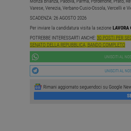
STRETTAMENTE 
Monza Brianza, Padova, Parma, Pordenone, Prato, Regg
Varese, Venezia, Verbano-Cusio-Ossola, Vercelli e V
NON CLASSIFICA
SCADENZA: 26 AGOSTO 2026
Per inviare la candidatura visita la sezione
LAVORA 
POTREBBE INTERESSARTI ANCHE:
30 POSTI PER S
Stre
SENATO DELLA REPUBBLICA, BANDO COMPLETO
I cookie strettamente necessa
UNISCITI AL N
web non può essere utilizza
Nome
Pr
UNISCITI AL N
PHPSESSID
PH
ww
Rimani aggiornato seguendoci su Google Ne
S
CookieScriptConsent
Co
ww
receive-cookie-
.a
deprecation