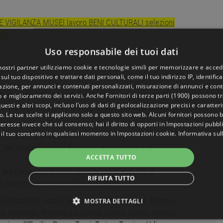
VIGILANZA MUSEI lavoro BENI CULTURALI selezioni
ura
Uso responsabile dei tuoi dati
 nostri partner utilizziamo cookie e tecnologie simili per memorizzare e acced
sul tuo dispositivo e trattare dati personali, come il tuo indirizzo IP, identifica
gazione, per annunci e contenuti personalizzati, misurazione di annunci e conte
i al mondo dei mercati finanziari, assicurativi e agli
o e miglioramento dei servizi. Anche
Fornitori di terze parti (1900)
possono tra
uesti e altri scopi, incluso l’uso di dati di geolocalizzazione precisi e caratter
nicazione e orientati al raggiungimento degli obiettivi.
o. Le tue scelte si applicano solo a questo sito web. Alcuni fornitori possono 
teresse invece che sul consenso; hai il diritto di opporti in
Impostazioni pubbli
 il tuo consenso in qualsiasi momento in
Impostazioni cookie
.
Informativa sul
ico-giuridiche-finanziarie;
dei prodotti/servizi finanziari, assicurativi e di
ACCETTA TUTTO
per l’erogazione della consulenza in materia di
RIFIUTA TUTTO
i prodotti assicurativi (direttiva IDD).
: Alessandria, Aosta, Bergamo, Biella, Bologna, Brescia,
MOSTRA DETTAGLI
, Grosseto, Imperia, La Spezia, Lecco, Lucca, Milano,