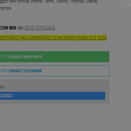
NECESSARI
PERFORMANCE
TARGETING
FUNZ
io nell’Emilia, Roma, Terni, Torino, Treviso, Udine,
icenza.
TI
CON NOI
del
SITO UFFICIALE
EGRETARIO PARLAMENTARE CONCORSO PUBBLICO 2026
ttamente necessari
Performance
Targeting
Funzionalità
Non classif
ri consentono le funzionalità principali del sito web come l'accesso dell'utente e la gest
OSTRO
CANALE WHATSAPP
to correttamente senza i cookie strettamente necessari.
ovider
/
Dominio
Scadenza
Descrizione
OSTRO
CANALE TELEGRAM
Sessione
Cookie generato da applicazioni basate sul linguaggio
P.net
identificatore generico utilizzato per mantenere le var
w.workisjob.com
Normalmente è un numero generato in modo casuale,
ws!
utilizzato può essere specifico per il sito, ma un b
uno stato di accesso per un utente tra le pagine.
EGUICI
1 anno
Questo cookie viene utilizzato dal servizio Cookie-Scr
okieScript
preferenze di consenso sui cookie dei visitatori. È nec
w.workisjob.com
cookie di Cookie-Script.com funzioni correttamente.
dnxs.com
1 anno 1
Questo cookie viene utilizzato per segnalare al titolar
mese
deprecazione dei cookie ricevuti dal sistema, garant
l'adattabilità agli standard web in evoluzione e alla n