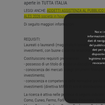
aperte in TUTTA ITALIA
LEGGI ANCHE:
ADDETTI ASSISTENZA AL PUBBLICO E 
ALES 2026 società in house del Ministero della Cult
Di seguito maggiori informazioni
Noi e i
informazioni 
REQUISITI:
dati di navi
Laureati o laureandi (magistrale/triennale) interessat
del pubblic
dati per q
investimenti, con buone capacità relazionali, di comu
dispositiv
Costituiscono requisiti preferenziali
legittimo in
revocare
- possesso di un titolo di studio in discipline econom
- conoscenza dei mercati e degli strumenti finanziari, 
investimento;
- conoscenza e competenza delle normative previste 
investimenti (direttiva MIFID II) e/o di distribuzione d
La ricerca è attiva nelle province di seguito indicate
Como, Cuneo, Fermo, Forlì-Cesena, Frosinone, Genova