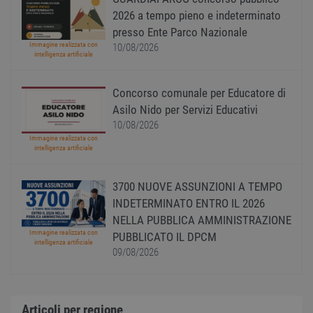
CMPRO
2 mesi 4
Questi coo
Casale Media Inc.
2026 a tempo pieno e indeterminato
settimane
sono colleg
.casalemedia.com
alla pubbli
presso Ente Parco Nazionale
al monitor
Immagine realizzata con
10/08/2026
dei prodott
intelligenza artificiale
gli utenti
stavano
guardando
Concorso comunale per Educatore di
A3
1 anno
Cookie di
Yahoo! Inc.
Asilo Nido per Servizi Educativi
targeting d
.yahoo.com
annunci pe
10/08/2026
Yahoo
Immagine realizzata con
TestIfCookieP
1 anno
Questo coo
Smart AdServer
intelligenza artificiale
viene utili
SAS
per rendere
.smartadserver.com
messaggi
3700 NUOVE ASSUNZIONI A TEMPO
pubblicitar
rilevanti per
INDETERMINATO ENTRO IL 2026
visitatore d
sito web.
NELLA PUBBLICA AMMINISTRAZIONE
Immagine realizzata con
PUBBLICATO IL DPCM
XANDR_PANID
2 mesi 4
Questo coo
Xandr Inc.
intelligenza artificiale
settimane
viene utili
.adnxs.com
09/08/2026
per fornire
annunci pi
pertinenti 
ai tuoi inte
È anche us
per limitare
Articoli per regione