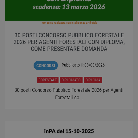
PERFORMANCE
Immagine realizzata con intelligenza artificiale
TARGETING
30 POSTI CONCORSO PUBBLICO FORESTALE
2026 PER AGENTI FORESTALI CON DIPLOMA,
FUNZIONALITÀ
COME PRESENTARE DOMANDA
NON CLASSIFICATI
Pubblicato il:
08/03/2026
CONCORSI
FORESTALE
DIPLOMATO
DIPLOMA
Strettamente necessari
Performance
30 posti Concorso Pubblico Forestale 2026 per Agenti
Targeting
Funzionalità
Forestali co...
Non classificati
I cookie strettamente necessari consentono le
funzionalità principali del sito web come
l'accesso dell'utente e la gestione dell'account. Il
sito web non può essere utilizzato correttamente
senza i cookie strettamente necessari.