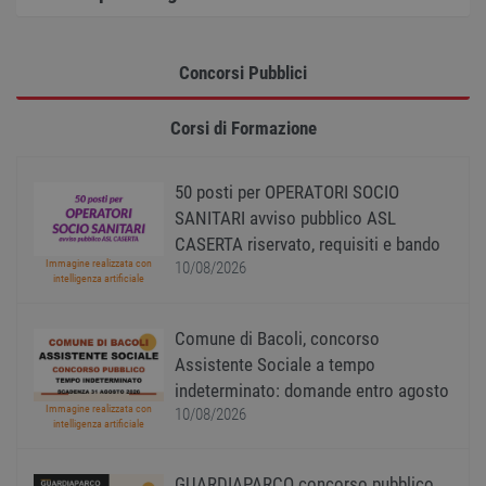
identificatore
deprecation
del cliente. È
incluso in ogni
MUID
1 anno
Questo coo
Microsoft
richiesta di
ampiamen
Corporation
pagina in un
Concorsi Pubblici
utilizzato 
.bing.com
sito e utilizzato
Microsoft 
per calcolare i
identificat
dati di
utente uni
Corsi di Formazione
visitatori,
Può essere
sessioni e
impostato 
campagne per i
script micr
rapporti di
incorporati.
50 posti per OPERATORI SOCIO
analisi dei siti.
ritiene
ampiamen
SANITARI avviso pubblico ASL
che si
sincronizzi 
CASERTA riservato, requisiti e bando
molti domi
Immagine realizzata con
10/08/2026
Microsoft
intelligenza artificiale
diversi,
consentend
monitorag
degli utenti
Comune di Bacoli, concorso
Assistente Sociale a tempo
CMID
1 anno
Questi coo
Casale Media Inc.
sono colleg
.casalemedia.com
indeterminato: domande entro agosto
alla pubbli
al monitor
Immagine realizzata con
10/08/2026
dei prodott
intelligenza artificiale
gli utenti
stavano
guardando
GUARDIAPARCO concorso pubblico