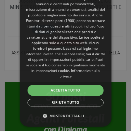
ASSISTENTI SOCIALI AVVISO PUBBLICO
annunci e contenuti personalizzati,
MINISTERO DELLA GIUSTIZIA 2026, REQUISITI E
misurazione di annunci e contenuti, analisi del
SELEZIONE
pubblico e miglioramento dei servizi. Anche
Fornitori di terze parti (1900)
possono trattare
i tuoi dati per questi e altri scopi, incluso l’uso
Pubblicato il:
15/03/2026
CONCORSI
di dati di geolocalizzazione precisi e
caratteristiche del dispositivo. Le tue scelte si
applicano solo a questo sito web. Alcuni
ASSISTENTE SOCIALE
fornitori possono basarsi sul legittimo
ASSISTENTI SOCIALI avviso pubblico MINISTERO DELLA
interesse invece che sul consenso; hai il diritto
GIUSTIZIA 2026...
di opporti in
Impostazioni pubblicitarie
. Puoi
revocare il tuo consenso in qualsiasi momento
in
Impostazioni cookie
.
Informativa sulla
privacy
ACCETTA TUTTO
RIFIUTA TUTTO
MOSTRA DETTAGLI
STRETTAMENTE NECESSARI