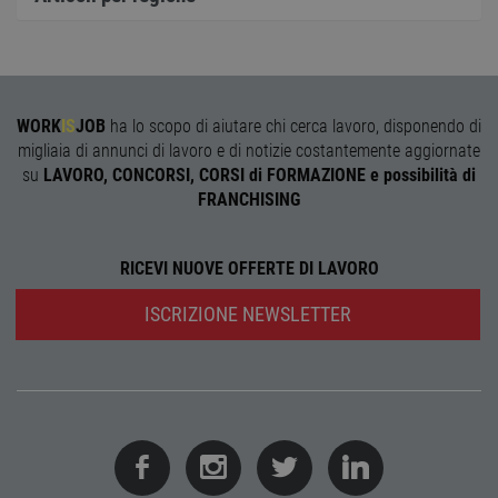
numero di 
che si ved
annuncio 
anche aiut
misurare
l'efficacia d
campagna
pubblicitar
WORK
IS
JOB
ha lo scopo di aiutare chi cerca lavoro, disponendo di
pid
1 anno
Questo coo
Twitter Inc.
migliaia di annunci di lavoro e di notizie costantemente aggiornate
consente a
.smartadserver.com
su
LAVORO, CONCORSI, CORSI di FORMAZIONE e possibilità di
visitatori d
sito Web d
FRANCHISING
utilizzare l
funzionalit
relative a
Twitter
RICEVI NUOVE OFFERTE DI LAVORO
dall'intern
della pagin
Web che s
ISCRIZIONE NEWSLETTER
visitando.
IDE
1 anno
Questo coo
Google LLC
impostato 
.doubleclick.net
Doubleclic
fornisce
informazio
come l'ute
finale utiliz
sito Web e
qualsiasi
pubblicità 