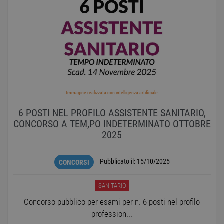
Nome
Provider
/
Dominio
Scadenza
Descr
PHPSESSID
Sessione
Cooki
PHP.net
gener
www.workisjob.com
applic
basate
lingu
PHP. S
di un
identi
gener
utiliz
mante
Immagine realizzata con intelligenza artificiale
variabi
sessi
6 POSTI NEL PROFILO ASSISTENTE SANITARIO,
utente
Norm
CONCORSO A TEM,PO INDETERMINATO OTTOBRE
è un 
2025
gener
modo 
il mod
viene
Pubblicato il:
15/10/2025
utiliz
CONCORSI
esser
specif
sito, 
SANITARIO
buon 
è man
Concorso pubblico per esami per n. 6 posti nel profilo
uno st
acces
profession...
utente