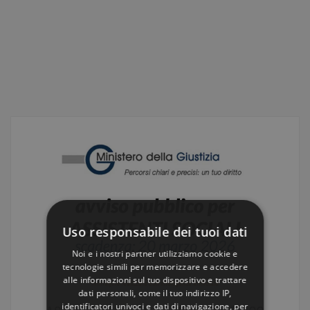
Uso responsabile dei tuoi dati
Noi e i nostri partner utilizziamo cookie e
tecnologie simili per memorizzare e accedere
alle informazioni sul tuo dispositivo e trattare
Immagine realizzata con intelligenza artificiale
dati personali, come il tuo indirizzo IP,
identificatori univoci e dati di navigazione, per