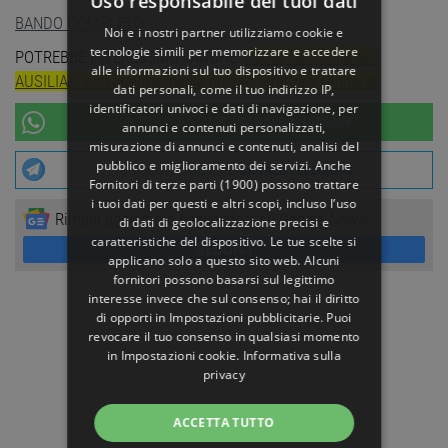
Uso responsabile dei tuoi dati
BANDO COMPLETO
Noi e i nostri partner utilizziamo cookie e
tecnologie simili per memorizzare e accedere
POTREBBE INTERESSARTI ANCHE:
Nuova selezione per
alle informazioni sul tuo dispositivo e trattare
AUSILIARI con licenza media presso strutture sanitarie
dati personali, come il tuo indirizzo IP,
identificatori univoci e dati di navigazione, per
UNISCITI AL NOSTRO
CANALE WHATSAPP
annunci e contenuti personalizzati,
misurazione di annunci e contenuti, analisi del
pubblico e miglioramento dei servizi. Anche
UNISCITI AL NOSTRO
CANALE TELEGRAM
Fornitori di terze parti (1900)
possono trattare
i tuoi dati per questi e altri scopi, incluso l’uso
Rimani aggiornato seguendoci su Google News!
di dati di geolocalizzazione precisi e
caratteristiche del dispositivo. Le tue scelte si
SEGUICI
applicano solo a questo sito web. Alcuni
fornitori possono basarsi sul legittimo
interesse invece che sul consenso; hai il diritto
di opporti in
Impostazioni pubblicitarie
. Puoi
revocare il tuo consenso in qualsiasi momento
in
Impostazioni cookie
.
Informativa sulla
privacy
ACCETTA TUTTO