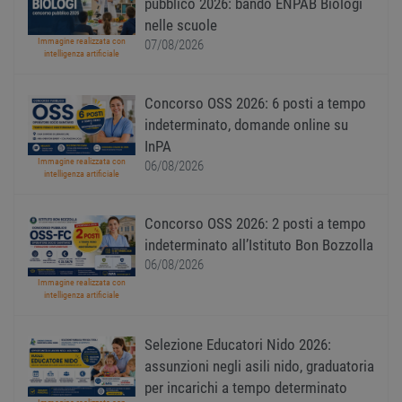
pubblico 2026: bando ENPAB Biologi
nelle scuole
I cookie strettamente necessari consentono le
Immagine realizzata con
07/08/2026
funzionalità principali del sito web come
intelligenza artificiale
l'accesso dell'utente e la gestione dell'account. Il
sito web non può essere utilizzato correttamente
senza i cookie strettamente necessari.
Concorso OSS 2026: 6 posti a tempo
Nome
Provider
/
Dominio
Scadenza
Descr
indeterminato, domande online su
PHPSESSID
Sessione
Cooki
PHP.net
InPA
gener
www.workisjob.com
Immagine realizzata con
06/08/2026
applic
intelligenza artificiale
basate
lingu
PHP. S
di un
Concorso OSS 2026: 2 posti a tempo
identi
gener
indeterminato all’Istituto Bon Bozzolla
utiliz
06/08/2026
mante
variabi
Immagine realizzata con
sessi
intelligenza artificiale
utente
Norm
è un 
Selezione Educatori Nido 2026:
gener
modo 
assunzioni negli asili nido, graduatoria
il mod
viene
per incarichi a tempo determinato
utiliz