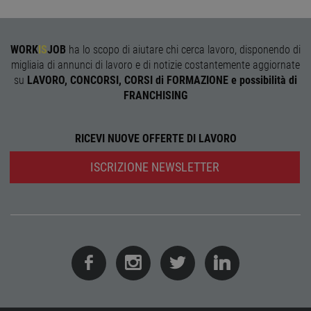
agli s
web i
evolu
alla n
sulla 
WORK
IS
JOB
ha lo scopo di aiutare chi cerca lavoro, disponendo di
migliaia di annunci di lavoro e di notizie costantemente aggiornate
__cf_bm
29
Quest
Cloudflare Inc.
minuti
viene
.onesignal.com
su
LAVORO, CONCORSI, CORSI di FORMAZIONE e possibilità di
58
utiliz
FRANCHISING
secondi
distin
umani
Ciò è
vanta
per il 
RICEVI NUOVE OFFERTE DI LAVORO
Web, a
effett
rappor
ISCRIZIONE NEWSLETTER
sull'ut
propri
Web.
Nome
Provider
/
Dominio
Scadenza
Descrizione
Provider
/
Nome
Scadenza
Descrizione
n_one
.neural33.cdnwebcloud.com
1 anno
Dominio
Provider
/
Nome
Scadenza
Descrizione
Dominio
FCNEC
.workisjob.com
1 anno
Questo
Nome
Provider
/
Dominio
Scadenza
Descrizion
cookie viene
_ga_DSL2JL51PR
.workisjob.com
1 anno 1
Questo cookie