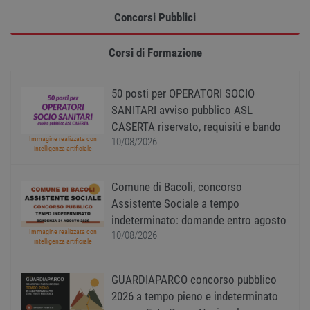
PHPSESSID
Sessione
Cooki
Concorsi Pubblici
PHP.net
gener
www.workisjob.com
applic
basate
Corsi di Formazione
lingu
PHP. S
di un
identi
50 posti per OPERATORI SOCIO
gener
utiliz
SANITARI avviso pubblico ASL
mante
variabi
CASERTA riservato, requisiti e bando
sessi
Immagine realizzata con
10/08/2026
utente
intelligenza artificiale
Norm
è un 
gener
modo 
Comune di Bacoli, concorso
il mod
viene
Assistente Sociale a tempo
utiliz
indeterminato: domande entro agosto
esser
specif
Immagine realizzata con
10/08/2026
sito, 
intelligenza artificiale
buon 
è man
uno st
acces
GUARDIAPARCO concorso pubblico
utente
2026 a tempo pieno e indeterminato
pagin