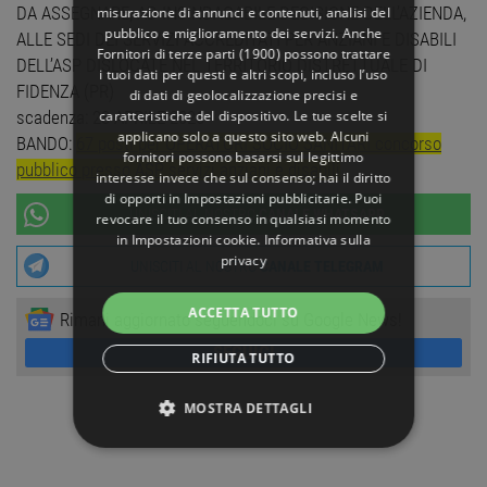
DA ASSEGNARE, AD INSINDACABILE DECISIONE DELL’AZIENDA,
misurazione di annunci e contenuti, analisi del
pubblico e miglioramento dei servizi. Anche
ALLE SEDI DEI SERVIZI ACCREDITATI PER ANZIANI E DISABILI
Fornitori di terze parti (1900)
possono trattare
DELL’ASP DISLOCATE NEL TERRITORIO DISTRETTUALE DI
i tuoi dati per questi e altri scopi, incluso l’uso
FIDENZA (PR)
di dati di geolocalizzazione precisi e
caratteristiche del dispositivo. Le tue scelte si
scadenza: 23 APRILE 2026
applicano solo a questo sito web. Alcuni
BANDO:
67 posti per OPERATORI SOCIO SANITARI concorso
fornitori possono basarsi sul legittimo
pubblico presso ASP servizi anziani e disabili
interesse invece che sul consenso; hai il diritto
di opporti in
Impostazioni pubblicitarie
. Puoi
UNISCITI AL NOSTRO
CANALE WHATSAPP
revocare il tuo consenso in qualsiasi momento
in
Impostazioni cookie
.
Informativa sulla
privacy
UNISCITI AL NOSTRO
CANALE TELEGRAM
ACCETTA TUTTO
Rimani aggiornato seguendoci su Google News!
SEGUICI
RIFIUTA TUTTO
MOSTRA DETTAGLI
STRETTAMENTE NECESSARI