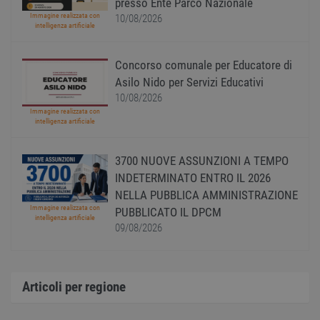
presso Ente Parco Nazionale
CookieScriptConsent
1 anno
Quest
CookieScript
Immagine realizzata con
viene
www.workisjob.com
10/08/2026
intelligenza artificiale
utiliz
serviz
Cooki
Script
Concorso comunale per Educatore di
ricord
prefer
Asilo Nido per Servizi Educativi
Google Privacy Policy
conse
10/08/2026
cooki
visitat
Immagine realizzata con
neces
intelligenza artificiale
il ban
cookie
Cooki
Scrip
3700 NUOVE ASSUNZIONI A TEMPO
funzi
INDETERMINATO ENTRO IL 2026
corre
NELLA PUBBLICA AMMINISTRAZIONE
receive-cookie-
.adnxs.com
1 anno 1
Quest
deprecation
mese
viene
Immagine realizzata con
PUBBLICATO IL DPCM
utiliz
intelligenza artificiale
09/08/2026
segnal
titola
sito w
depre
dei c
ricevu
Articoli per regione
sistem
garan
confo
l'adat