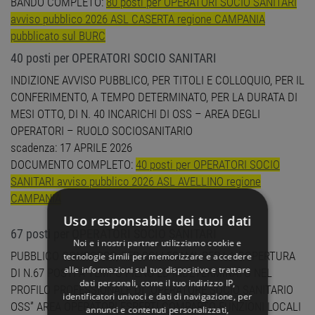
BANDO COMPLETO:
80 posti per OPERATORI SOCIO SANITARI
avviso pubblico 2026 ASL CASERTA regione CAMPANIA
pubblicato sul BURC
40 posti per OPERATORI SOCIO SANITARI
INDIZIONE AVVISO PUBBLICO, PER TITOLI E COLLOQUIO, PER IL
CONFERIMENTO, A TEMPO DETERMINATO, PER LA DURATA DI
MESI OTTO, DI N. 40 INCARICHI DI OSS – AREA DEGLI
OPERATORI – RUOLO SOCIOSANITARIO
scadenza: 17 APRILE 2026
DOCUMENTO COMPLETO:
40 posti per OPERATORI SOCIO
SANITARI avviso pubblico 2026 ASL AVELLINO regione
CAMPANIA
Uso responsabile dei tuoi dati
67 posti per OPERATORI SOCIO SANITARI
Noi e i nostri partner utilizziamo cookie e
PUBBLICO CONCORSO, PER SOLI ESAMI, PER LA COPERTURA
tecnologie simili per memorizzare e accedere
alle informazioni sul tuo dispositivo e trattare
DI N.67 POSTI A TEMPO PIENO ED INDETERMINATO NEL
dati personali, come il tuo indirizzo IP,
PROFILO PROFESSIONALE DI “OPERATORE SOCIO SANITARIO
identificatori univoci e dati di navigazione, per
OSS” AREA OPERATORI ESPERTI COMPARTO FUNZIONI LOCALI
annunci e contenuti personalizzati,