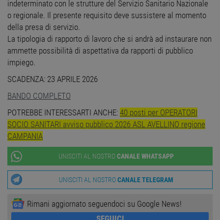
indeterminato con le strutture del Servizio Sanitario Nazionale
o regionale. Il presente requisito deve sussistere al momento
Strettamente necessari
Performance
della presa di servizio.
Targeting
Funzionalità
La tipologia di rapporto di lavoro che si andrà ad instaurare non
Non classificati
ammette possibilità di aspettativa da rapporti di pubblico
impiego.
I cookie strettamente necessari consentono le
funzionalità principali del sito web come
SCADENZA: 23 APRILE 2026
l'accesso dell'utente e la gestione dell'account. Il
sito web non può essere utilizzato correttamente
BANDO COMPLETO
senza i cookie strettamente necessari.
Nome
Provider
/
Dominio
Scadenza
Descr
POTREBBE INTERESSARTI ANCHE:
40 posti per OPERATORI
SOCIO SANITARI avviso pubblico 2026 ASL AVELLINO regione
PHPSESSID
Sessione
Cooki
PHP.net
gener
www.workisjob.com
CAMPANIA
applic
basate
lingu
UNISCITI AL NOSTRO
CANALE WHATSAPP
PHP. S
di un
identi
UNISCITI AL NOSTRO
CANALE TELEGRAM
gener
utiliz
mante
variabi
Rimani aggiornato seguendoci su Google News!
sessi
utente
SEGUICI