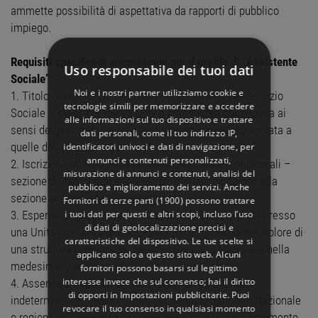
ammette possibilità di aspettativa da rapporti di pubblico
impiego.
Requisiti specifici di ammissione per il profilo di “Assistente
Uso responsabile dei tuoi dati
Sociale”:
Noi e i nostri partner utilizziamo cookie e
1. Titolo di studio: Laurea Triennale in Scienze del Servizio
tecnologie simili per memorizzare e accedere
Sociale – classe di laurea L-39 o altra laurea conseguita ai
alle informazioni sul tuo dispositivo e trattare
sensi dei previgenti ordinamenti universitari ed equiparata a
dati personali, come il tuo indirizzo IP,
quelle della classe L-39;
identificatori univoci e dati di navigazione, per
annunci e contenuti personalizzati,
2. Iscrizione all’Albo professionale degli Assistenti Sociali –
misurazione di annunci e contenuti, analisi del
sezione B “Assistente sociale”. L’eventuale iscrizione alla
pubblico e miglioramento dei servizi. Anche
sezione A è considerata assorbente;
Fornitori di terze parti (1900)
possono trattare
i tuoi dati per questi e altri scopi, incluso l’uso
3. Esperienza pregressa, maturata per almeno 6 mesi presso
di dati di geolocalizzazione precisi e
una Unità Operativa di Cure Palliative e/o Terapia del Dolore di
caratteristiche del dispositivo. Le tue scelte si
una struttura pubblica del Servizio Sanitario Nazionale nella
applicano solo a questo sito web. Alcuni
medesima qualifica professionale o superiore;
fornitori possono basarsi sul legittimo
interesse invece che sul consenso; hai il diritto
4. Assenza di rapporti di lavoro dipendente a tempo
di opporti in
Impostazioni pubblicitarie
. Puoi
indeterminato con le strutture del Servizio Sanitario Nazionale
revocare il tuo consenso in qualsiasi momento
o regionale. Il presente requisito deve sussistere al momento