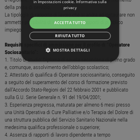
in
Impostazioni cookie
.
Informativa sulla
della presa di servizio.
privacy
La tipologia di rapporto di lavoro che si andrà ad instaurare non
ammette possibilità di aspettativa da rapporti di pubblico
ACCETTA TUTTO
impiego.
RIFIUTA TUTTO
Requisiti specifici di ammissione per il profilo di “Operatore
MOSTRA DETTAGLI
Sociosanitario”:
1. Titolo di studio: Diploma di scuola secondaria di primo grado
STRETTAMENTE NECESSARI
e, comunque, assolvimento dell’obbligo scolastico;
2. Attestato di qualifica di Operatore sociosanitario, conseguito
PERFORMANCE
a seguito del superamento del corso di formazione previsto
dall’Accordo Stato-Regioni del 22 febbraio 2001 e pubblicato
TARGETING
sulla G.U. Serie Generale n. 91 del 19/04/2001;
3. Esperienza pregressa, maturata per almeno 6 mesi presso
FUNZIONALITÀ
una Unità Operativa di Cure Palliative e/o Terapia del Dolore di
una struttura pubblica del Servizio Sanitario Nazionale nella
NON CLASSIFICATI
medesima qualifica professionale o superiore;
4. Assenza di rapporti di lavoro dipendente a tempo