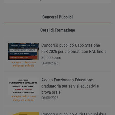
Scrip
funzi
corre
receive-cookie-
.adnxs.com
1 anno 1
Quest
Concorsi Pubblici
deprecation
mese
viene
utiliz
segnal
Corsi di Formazione
titola
sito w
depre
dei c
ricevu
Concorso pubblico Capo Stazione
sistem
FER 2026 per diplomati con RAL fino a
garan
confo
30.000 euro
l'adat
Immagine realizzata con
agli s
06/08/2026
intelligenza artificiale
web i
evolu
alla n
sulla 
Avviso Funzionario Educatore:
__cf_bm
29
Quest
Cloudflare Inc.
graduatoria per servizi educativi e
minuti
viene
.onesignal.com
prova orale
58
utiliz
secondi
distin
Immagine realizzata con
06/08/2026
umani
intelligenza artificiale
Ciò è
vanta
per il 
Web, a
Concorso pubblico Autista Scuolabus