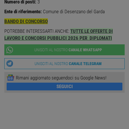
TARGETING
Numero di posti:
3
Ente di riferimento:
Comune di Desenzano del Garda
FUNZIONALITÀ
BANDO DI CONCORSO
NON CLASSIFICATI
POTREBBE INTERESSARTI ANCHE:
TUTTE LE OFFERTE DI
LAVORO E CONCORSI PUBBLICI 2026 PER DIPLOMATI
UNISCITI AL NOSTRO
CANALE WHATSAPP
Strettamente necessari
Performance
Targeting
Funzionalità
UNISCITI AL NOSTRO
CANALE TELEGRAM
Non classificati
Rimani aggiornato seguendoci su Google News!
I cookie strettamente necessari consentono le
SEGUICI
funzionalità principali del sito web come
l'accesso dell'utente e la gestione dell'account. Il
sito web non può essere utilizzato correttamente
senza i cookie strettamente necessari.
Nome
Provider
/
Dominio
Scadenza
Descr
PHPSESSID
Sessione
Cooki
PHP.net
gener
www.workisjob.com
applic