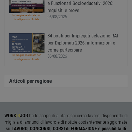
sulla 
e Funzionari Socioeducativi 2026:
__cf_bm
29
Quest
requisiti e prove
Cloudflare Inc.
minuti
viene
.onesignal.com
Immagine realizzata con
06/08/2026
58
utiliz
intelligenza artificiale
secondi
distin
umani
Ciò è
vanta
34 posti per Impiegati selezione RAI
per il 
per Diplomati 2026: informazioni e
Web, a
effett
come partecipare
rappor
sull'ut
Immagine realizzata con
06/08/2026
propri
intelligenza artificiale
Web.
Articoli per regione
Nome
Provider
/
Dominio
Scadenza
Descrizione
Provider
/
Nome
Scadenza
Descrizione
n_one
.neural33.cdnwebcloud.com
1 anno
Dominio
Provider
/
Nome
Scadenza
Descrizione
Dominio
FCNEC
.workisjob.com
1 anno
Questo
Nome
Provider
/
Dominio
Scadenza
Descrizion
cookie viene
_ga_DSL2JL51PR
.workisjob.com
1 anno 1
Questo cookie
WORK
IS
JOB
ha lo scopo di aiutare chi cerca lavoro, disponendo di
utilizzato per
mese
viene utilizzato
__gads
1 anno
Questo coo
Google LLC
memorizzare
da Google
migliaia di annunci di lavoro e di notizie costantemente aggiornate
associato a
workisjob.com
le preferenze
Analytics per
servizio
su
LAVORO, CONCORSI, CORSI di FORMAZIONE e possibilità di
dell'utente e
mantenere lo
DoubleClic