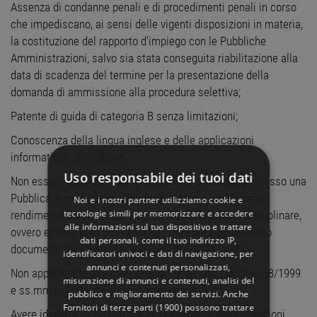
Assenza di condanne penali e di procedimenti penali in corso
che impediscano, ai sensi delle vigenti disposizioni in materia,
la costituzione del rapporto d’impiego con le Pubbliche
Amministrazioni, salvo sia stata conseguita riabilitazione alla
data di scadenza del termine per la presentazione della
domanda di ammissione alla procedura selettiva;
Patente di guida di categoria B senza limitazioni;
Conoscenza della lingua inglese e delle applicazioni
informatiche più diffuse;
Uso responsabile dei tuoi dati
Non essere stati destituiti o dispensati dall’impiego presso una
Pubblica Amministrazione per persistente insufficiente
Noi e i nostri partner utilizziamo cookie e
tecnologie simili per memorizzare e accedere
rendimento o licenziati a seguito di procedimento disciplinare,
alle informazioni sul tuo dispositivo e trattare
ovvero essere stati dichiarati decaduti per aver prodotto
dati personali, come il tuo indirizzo IP,
documenti falsi o viziati da invalidità non sanabile;
identificatori univoci e dati di navigazione, per
annunci e contenuti personalizzati,
Non appartenere alle categorie di cui all’art. 1 della L. 68/1999
misurazione di annunci e contenuti, analisi del
e ss.mm.ii. (invalidi, disabili, non vedenti, ecc.);
pubblico e miglioramento dei servizi. Anche
Fornitori di terze parti (1900)
possono trattare
Avere idoneità psico-fisica allo svolgimento delle mansioni