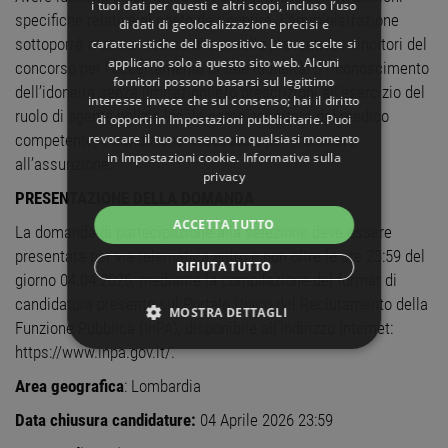
i tuoi dati per questi e altri scopi, incluso l’uso
specifiche relative al posto da ricoprire. L’Amministrazione
di dati di geolocalizzazione precisi e
sottoporrà a visita medica di controllo preventiva i vincitori del
caratteristiche del dispositivo. Le tue scelte si
applicano solo a questo sito web. Alcuni
concorso per l’accertamento di tale idoneità. Il riconoscimento
fornitori possono basarsi sul legittimo
dell’idoneità senza limitazioni e/o prescrizioni all’esercizio del
interesse invece che sul consenso; hai il diritto
ruolo di agente polizia locale come accertata dal medico
di opporti in
Impostazioni pubblicitarie
. Puoi
revocare il tuo consenso in qualsiasi momento
competente, è condizione necessaria per procedere
in
Impostazioni cookie
.
Informativa sulla
all’assunzione.
privacy
PRESENTAZIONE DELLA DOMANDA
ACCETTA TUTTO
La domanda di partecipazione alla selezione deve essere
presentata per via telematica entro e non oltre le ore 23:59 del
RIFIUTA TUTTO
giorno 04.04.2026, mediante la compilazione del format di
candidatura presente sul Portale Unico del Reclutamento della
MOSTRA DETTAGLI
Funzione Pubblica (InPA), disponibile all’indirizzo Internet:
https://www.inpa.gov.it/.
STRETTAMENTE NECESSARI
Area geografica
: Lombardia
PERFORMANCE
Data chiusura candidature:
04 Aprile 2026 23:59