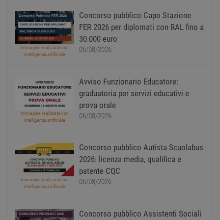
Cooki
Script
Concorso pubblico Capo Stazione
ricord
prefer
FER 2026 per diplomati con RAL fino a
Google Privacy Policy
conse
cooki
30.000 euro
visitat
Immagine realizzata con
06/08/2026
neces
intelligenza artificiale
il ban
cookie
Cooki
Scrip
Avviso Funzionario Educatore:
funzi
corre
graduatoria per servizi educativi e
prova orale
receive-cookie-
.adnxs.com
1 anno 1
Quest
deprecation
mese
viene
Immagine realizzata con
06/08/2026
utiliz
intelligenza artificiale
segnal
titola
sito w
depre
Concorso pubblico Autista Scuolabus
dei c
2026: licenza media, qualifica e
ricevu
sistem
patente CQC
garan
confo
Immagine realizzata con
06/08/2026
l'adat
intelligenza artificiale
agli s
web i
evolu
Concorso pubblico Assistenti Sociali
alla n