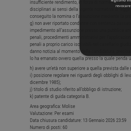
insufficiente rendimento, in forza di norme di settor
revocare
disciplinari ai sensi della vigente normativa di legge
conseguito la nomina o l'assunzione mediante la produ
g) non aver riportato condanne con sentenza passata 
impedimento all’assunzione presso una pubblica am
penali, procedimenti amministrativi per l’applicazio
penali a proprio carico iscrivibili nel casellario giudiz
danno notizia al momento della candidatura, precisan
lo ha emanato ovvero quella presso la quale penda 
STRETTAMENTE 
h) avere un’età non superiore a quella prevista dalle
NON CLASSIFICA
i) posizione regolare nei riguardi degli obblighi di le
dicembre 1985);
j) titolo di studio riferito all’obbligo di istruzione;
k) patente di guida categoria B.
Stre
Area geografica: Molise
I cookie strettamente necessa
Valutazione: Per esami
web non può essere utilizza
Data chiusura candidature: 13 Gennaio 2026 23:59
Nome
Pr
Numero di posti: 60