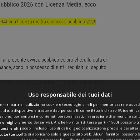
ubblico 2026 con Licenza Media, ecco
RAI con licenza media concorso pubblico 2026
i al presente avviso pubblico coloro che, alla data di
nde, sono in possesso di tutti i requisiti di seguito
sti dall’articolo 38, commi 1, 2 e 3-bis, del decreto
Uso responsabile dei tuoi dati
 nostri partner utilizziamo cookie e tecnologie simili per memorizzare e acced
ti non cittadini italiani e non titolari dello status di
sul tuo dispositivo e trattare dati personali, come il tuo indirizzo IP, identifica
iritti civili e politici è riferito al Paese di cittadinanza);
gazione, per annunci e contenuti personalizzati, misurazione di annunci e conte
llo svolgimento delle mansioni di cui al precedente art. 2;
o e miglioramento dei servizi. Anche
Fornitori di terze parti (1900)
possono tra
ivo;
uesti e altri scopi, incluso l’uso di dati di geolocalizzazione precisi e caratter
o. Le tue scelte si applicano solo a questo sito web. Alcuni fornitori possono 
iego presso una pubblica amministrazione per persistente
teresse invece che sul consenso; hai il diritto di opporti in
Impostazioni pubbli