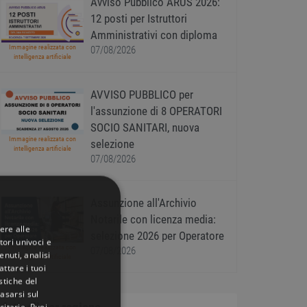
Avviso Pubblico ARUS 2026:
12 posti per Istruttori
Amministrativi con diploma
Immagine realizzata con
07/08/2026
intelligenza artificiale
AVVISO PUBBLICO per
l'assunzione di 8 OPERATORI
SOCIO SANITARI, nuova
Immagine realizzata con
selezione
intelligenza artificiale
07/08/2026
Assunzione all'Archivio
Notarile con licenza media:
ere alle
selezione 2026 per Operatore
tori univoci e
Immagine realizzata con
07/08/2026
nuti, analisi
intelligenza artificiale
ttare i tuoi
istiche del
basarsi sul
citarie
. Puoi