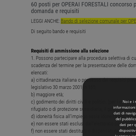
60 posti per OPERAI FORESTALI concorso p
domanda e requisiti
LEGGI ANCHE:
Bando di selezione comunale per OPE
Di seguito bando e requisiti
Requisiti di ammissione alla selezione
1. Possono partecipare alla procedura selettiva di cu
scadenza del termine per la presentazione delle doma
elencati:
a) cittadinanza italiana o possesso dei requisiti previ
legislativo 30 marzo 2001, n.165;
b) maggiore età;
Noi e i
c) godimento dei diritti civili e politici, (per i candida
informazioni 
rifugiato o di protezione sussidiaria, il godimento dei d
dati di navi
d) idoneità fisica all’impiego ossia idoneità fisica a
del pubblic
e) non essere stati esclusi dall’elettorato politico att
dati per q
dispositiv
f) non essere stati destituiti o dispensati dall'imp
legittimo in