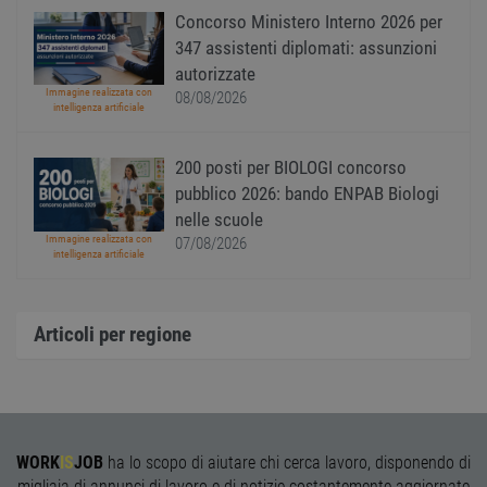
serviz
Concorso Ministero Interno 2026 per
Cooki
Script
347 assistenti diplomati: assunzioni
ricord
prefer
autorizzate
Google Privacy Policy
conse
Immagine realizzata con
08/08/2026
cooki
intelligenza artificiale
visitat
neces
il ban
cookie
200 posti per BIOLOGI concorso
Cooki
Scrip
pubblico 2026: bando ENPAB Biologi
funzi
nelle scuole
corre
Immagine realizzata con
07/08/2026
receive-cookie-
.adnxs.com
1 anno 1
Quest
intelligenza artificiale
deprecation
mese
viene
utiliz
segnal
titola
sito w
Articoli per regione
depre
dei c
ricevu
sistem
garan
confo
l'adat
agli s
WORK
IS
JOB
ha lo scopo di aiutare chi cerca lavoro, disponendo di
web i
evolu
migliaia di annunci di lavoro e di notizie costantemente aggiornate