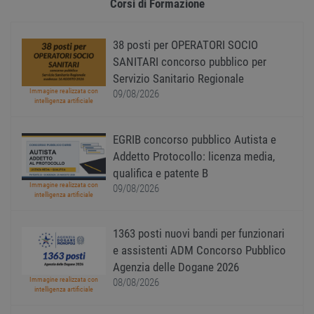
Corsi di Formazione
applic
basate
lingu
PHP. S
di un
38 posti per OPERATORI SOCIO
identi
SANITARI concorso pubblico per
gener
utiliz
Servizio Sanitario Regionale
mante
variabi
Immagine realizzata con
09/08/2026
sessi
intelligenza artificiale
utente
Norm
è un 
EGRIB concorso pubblico Autista e
gener
modo 
Addetto Protocollo: licenza media,
il mod
viene
qualifica e patente B
utiliz
Immagine realizzata con
09/08/2026
esser
intelligenza artificiale
specif
sito, 
buon 
è man
1363 posti nuovi bandi per funzionari
uno st
acces
e assistenti ADM Concorso Pubblico
utente
Agenzia delle Dogane 2026
pagin
Immagine realizzata con
08/08/2026
CookieScriptConsent
1 anno
Quest
CookieScript
intelligenza artificiale
viene
www.workisjob.com
utiliz