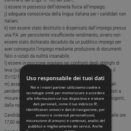
i) essere in possesso dell’idoneità fisica all’impiego;
j) adeguata conoscenza della lingua italiana per i candidati non
italiani;
k) non essere stato destituito o dispensato dall’impiego presso
una P.A. per persistente insufficiente rendimento, ovvero non
essere stato dichiarato decaduto da un pubblico impiego per
aver conseguito l’impiego mediante produzione di documenti
falsi o viziati da nullità insanabile;
l) essere in posizione regolare nei confronti degli obblighi di
leva (solo per i concorrenti di sesso maschile nati entro il
31/12/1985, ai sensi della L. 226/2004);
Uso responsabile dei tuoi dati
m) assenza di condanne penali e/o di procedimenti penali
Noi e i nostri partner utilizziamo cookie e
pendenti o in corso, non essere stati interdetti o sottoposti a
tecnologie simili per memorizzare e accedere
misure che comportino l’esclusione, secondo le norme vigenti,
alle informazioni sul tuo dispositivo e trattare
dati personali, come il tuo indirizzo IP,
dalla nomina agli impieghi pubblici.
identificatori univoci e dati di navigazione, per
Candidature online dalle ore 9,00 del 15 dicembre 2025 alle ore
annunci e contenuti personalizzati,
misurazione di annunci e contenuti, analisi del
17,00 del 19 dicembre 2025
pubblico e miglioramento dei servizi. Anche