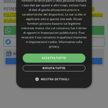
BANDO COMPLETO
Fornitori di terze parti (1900)
possono trattare
i tuoi dati per questi e altri scopi, incluso l’uso
POTREBBE INTERESSARTI ANCHE:
16 posti per AUSILIARI
di dati di geolocalizzazione precisi e
caratteristiche del dispositivo. Le tue scelte si
PULITORI con licenza media avviso pubblico per lavoro presso
applicano solo a questo sito web. Alcuni
strutture sanitarie
fornitori possono basarsi sul legittimo
interesse invece che sul consenso; hai il diritto
UNISCITI AL NOSTRO
CANALE WHATSAPP
di opporti in
Impostazioni pubblicitarie
. Puoi
revocare il tuo consenso in qualsiasi momento
in
Impostazioni cookie
.
Informativa sulla
UNISCITI AL NOSTRO
CANALE TELEGRAM
privacy
Rimani aggiornato seguendoci su Google News!
ACCETTA TUTTO
SEGUICI
RIFIUTA TUTTO
MOSTRA DETTAGLI
STRETTAMENTE NECESSARI
PERFORMANCE