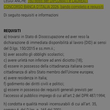
LEGGI ANCHE:
160 posti per DIPLOMATI e LAUREATI
CONCORSO BANCA D'ITALIA 2026, bando completo e requisiti
Di seguito requisiti e informazioni
REQUISITI
a) trovarsi in Stato di Disoccupazione ed aver reso la
dichiarazione di immediata disponibilità al lavoro (DID) ai sensi
del D.lgs. 150/2015 e ss.mm.ii.;
b) aver assolto gli obblighi scolastici;
c) avere un’età non inferiore ad anni diciotto (18);
d) essere in possesso della cittadinanza italiana ovvero
cittadinanza di altro Stato membro dell’Unione europea;
e) avere residenza in Italia;
f) godimento dei diritti civili e politici;
g) essere in possesso dei requisiti generali previsti per
l’accesso al pubblico impiego di cui all’art.2 del DPR 487/1994;
h) condotta e qualità morali incensurabili di cui all’art. 35,
comma 6, del D.lgs. n. 165 del 2001;