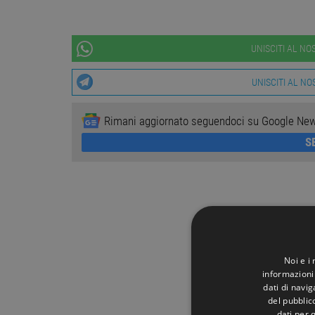
UNISCITI AL N
UNISCITI AL N
Rimani aggiornato seguendoci su Google Ne
S
Noi e i
informazioni 
dati di navi
del pubblic
dati per q