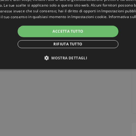
o. Le tue scelte si applicano solo a questo sito web. Alcuni fornitori possono 
teresse invece che sul consenso; hai il diritto di opporti in
Impostazioni pubbli
 il tuo consenso in qualsiasi momento in
Impostazioni cookie
.
Informativa sul
ACCETTA TUTTO
RIFIUTA TUTTO
MOSTRA DETTAGLI
NECESSARI
PERFORMANCE
TARGETING
FUNZ
TI
ttamente necessari
Performance
Targeting
Funzionalità
Non classif
ri consentono le funzionalità principali del sito web come l'accesso dell'utente e la gest
to correttamente senza i cookie strettamente necessari.