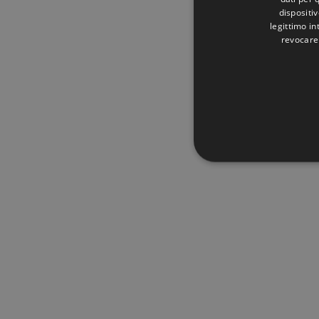
dispositiv
legittimo in
revocare
STRETTAMENTE 
NON CLASSIFICA
Stre
I cookie strettamente necessa
web non può essere utilizza