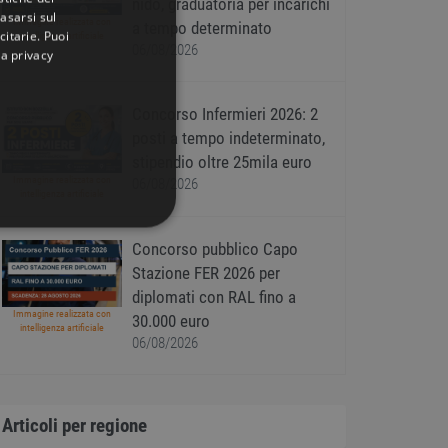
nido, graduatoria per incarichi
basarsi sul
Immagine realizzata con
a tempo determinato
citarie
. Puoi
intelligenza artificiale
06/08/2026
la privacy
Concorso Infermieri 2026: 2
posti a tempo indeterminato,
stipendio oltre 25mila euro
Immagine realizzata con
06/08/2026
intelligenza artificiale
IONALITÀ
Concorso pubblico Capo
Stazione FER 2026 per
diplomati con RAL fino a
Immagine realizzata con
30.000 euro
intelligenza artificiale
06/08/2026
icati
ione dell'account. Il sito
Articoli per regione