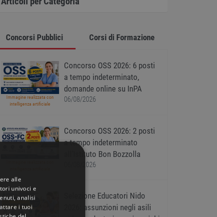
Articoli per Categoria
Concorsi Pubblici
Corsi di Formazione
Concorso OSS 2026: 6 posti
a tempo indeterminato,
domande online su InPA
Immagine realizzata con
06/08/2026
intelligenza artificiale
Concorso OSS 2026: 2 posti
a tempo indeterminato
all’Istituto Bon Bozzolla
Immagine realizzata con
06/08/2026
intelligenza artificiale
ere alle
tori univoci e
Selezione Educatori Nido
nuti, analisi
2026: assunzioni negli asili
ttare i tuoi
istiche del