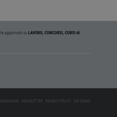
 PHP. Si tratta di un
iabili di sessione utente.
 il modo in cui viene
uon esempio è mantenere
ente aggiornate su
LAVORO, CONCORSI, CORSI di
ipt.com per ricordare le
essario che il banner dei
e del sito web la
endo la conformità e
ormativa sulla privacy.
ani e bot. Ciò è
ti validi sull'utilizzo del
scrizione
RANCHISING
NEWSLETTER
PRIVACY POLICY
CHI SIAMO
shers di Google. Il suo
e per migliorare
e lo stato della sessione.
s, che è un aggiornamento