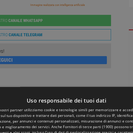
Immagine realizzata con intelligenza artificiale
OSTRO
CANALE WHATSAPP
OSTRO
CANALE TELEGRAM
ws!
EGUICI
Uso responsabile dei tuoi dati
 nostri partner utilizziamo cookie e tecnologie simili per memorizzare e acced
sul tuo dispositivo e trattare dati personali, come il tuo indirizzo IP, identifica
gazione, per annunci e contenuti personalizzati, misurazione di annunci e conte
o e miglioramento dei servizi. Anche
Fornitori di terze parti (1900)
possono tra
uesti e altri scopi, incluso l’uso di dati di geolocalizzazione precisi e caratter