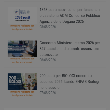
confo
l'adat
1363 posti nuovi bandi per funzionari
agli s
web i
e assistenti ADM Concorso Pubblico
evolu
alla n
Agenzia delle Dogane 2026
sulla 
Immagine realizzata con
08/08/2026
intelligenza artificiale
__cf_bm
29
Quest
Cloudflare Inc.
minuti
viene
.onesignal.com
58
utiliz
secondi
distin
Concorso Ministero Interno 2026 per
umani
347 assistenti diplomati: assunzioni
Ciò è
vanta
autorizzate
per il 
Web, a
Immagine realizzata con
08/08/2026
effett
intelligenza artificiale
rappor
sull'ut
propri
200 posti per BIOLOGI concorso
Web.
pubblico 2026: bando ENPAB Biologi
nelle scuole
Immagine realizzata con
07/08/2026
intelligenza artificiale
Nome
Provider
/
Dominio
Scadenza
Descrizione
Provider
/
Nome
Scadenza
Descrizione
n_one
.neural33.cdnwebcloud.com
1 anno
Dominio
Provider
/
Nome
Scadenza
Descrizione
Dominio