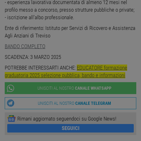
STRETTAMENTE NECESSARI
- esperienza lavorativa documentata di almeno 12 mesi nel
profilo messo a concorso, presso strutture pubbliche o private;
PERFORMANCE
- iscrizione all’albo professionale.
Ente di riferimento: Istituto per Servizi di Ricovero e Assistenza
TARGETING
Agli Anziani di Treviso
FUNZIONALITÀ
BANDO COMPLETO
SCADENZA: 3 MARZO 2025
NON CLASSIFICATI
POTREBBE INTERESSARTI ANCHE:
EDUCATORE formazione
graduatoria 2025 selezione pubblica, bando e informazioni
UNISCITI AL NOSTRO
CANALE WHATSAPP
Strettamente necessari
Performance
Targeting
Funzionalità
UNISCITI AL NOSTRO
CANALE TELEGRAM
Non classificati
Rimani aggiornato seguendoci su Google News!
I cookie strettamente necessari consentono le
funzionalità principali del sito web come
SEGUICI
l'accesso dell'utente e la gestione dell'account. Il
sito web non può essere utilizzato correttamente
senza i cookie strettamente necessari.