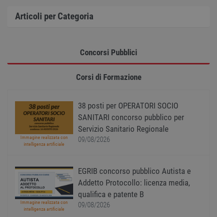
pagin
Articoli per Categoria
CookieScriptConsent
1 anno
Quest
CookieScript
viene
www.workisjob.com
utiliz
serviz
Cooki
Concorsi Pubblici
Script
ricord
prefer
Google Privacy Policy
conse
Corsi di Formazione
cooki
visitat
neces
il ban
38 posti per OPERATORI SOCIO
cookie
Cooki
SANITARI concorso pubblico per
Scrip
funzi
Servizio Sanitario Regionale
corre
Immagine realizzata con
09/08/2026
intelligenza artificiale
receive-cookie-
.adnxs.com
1 anno 1
Quest
deprecation
mese
viene
utiliz
segnal
EGRIB concorso pubblico Autista e
titola
Addetto Protocollo: licenza media,
sito w
depre
qualifica e patente B
dei c
ricevu
Immagine realizzata con
09/08/2026
sistem
intelligenza artificiale
garan