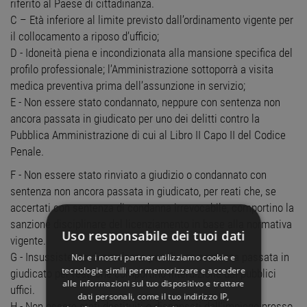
riferito al Paese di cittadinanza.
C – Età inferiore al limite previsto dall’ordinamento vigente per
il collocamento a riposo d’ufficio;
D - Idoneità piena e incondizionata alla mansione specifica del
profilo professionale; l’Amministrazione sottoporrà a visita
medica preventiva prima dell’assunzione in servizio;
E - Non essere stato condannato, neppure con sentenza non
ancora passata in giudicato per uno dei delitti contro la
Pubblica Amministrazione di cui al Libro II Capo II del Codice
Penale.
F - Non essere stato rinviato a giudizio o condannato con
sentenza non ancora passata in giudicato, per reati che, se
accertati con sentenza di condanna irrevocabile, comportino la
sanzione disciplinare del licenziamento in base alla normativa
Uso responsabile dei tuoi dati
vigente.
G - Insussistenza di condanne penali con sentenza passata in
Noi e i nostri partner utilizziamo cookie e
tecnologie simili per memorizzare e accedere
giudicato per reati che comportino interdizione dai pubblici
alle informazioni sul tuo dispositivo e trattare
uffici.
dati personali, come il tuo indirizzo IP,
H - Non essere stati destituiti o dispensati dall’impiego presso