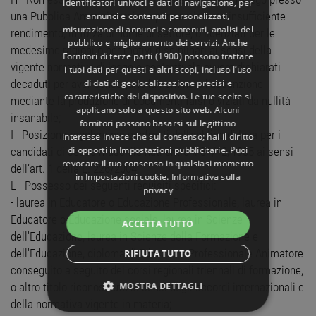
identificatori univoci e dati di navigazione, per
una Pubblica Amministrazione per persistente insufficiente
annunci e contenuti personalizzati,
misurazione di annunci e contenuti, analisi del
rendimento, in forza di nome di settore, o licenziati per le
pubblico e miglioramento dei servizi. Anche
medesime ragioni o per motivi disciplinari ai sensi della
Fornitori di terze parti (1900)
possono trattare
vigente normativa di legge o contrattuale ovvero dichiarati
i tuoi dati per questi e altri scopi, incluso l’uso
di dati di geolocalizzazione precisi e
decaduti per aver conseguito la nomina o l’assunzione
caratteristiche del dispositivo. Le tue scelte si
mediante la produzione di documenti falsi o viziati da nullità
applicano solo a questo sito web. Alcuni
insanabile;
fornitori possono basarsi sul legittimo
I - Posizione regolare nei confronti dell’obbligo di leva per i
interesse invece che sul consenso; hai il diritto
di opporti in
Impostazioni pubblicitarie
. Puoi
candidati di sesso maschile nati entro il 31/12/1985 ai sensi
revocare il tuo consenso in qualsiasi momento
dell’art. 1 della L. 226/2004;
in
Impostazioni cookie
.
Informativa sulla
L - Possesso dei seguenti requisiti specifici:
privacy
- laurea in Educatore o Educazione Professionale, laurea in
Educatore o Educazione sociale, laurea in Scienze
ACCETTA TUTTO
dell'Educazione, laurea in Scienze della Formazione e
dell'Educazione, diploma di Educatore Professionale Animatore
RIFIUTA TUTTO
conseguito a seguito dei corsi regionali triennali di formazione,
MOSTRA DETTAGLI
o altro titolo riconosciuto ai sensi degli accordi internazionali e
della normativa vigente in materia;