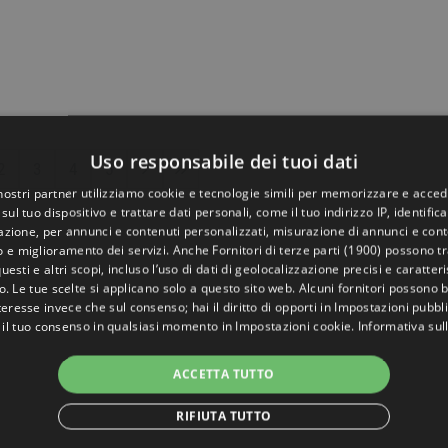
Uso responsabile dei tuoi dati
2
3
4
5
 nostri partner utilizziamo cookie e tecnologie simili per memorizzare e acced
sul tuo dispositivo e trattare dati personali, come il tuo indirizzo IP, identifica
gazione, per annunci e contenuti personalizzati, misurazione di annunci e conte
o e miglioramento dei servizi. Anche
Fornitori di terze parti (1900)
possono tra
uesti e altri scopi, incluso l’uso di dati di geolocalizzazione precisi e caratter
o. Le tue scelte si applicano solo a questo sito web. Alcuni fornitori possono 
teresse invece che sul consenso; hai il diritto di opporti in
Impostazioni pubbli
 il tuo consenso in qualsiasi momento in
Impostazioni cookie
.
Informativa sul
ACCETTA TUTTO
RIFIUTA TUTTO