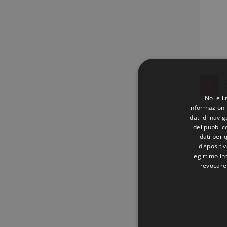
1
Noi e i
informazioni 
dati di navi
del pubblic
dati per q
dispositiv
legittimo in
revocare