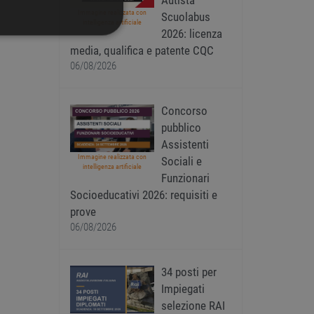
Autista
Immagine realizzata con
Scuolabus
intelligenza artificiale
2026: licenza
IONALITÀ
media, qualifica e patente CQC
06/08/2026
Concorso
pubblico
icati
Assistenti
Immagine realizzata con
Sociali e
ione dell'account. Il sito
intelligenza artificiale
Funzionari
Socioeducativi 2026: requisiti e
prove
 PHP. Si tratta di un
06/08/2026
iabili di sessione utente.
 il modo in cui viene
uon esempio è mantenere
34 posti per
ipt.com per ricordare le
Impiegati
essario che il banner dei
selezione RAI