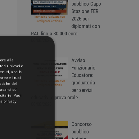
pubblico Capo
Stazione FER
Immagine realizzata con
2026 per
intelligenza artificiale
diplomati con
RAL fino a 30.000 euro
06/08/2026
Avviso
ere alle
tori univoci e
Funzionario
nuti, analisi
Educatore:
ttare i tuoi
Immagine realizzata con
graduatoria
istiche del
intelligenza artificiale
basarsi sul
per servizi
citarie
. Puoi
educativi e prova orale
la privacy
06/08/2026
Concorso
pubblico