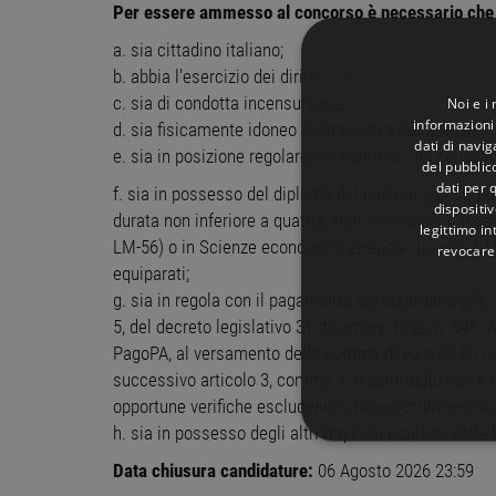
Per essere ammesso al concorso è necessario che l
a. sia cittadino italiano;
b. abbia l'esercizio dei diritti civili;
c. sia di condotta incensurabile;
Noi e i
informazioni 
d. sia fisicamente idoneo all'impiego a cui aspira
dati di navi
e. sia in posizione regolare nei confronti del servizi
del pubblic
dati per q
f. sia in possesso del diploma di laurea in giurispru
dispositiv
durata non inferiore a quattro anni, ovvero del dipl
legittimo in
LM-56) o in Scienze economico-aziendali (classe LM-7
revocare
equiparati;
g. sia in regola con il pagamento del contributo alle 
5, del decreto legislativo 31 dicembre 1992, n. 545. A 
PagoPA, al versamento della somma di euro 50,00 nel
successivo articolo 3, comma 1. Il contributo non è r
opportune verifiche escludendo chi non ottemperi a 
h. sia in possesso degli altri requisiti richiesti dalle 
STRETTAMENTE 
Data chiusura candidature:
06 Agosto 2026 23:59