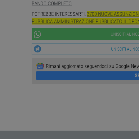
NON CLASSIFICA
BANDO COMPLETO
POTREBBE INTERESSARTI:
3700 NUOVE ASSUNZIONI
PUBBLICA AMMINISTRAZIONE PUBBLICATO IL DPC
Stre
UNISCITI AL N
I cookie strettamente necessa
web non può essere utilizza
UNISCITI AL N
Nome
Pr
Rimani aggiornato seguendoci su Google Ne
PHPSESSID
PH
ww
S
CookieScriptConsent
Co
ww
receive-cookie-
.a
deprecation
__cf_bm
Cl
.o