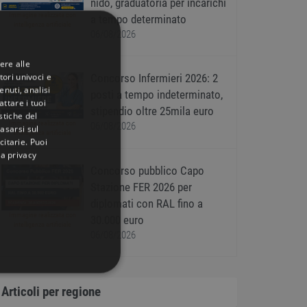
nido, graduatoria per incarichi
Immagine realizzata con
a tempo determinato
intelligenza artificiale
06/08/2026
ere alle
tori univoci e
Concorso Infermieri 2026: 2
nuti, analisi
posti a tempo indeterminato,
ttare i tuoi
stipendio oltre 25mila euro
istiche del
Immagine realizzata con
06/08/2026
basarsi sul
intelligenza artificiale
citarie
. Puoi
la privacy
Concorso pubblico Capo
Stazione FER 2026 per
diplomati con RAL fino a
Immagine realizzata con
30.000 euro
intelligenza artificiale
06/08/2026
IONALITÀ
Articoli per regione