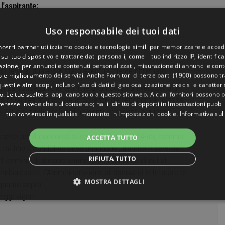
'aspirante:
Uso responsabile dei tuoi dati
 nostri partner utilizziamo cookie e tecnologie simili per memorizzare e acced
sul tuo dispositivo e trattare dati personali, come il tuo indirizzo IP, identifica
gazione, per annunci e contenuti personalizzati, misurazione di annunci e conte
o di leva al quale sia stato eventualmente chiamato;
o e miglioramento dei servizi. Anche
Fornitori di terze parti (1900)
possono tra
uesti e altri scopi, incluso l’uso di dati di geolocalizzazione precisi e caratter
denza conseguito al termine di un corso universitario di
o. Le tue scelte si applicano solo a questo sito web. Alcuni fornitori possono 
oma di laurea magistrale in Scienze dell'economia (classe
teresse invece che sul consenso; hai il diritto di opporti in
Impostazioni pubbli
7) o di titoli degli ordinamenti previgenti a questi
 il tuo consenso in qualsiasi momento in
Impostazioni cookie
.
Informativa sul
spese per il concorso ai sensi dell’articolo 4-ter, comma
ACCETTA TUTTO
tal fine il candidato deve procedere, tramite il servizio
RIFIUTA TUTTO
 termine di presentazione della domanda di cui al
imborsabile. L’Amministrazione si riserva di effettuare le
MOSTRA DETTAGLI
quanto sopra;
leggi vigenti.
NECESSARI
PERFORMANCE
TARGETING
FUNZ