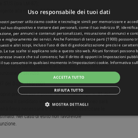
e 57/S (ora LM-87);
igente alla riforma del D.M. n. 509/1999, in Servizio
Uso responsabile dei tuoi dati
 nostri partner utilizziamo cookie e tecnologie simili per memorizzare e acced
ui all’art. 2 della Legge n. 341/1990;
sul tuo dispositivo e trattare dati personali, come il tuo indirizzo IP, identifica
sensi del Decreto del Presidente della Repubblica n.
gazione, per annunci e contenuti personalizzati, misurazione di annunci e conte
o e miglioramento dei servizi. Anche
Fornitori di terze parti (1900)
possono tra
a l’iscrizione all’Albo Professionale degli Assistenti
uesti e altri scopi, incluso l’uso di dati di geolocalizzazione precisi e caratter
o. Le tue scelte si applicano solo a questo sito web. Alcuni fornitori possono 
teresse invece che sul consenso; hai il diritto di opporti in
Impostazioni pubbli
assunzione. L’iscrizione al corrispondente albo
 il tuo consenso in qualsiasi momento in
Impostazioni cookie
.
Informativa sul
consente la partecipazione ai concorsi, fermo restando
ssunzione in servizio.
ACCETTA TUTTO
 37 del D.Lgs. 165/2001.
RIFIUTA TUTTO
prie previste per il posto : ai sensi del D.lgs. n. 81 del
omina il candidato vincitore e/o risultato idoneo sarà
MOSTRA DETTAGLI
eità fisica necessaria e sufficiente per esercitare le
stinato. Nel caso di esito non favorevole
NECESSARI
PERFORMANCE
TARGETING
FUNZ
sunzione.
TI