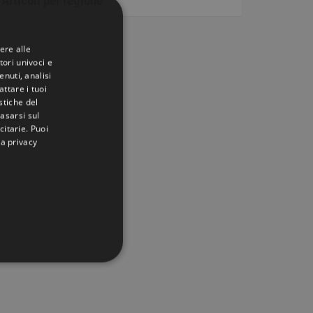
Articoli per regione
ere alle
tori univoci e
nuti, analisi
ttare i tuoi
istiche del
basarsi sul
citarie
. Puoi
la privacy
IONALITÀ