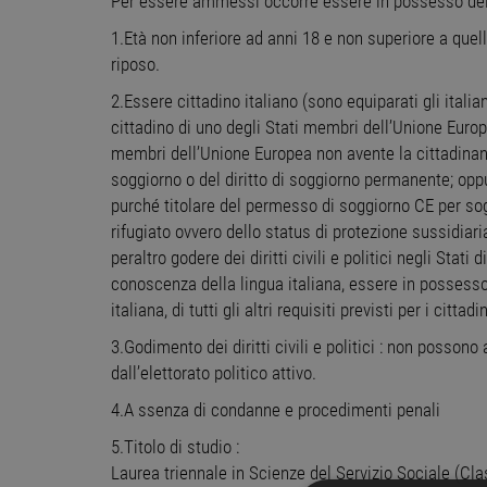
Per essere ammessi occorre essere in possesso dei se
1.Età non inferiore ad anni 18 e non superiore a quel
riposo.
2.Essere cittadino italiano (sono equiparati gli ital
cittadino di uno degli Stati membri dell’Unione Europ
membri dell’Unione Europea non avente la cittadinanz
soggiorno o del diritto di soggiorno permanente; oppu
purché titolare del permesso di soggiorno CE per sogg
rifugiato ovvero dello status di protezione sussidiari
peraltro godere dei diritti civili e politici negli Sta
conoscenza della lingua italiana, essere in possesso,
italiana, di tutti gli altri requisiti previsti per i citta
3.Godimento dei diritti civili e politici : non posson
dall’elettorato politico attivo.
4.A ssenza di condanne e procedimenti penali
5.Titolo di studio :
Laurea triennale in Scienze del Servizio Sociale (Cla