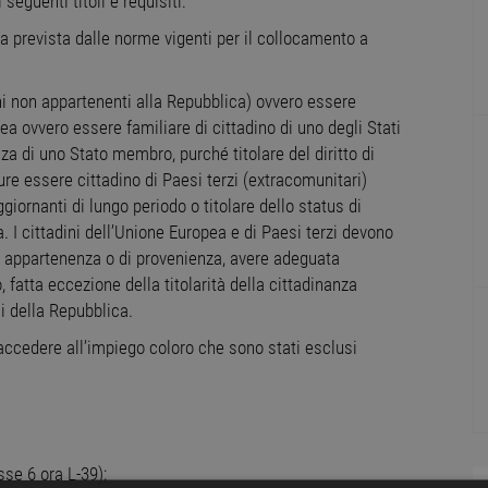
guenti titoli e requisiti:
la prevista dalle norme vigenti per il collocamento a
iani non appartenenti alla Repubblica) ovvero essere
ea ovvero essere familiare di cittadino di uno degli Stati
a di uno Stato membro, purché titolare del diritto di
re essere cittadino di Paesi terzi (extracomunitari)
iornanti di lungo periodo o titolare dello status di
a. I cittadini dell’Unione Europea e di Paesi terzi devono
ti di appartenenza o di provenienza, avere adeguata
 fatta eccezione della titolarità della cittadinanza
dini della Repubblica.
o accedere all’impiego coloro che sono stati esclusi
sse 6 ora L-39);