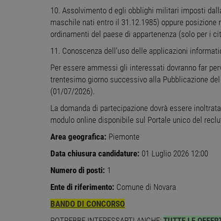
10. Assolvimento d egli obblighi militari imposti dall
maschile nati entro il 31.12.1985) oppure posizione re
ordinamenti del paese di appartenenza (solo per i citt
Stre
11. Conoscenza dell’uso delle applicazioni informatic
I cookie strettamente necessa
web non può essere utilizza
Per essere ammessi gli interessati dovranno far perv
trentesimo giorno successivo alla Pubblicazione del r
Nome
Pr
(01/07/2026).
PHPSESSID
PH
ww
La domanda di partecipazione dovrà essere inoltrata
modulo online disponibile sul Portale unico del reclu
CookieScriptConsent
Co
Area geografica:
Piemonte
ww
Data chiusura candidature:
01 Luglio 2026 12:00
receive-cookie-
.a
Numero di posti:
1
deprecation
Ente di riferimento:
Comune di Novara
__cf_bm
Cl
.o
BANDO DI CONCORSO
POTREBBE INTERESSARTI ANCHE:
TUTTE LE OFFER