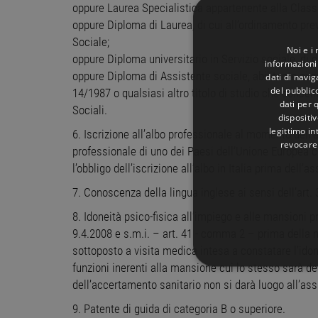
oppure Laurea Specialistica appartenente alla Class
oppure Diploma di Laurea, di cui all’ordinamento prev
Sociale;
Noi e i
oppure Diploma universitario in Servizio sociale, di c
informazioni 
oppure Diploma di Assistente sociale, abilitante ai 
dati di navi
del pubblic
14/1987 o qualsiasi altro titolo di studio che consent
dati per q
Sociali.
dispositiv
legittimo in
6. Iscrizione all’albo professionale al momento dell’
revocare
professionale di uno dei Paesi dell’Unione Europea 
l’obbligo dell’iscrizione all’albo in Italia prima dell’a
7. Conoscenza della lingua inglese ai sensi dell’art.
8. Idoneità psico-fisica all’impiego e alle mansioni pro
9.4.2008 e s.m.i. – art. 41 - comma 2 – prima della n
sottoposto a visita medica intesa a constatare l’idon
funzioni inerenti alla mansione cui lo stesso sarà de
STRETTAMENTE 
dell’accertamento sanitario non si darà luogo all’as
NON CLASSIFICA
9. Patente di guida di categoria B o superiore.