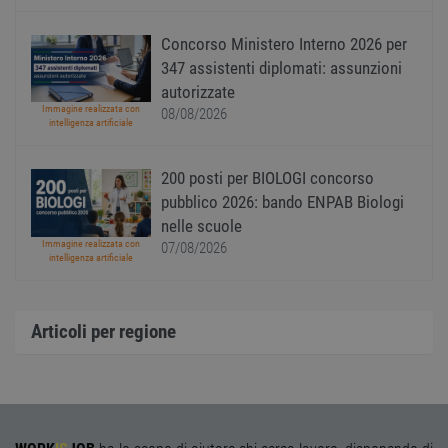
utiliz
serviz
Cooki
Concorso Ministero Interno 2026 per
Script
ricord
347 assistenti diplomati: assunzioni
prefer
Google Privacy Policy
conse
autorizzate
cooki
Immagine realizzata con
08/08/2026
visitat
intelligenza artificiale
neces
il ban
cookie
Cooki
200 posti per BIOLOGI concorso
Scrip
funzi
pubblico 2026: bando ENPAB Biologi
corre
nelle scuole
receive-cookie-
.adnxs.com
1 anno 1
Quest
Immagine realizzata con
07/08/2026
deprecation
mese
viene
intelligenza artificiale
utiliz
segnal
titola
sito w
depre
Articoli per regione
dei c
ricevu
sistem
garan
confo
l'adat
agli s
web i