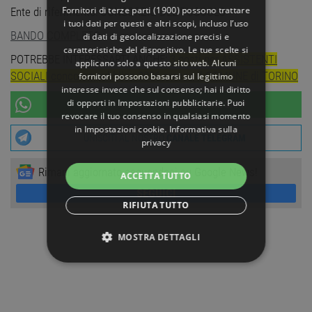
Fornitori di terze parti (1900)
possono trattare
Ente di riferimento: CONSORZIO DEL TUSCOLO
i tuoi dati per questi e altri scopi, incluso l’uso
BANDO COMPLETO
di dati di geolocalizzazione precisi e
caratteristiche del dispositivo. Le tue scelte si
POTREBBE INTERESSARTI ANCHE:
3 posti per ASSISTENTI
applicano solo a questo sito web. Alcuni
SOCIALI concorso pubblico 2026 presso il COMUNE di TORINO
fornitori possono basarsi sul legittimo
interesse invece che sul consenso; hai il diritto
di opporti in
Impostazioni pubblicitarie
. Puoi
UNISCITI AL NOSTRO
CANALE WHATSAPP
revocare il tuo consenso in qualsiasi momento
in
Impostazioni cookie
.
Informativa sulla
UNISCITI AL NOSTRO
CANALE TELEGRAM
privacy
Rimani aggiornato seguendoci su Google News!
ACCETTA TUTTO
SEGUICI
RIFIUTA TUTTO
MOSTRA DETTAGLI
STRETTAMENTE NECESSARI
PERFORMANCE