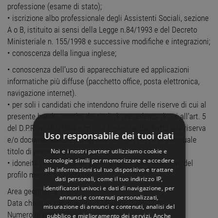
professione (esame di stato);
• iscrizione albo professionale degli Assistenti Sociali, sezione
A o B, istituito ai sensi della Legge n.84/1993 e del Decreto
Ministeriale n. 155/1998 e successive modifiche e integrazioni;
• conoscenza della lingua inglese;
• conoscenza dell’uso di apparecchiature ed applicazioni
informatiche più diffuse (pacchetto office, posta elettronica,
navigazione internet).
• per soli i candidati che intendono fruire delle riserve di cui al
presente bando, nonché dei titoli di precedenza di cui all’art. 5
del D.P.R. n. 487/1994 s.m.i.., il titolo che dà diritto alla riserva
Uso responsabile dei tuoi dati
e/o documentazione comprovante il possesso di eventuale
titolo di precedenza, preferenza;
Noi e i nostri partner utilizziamo cookie e
tecnologie simili per memorizzare e accedere
• idoneità psico-fisica all'espletamento delle mansioni del
alle informazioni sul tuo dispositivo e trattare
profilo messo a concorso.
dati personali, come il tuo indirizzo IP,
identificatori univoci e dati di navigazione, per
Area geografica: Lazio
annunci e contenuti personalizzati,
Data chiusura candidature: 12 Giugno 2026 12:00
misurazione di annunci e contenuti, analisi del
Numero di posti: 7
pubblico e miglioramento dei servizi. Anche