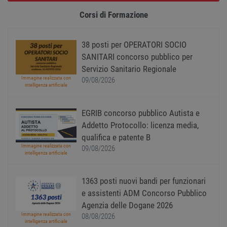
gener
www.workisjob.com
applic
Corsi di Formazione
basate
lingu
PHP. S
di un
identi
38 posti per OPERATORI SOCIO
gener
SANITARI concorso pubblico per
utiliz
mante
Servizio Sanitario Regionale
variabi
Immagine realizzata con
sessi
09/08/2026
intelligenza artificiale
utente
Norm
è un 
gener
EGRIB concorso pubblico Autista e
modo 
il mod
Addetto Protocollo: licenza media,
viene
utiliz
qualifica e patente B
esser
Immagine realizzata con
09/08/2026
specif
intelligenza artificiale
sito, 
buon 
è man
uno st
1363 posti nuovi bandi per funzionari
acces
e assistenti ADM Concorso Pubblico
utente
pagin
Agenzia delle Dogane 2026
CookieScriptConsent
1 anno
Quest
CookieScript
Immagine realizzata con
08/08/2026
viene
www.workisjob.com
intelligenza artificiale