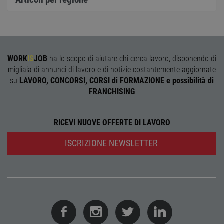
Cooki
Scrip
funzi
corre
receive-cookie-
.adnxs.com
1 anno 1
Quest
deprecation
mese
viene
utiliz
WORK
IS
JOB
ha lo scopo di aiutare chi cerca lavoro, disponendo di
segnal
titola
migliaia di annunci di lavoro e di notizie costantemente aggiornate
sito w
su
LAVORO, CONCORSI, CORSI di FORMAZIONE e possibilità di
depre
dei c
FRANCHISING
ricevu
sistem
garan
confo
RICEVI NUOVE OFFERTE DI LAVORO
l'adat
agli s
web i
ISCRIZIONE NEWSLETTER
evolu
alla n
sulla 
__cf_bm
29
Quest
Cloudflare Inc.
minuti
viene
.onesignal.com
58
utiliz
secondi
distin
umani
Ciò è
vanta
per il 