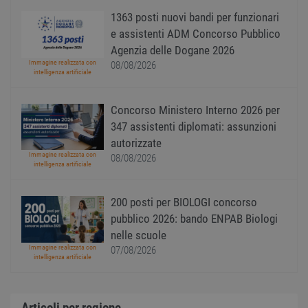
utente
Norm
1363 posti nuovi bandi per funzionari
è un 
gener
e assistenti ADM Concorso Pubblico
modo 
Agenzia delle Dogane 2026
il mod
viene
Immagine realizzata con
08/08/2026
utiliz
intelligenza artificiale
esser
specif
sito, 
Concorso Ministero Interno 2026 per
buon 
è man
347 assistenti diplomati: assunzioni
uno st
acces
autorizzate
utente
Immagine realizzata con
pagin
08/08/2026
intelligenza artificiale
CookieScriptConsent
1 anno
Quest
CookieScript
viene
www.workisjob.com
utiliz
200 posti per BIOLOGI concorso
serviz
Cooki
pubblico 2026: bando ENPAB Biologi
Script
nelle scuole
ricord
prefer
Immagine realizzata con
07/08/2026
Google Privacy Policy
conse
intelligenza artificiale
cooki
visitat
neces
il ban
cookie
Articoli per regione