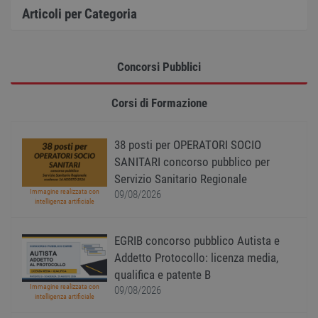
Articoli per Categoria
Strettamente necessari
Performance
Targeting
Funzionalità
Concorsi Pubblici
Non classificati
Corsi di Formazione
I cookie strettamente necessari consentono le
funzionalità principali del sito web come
l'accesso dell'utente e la gestione dell'account. Il
sito web non può essere utilizzato correttamente
38 posti per OPERATORI SOCIO
senza i cookie strettamente necessari.
SANITARI concorso pubblico per
Nome
Provider
/
Dominio
Scadenza
Descr
Servizio Sanitario Regionale
PHPSESSID
Sessione
Cooki
PHP.net
Immagine realizzata con
09/08/2026
gener
www.workisjob.com
intelligenza artificiale
applic
basate
lingu
EGRIB concorso pubblico Autista e
PHP. S
di un
Addetto Protocollo: licenza media,
identi
gener
qualifica e patente B
utiliz
Immagine realizzata con
09/08/2026
mante
intelligenza artificiale
variabi
sessi