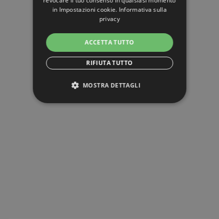
revocare il tuo consenso in qualsiasi momento
in
Impostazioni cookie
.
Informativa sulla
privacy
ACCETTA TUTTO
RIFIUTA TUTTO
MOSTRA DETTAGLI
STRETTAMENTE NECESSARI
PERFORMANCE
TARGETING
FUNZIONALITÀ
NON CLASSIFICATI