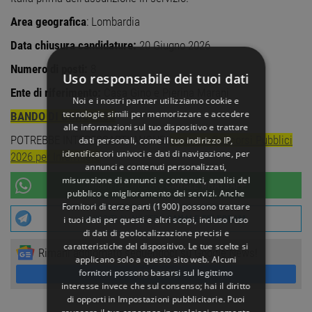
Area geografica
: Lombardia
Data chiusura candidature:
20 Giugno 2026
Numero di posti:
8
Uso responsabile dei tuoi dati
Ente di riferimento:
Casa Gino e Pierina Marani
Noi e i nostri partner utilizziamo cookie e
tecnologie simili per memorizzare e accedere
BANDO DI CONCORSO
alle informazioni sul tuo dispositivo e trattare
POTREBBE INTERESSARTI ANCHE:
Lavoro e Concorsi Pubblici
dati personali, come il tuo indirizzo IP,
identificatori univoci e dati di navigazione, per
2026 per Infermiere
annunci e contenuti personalizzati,
misurazione di annunci e contenuti, analisi del
UNISCITI AL NOSTRO
CANALE WHATSAPP
pubblico e miglioramento dei servizi. Anche
Fornitori di terze parti (1900)
possono trattare
UNISCITI AL NOSTRO
CANALE TELEGRAM
i tuoi dati per questi e altri scopi, incluso l’uso
di dati di geolocalizzazione precisi e
caratteristiche del dispositivo. Le tue scelte si
Rimani aggiornato seguendoci su Google News!
applicano solo a questo sito web. Alcuni
SEGUICI
fornitori possono basarsi sul legittimo
interesse invece che sul consenso; hai il diritto
di opporti in
Impostazioni pubblicitarie
. Puoi