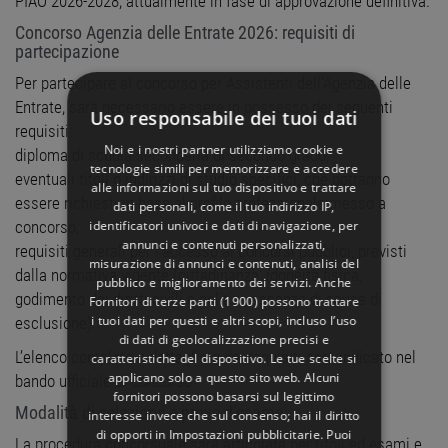
PIAO 2026-2028, attualmente in fase di approvazione definitiva.
Concorso Agenzia delle Entrate 2026: requisiti di
partecipazione
Per partecipare al concorso per Assistenti dell’Agenzia delle
Entrate, sarà necessario essere in possesso dei seguenti
Uso responsabile dei tuoi dati
requisiti:
Noi e i nostri partner utilizziamo cookie e
diploma di scuola secondaria di secondo grado;
tecnologie simili per memorizzare e accedere
eventuali titoli o indirizzi di studio specifici, che potranno
alle informazioni sul tuo dispositivo e trattare
essere richiesti in base al profilo professionale messo a
dati personali, come il tuo indirizzo IP,
identificatori univoci e dati di navigazione, per
concorso;
annunci e contenuti personalizzati,
requisiti generali per l’accesso ai concorsi pubblici, previsti
misurazione di annunci e contenuti, analisi del
dalla normativa vigente (cittadinanza, idoneità fisica,
pubblico e miglioramento dei servizi. Anche
godimento dei diritti civili e politici, assenza di cause di
Fornitori di terze parti (1900)
possono trattare
i tuoi dati per questi e altri scopi, incluso l’uso
esclusione).
di dati di geolocalizzazione precisi e
L’elenco completo e dettagliato dei requisiti sarà indicato nel
caratteristiche del dispositivo. Le tue scelte si
applicano solo a questo sito web. Alcuni
bando ufficiale di concorso.
fornitori possono basarsi sul legittimo
Modalità di selezione e prove d’esame
interesse invece che sul consenso; hai il diritto
di opporti in
Impostazioni pubblicitarie
. Puoi
La procedura concorsuale sarà articolata per titoli ed esami e