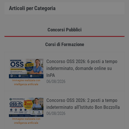
utente
Norm
Articoli per Categoria
è un 
gener
modo 
il mod
viene
Concorsi Pubblici
utiliz
esser
specif
sito, 
Corsi di Formazione
buon 
è man
uno st
acces
Concorso OSS 2026: 6 posti a tempo
utente
pagin
indeterminato, domande online su
InPA
CookieScriptConsent
1 anno
Quest
CookieScript
viene
www.workisjob.com
Immagine realizzata con
06/08/2026
utiliz
intelligenza artificiale
serviz
Cooki
Script
ricord
Concorso OSS 2026: 2 posti a tempo
prefer
indeterminato all’Istituto Bon Bozzolla
Google Privacy Policy
conse
cooki
06/08/2026
visitat
Immagine realizzata con
neces
intelligenza artificiale
il ban
cookie