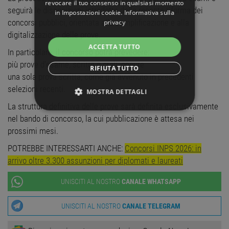
revocare il tuo consenso in qualsiasi momento
seguirà le disposizioni introdotte dalla recente riforma dei
in
Impostazioni cookie
.
Informativa sulla
concorsi pubblici, orientata alla semplificazione e alla
privacy
digitalizzazione delle prove.
ACCETTA TUTTO
In particolare, il concorso potrà prevedere:
più prove d’esame, scritte e orali, oppure
RIFIUTA TUTTO
una sola prova scritta, come già avvenuto in precedenti
selezioni recenti.
MOSTRA DETTAGLI
La struttura definitiva delle prove sarà definita esclusivamente
STRETTAMENTE NECESSARI
nel bando di concorso, la cui pubblicazione è attesa nei
prossimi mesi.
PERFORMANCE
POTREBBE INTERESSARTI ANCHE:
Concorsi INPS 2026: in
arrivo oltre 3.300 assunzioni per diplomati e laureati
TARGETING
UNISCITI AL NOSTRO
CANALE WHATSAPP
FUNZIONALITÀ
UNISCITI AL NOSTRO
CANALE TELEGRAM
NON CLASSIFICATI