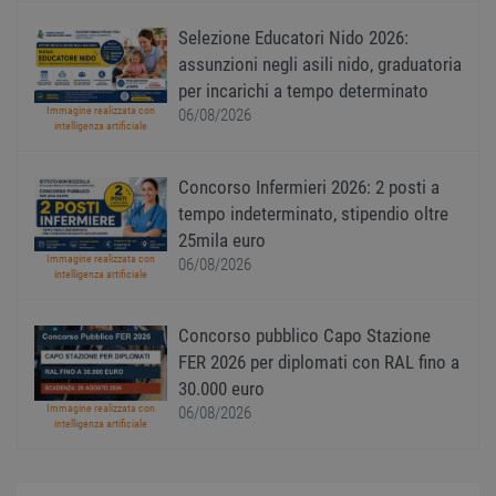
Cooki
Scrip
Selezione Educatori Nido 2026:
funzi
corre
assunzioni negli asili nido, graduatoria
per incarichi a tempo determinato
receive-cookie-
.adnxs.com
1 anno 1
Quest
deprecation
mese
viene
Immagine realizzata con
06/08/2026
utiliz
intelligenza artificiale
segnal
titola
sito w
depre
Concorso Infermieri 2026: 2 posti a
dei c
tempo indeterminato, stipendio oltre
ricevu
sistem
25mila euro
garan
confo
Immagine realizzata con
06/08/2026
l'adat
intelligenza artificiale
agli s
web i
evolu
Concorso pubblico Capo Stazione
alla n
sulla 
FER 2026 per diplomati con RAL fino a
__cf_bm
29
Quest
Cloudflare Inc.
30.000 euro
minuti
viene
.onesignal.com
Immagine realizzata con
06/08/2026
58
utiliz
intelligenza artificiale
secondi
distin
umani
Ciò è
vanta
per il 