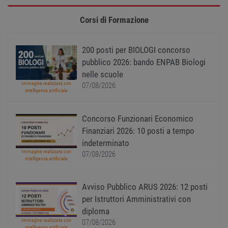
Strettamente necessari
Performance
Targeting
Funzionalità
Corsi di Formazione
Non classificati
I cookie strettamente necessari consentono le
200 posti per BIOLOGI concorso
funzionalità principali del sito web come
pubblico 2026: bando ENPAB Biologi
l'accesso dell'utente e la gestione dell'account. Il
sito web non può essere utilizzato correttamente
nelle scuole
senza i cookie strettamente necessari.
Immagine realizzata con
07/08/2026
intelligenza artificiale
Nome
Provider
/
Dominio
Scadenza
Descr
PHPSESSID
Sessione
Cooki
PHP.net
Concorso Funzionari Economico
gener
www.workisjob.com
applic
Finanziari 2026: 10 posti a tempo
basate
lingu
indeterminato
PHP. S
Immagine realizzata con
di un
07/08/2026
intelligenza artificiale
identi
gener
utiliz
mante
Avviso Pubblico ARUS 2026: 12 posti
variabi
sessi
per Istruttori Amministrativi con
utente
Norm
diploma
è un 
Immagine realizzata con
07/08/2026
gener
intelligenza artificiale