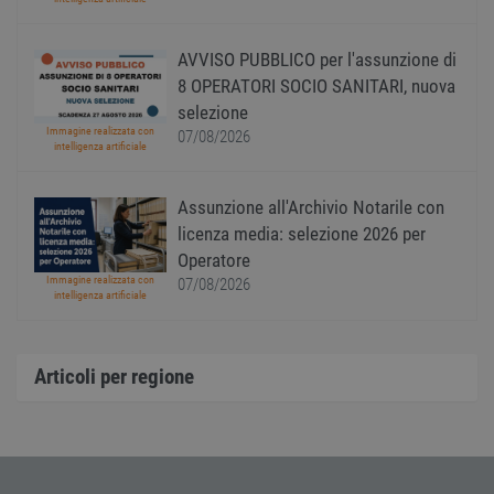
modo 
il mod
viene
utiliz
AVVISO PUBBLICO per l'assunzione di
esser
8 OPERATORI SOCIO SANITARI, nuova
specif
sito, 
selezione
buon 
è man
Immagine realizzata con
07/08/2026
uno st
intelligenza artificiale
acces
utente
pagin
Assunzione all'Archivio Notarile con
CookieScriptConsent
1 anno
Quest
CookieScript
licenza media: selezione 2026 per
viene
www.workisjob.com
utiliz
Operatore
serviz
Immagine realizzata con
07/08/2026
Cooki
intelligenza artificiale
Script
ricord
prefer
Google Privacy Policy
conse
cooki
Articoli per regione
visitat
neces
il ban
cookie
Cooki
Scrip
funzi
corre