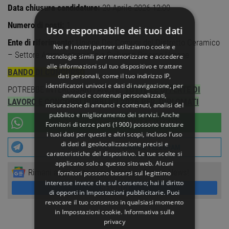
Data chiusura candidature:
20 Aprile 2026 12:00
Numero di posti:
1
Uso responsabile dei tuoi dati
Ente di riferimento:
Unione Dei Comuni del Distretto Ceramico
Noi e i nostri partner utilizziamo cookie e
– Settore Amministrazione e Sviluppo Risorse Umane
tecnologie simili per memorizzare e accedere
alle informazioni sul tuo dispositivo e trattare
BANDO DI CONCORSO
dati personali, come il tuo indirizzo IP,
identificatori univoci e dati di navigazione, per
POTREBBE INTERESSARTI ANCHE:
TUTTE LE OFFERTE DI
annunci e contenuti personalizzati,
LAVORO E CONCORSI PUBBLICI 2026 PER DIPLOMATI
misurazione di annunci e contenuti, analisi del
pubblico e miglioramento dei servizi. Anche
UNISCITI AL NOSTRO
CANALE WHATSAPP
Fornitori di terze parti (1900)
possono trattare
i tuoi dati per questi e altri scopi, incluso l’uso
di dati di geolocalizzazione precisi e
UNISCITI AL NOSTRO
CANALE TELEGRAM
caratteristiche del dispositivo. Le tue scelte si
applicano solo a questo sito web. Alcuni
Rimani aggiornato seguendoci su Google News!
fornitori possono basarsi sul legittimo
interesse invece che sul consenso; hai il diritto
SEGUICI
di opporti in
Impostazioni pubblicitarie
. Puoi
revocare il tuo consenso in qualsiasi momento
in
Impostazioni cookie
.
Informativa sulla
privacy