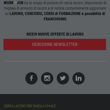
WORK
IS
JOB
ha lo scopo di aiutare chi cerca lavoro, disponendo di
receive-cookie-
.adnxs.com
1 anno 1
Quest
migliaia di annunci di lavoro e di notizie costantemente aggiornate
deprecation
mese
viene
utiliz
su
LAVORO, CONCORSI, CORSI di FORMAZIONE e possibilità di
segnal
FRANCHISING
titola
sito w
depre
dei c
ricevu
RICEVI NUOVE OFFERTE DI LAVORO
sistem
garan
confo
ISCRIZIONE NEWSLETTER
l'adat
agli s
web i
evolu
alla n
sulla 
__cf_bm
29
Quest
Cloudflare Inc.
minuti
viene
.onesignal.com
58
utiliz
secondi
distin
umani
Ciò è
vanta
per il 
Web, a
effett
rappor
CERCA LAVORO PER PAROLA CHIAVE
sull'ut