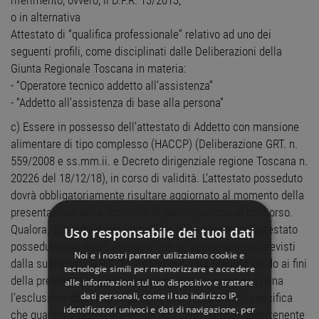
riferimento, ovvero, il D.P.R. 13/2013;
o in alternativa
Attestato di “qualifica professionale” relativo ad uno dei
seguenti profili, come disciplinati dalle Deliberazioni della
Giunta Regionale Toscana in materia:
- “Operatore tecnico addetto all’assistenza”
- “Addetto all’assistenza di base alla persona”
c) Essere in possesso dell’attestato di Addetto con mansione
alimentare di tipo complesso (HACCP) (Deliberazione GRT. n.
559/2008 e ss.mm.ii. e Decreto dirigenziale regione Toscana n.
20226 del 18/12/18), in corso di validità. L’attestato posseduto
dovrà obbligatoriamente risultare aggiornato al momento della
presentazione della domanda di partecipazione al concorso.
Qualora, alla data di presentazione della domanda, l’attestato
Uso responsabile dei tuoi dati
posseduto non risulti in regola con gli aggiornamenti previsti
Noi e i nostri partner utilizziamo cookie e
dalla suddetta D.G.R.T., lo stesso non sarà ritenuto valido ai fini
tecnologie simili per memorizzare e accedere
della presentazione della domanda di partecipazione pena
alle informazioni sul tuo dispositivo e trattare
dati personali, come il tuo indirizzo IP,
l’esclusione dalla partecipazione alla selezione. Si specifica
identificatori univoci e dati di navigazione, per
che qualora il certificato venga rilasciato da Ente appartenente