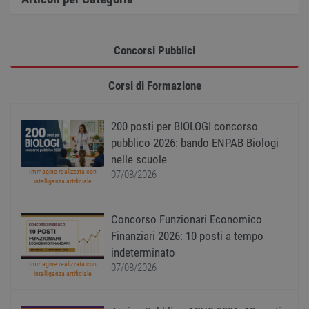
Nome
Provider
/
Dominio
Scadenza
Descr
PHPSESSID
Sessione
Cooki
PHP.net
gener
www.workisjob.com
applic
Concorsi Pubblici
basate
lingu
PHP. S
di un
Corsi di Formazione
identi
gener
utiliz
mante
200 posti per BIOLOGI concorso
variabi
sessi
pubblico 2026: bando ENPAB Biologi
utente
nelle scuole
Norm
è un 
Immagine realizzata con
07/08/2026
gener
intelligenza artificiale
modo 
il mod
viene
utiliz
Concorso Funzionari Economico
esser
Finanziari 2026: 10 posti a tempo
specif
sito, 
indeterminato
buon 
Immagine realizzata con
è man
07/08/2026
intelligenza artificiale
uno st
acces
utente
pagin