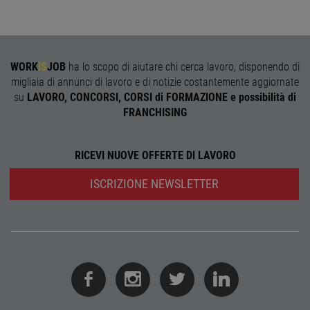
l'adat
agli s
web i
evolu
alla n
sulla 
WORK
IS
JOB
ha lo scopo di aiutare chi cerca lavoro, disponendo di
__cf_bm
29
Quest
Cloudflare Inc.
migliaia di annunci di lavoro e di notizie costantemente aggiornate
minuti
viene
.onesignal.com
58
utiliz
su
LAVORO, CONCORSI, CORSI di FORMAZIONE e possibilità di
secondi
distin
FRANCHISING
umani
Ciò è
vanta
per il 
Web, a
RICEVI NUOVE OFFERTE DI LAVORO
effett
rappor
sull'ut
ISCRIZIONE NEWSLETTER
propri
Web.
Nome
Provider
/
Dominio
Scadenza
Descrizione
Provider
/
Nome
Scadenza
Descrizione
n_one
.neural33.cdnwebcloud.com
1 anno
Dominio
Provider
/
Nome
Scadenza
Descrizione
Dominio
FCNEC
.workisjob.com
1 anno
Questo
Nome
Provider
/
Dominio
Scadenza
Descrizion