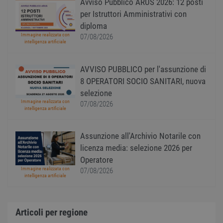
Avviso Pubblico ARUS 2026: 12 posti
CookieScriptConsent
1 anno
Quest
CookieScript
per Istruttori Amministrativi con
viene
www.workisjob.com
diploma
utiliz
serviz
Immagine realizzata con
07/08/2026
Cooki
intelligenza artificiale
Script
ricord
prefer
Google Privacy Policy
conse
AVVISO PUBBLICO per l'assunzione di
cooki
8 OPERATORI SOCIO SANITARI, nuova
visitat
neces
selezione
il ban
cookie
Immagine realizzata con
07/08/2026
Cooki
intelligenza artificiale
Scrip
funzi
corre
Assunzione all'Archivio Notarile con
receive-cookie-
.adnxs.com
1 anno 1
Quest
licenza media: selezione 2026 per
deprecation
mese
viene
utiliz
Operatore
segnal
Immagine realizzata con
07/08/2026
titola
intelligenza artificiale
sito w
depre
dei c
ricevu
sistem
Articoli per regione
garan
confo