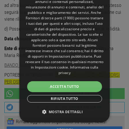
annunci e contenuti personalizzati,
ad altra Regione rispetto alla Toscana, la validità dello stesso
misurazione di annunci e contenuti, analisi del
seguirà la normativa in materia appartenente alla Regione cui
pubblico e miglioramento dei servizi. Anche
Fornitori di terze parti (1900)
possono trattare
viene rilasciato;
i tuoi dati per questi e altri scopi, incluso l’uso
d) Possesso della patente di guida cat. B) in corso di validità.
di dati di geolocalizzazione precisi e
caratteristiche del dispositivo. Le tue scelte si
Data chiusura candidature
: 20 Aprile 2026 08:00
applicano solo a questo sito web. Alcuni
fornitori possono basarsi sul legittimo
Ente di riferimento
: Azienda Pubblica Servizi alla Persona
interesse invece che sul consenso; hai il diritto
Maria Redditi
di opporti in
Impostazioni pubblicitarie
. Puoi
revocare il tuo consenso in qualsiasi momento
BANDO COMPLETO
in
Impostazioni cookie
.
Informativa sulla
privacy
POTREBBE INTERESSARTI:
OFFERTE DI LAVORO E CONCORSI
PER OSS
ACCETTA TUTTO
UNISCITI AL NOSTRO
CANALE WHATSAPP
RIFIUTA TUTTO
UNISCITI AL NOSTRO
CANALE TELEGRAM
MOSTRA DETTAGLI
Rimani aggiornato seguendoci su Google News!
STRETTAMENTE NECESSARI