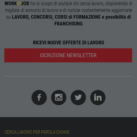
WORK
IS
JOB
ha lo scopo di aiutare chi cerca lavoro, disponendo di
receive-cookie-
.adnxs.com
1 anno 1
Quest
migliaia di annunci di lavoro e di notizie costantemente aggiornate
deprecation
mese
viene
utiliz
su
LAVORO, CONCORSI, CORSI di FORMAZIONE e possibilità di
segnal
FRANCHISING
titola
sito w
depre
dei c
ricevu
RICEVI NUOVE OFFERTE DI LAVORO
sistem
garan
confo
ISCRIZIONE NEWSLETTER
l'adat
agli s
web i
evolu
alla n
sulla 
__cf_bm
29
Quest
Cloudflare Inc.
minuti
viene
.onesignal.com
58
utiliz
secondi
distin
umani
Ciò è
vanta
per il 
Web, a
effett
rappor
CERCA LAVORO PER PAROLA CHIAVE
sull'ut