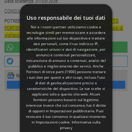
Data scadenza: 31/03/2026
CONSULTA IL SITO UFFICIALE
Uso responsabile dei tuoi dati
POTREBBE INTERESSARTI ANCHE:
Selezione per ADDETTO
Noi e i nostri partner utilizziamo cookie e
PORTIERATO NOTTURNO con licenza media settore servizi di
tecnologie simili per memorizzare e accedere
vigilanza per pubblici e privati
alle informazioni sul tuo dispositivo e trattare
dati personali, come il tuo indirizzo IP,
UNISCITI AL NOSTRO
CANALE WHATSAPP
identificatori univoci e dati di navigazione, per
annunci e contenuti personalizzati,
misurazione di annunci e contenuti, analisi del
UNISCITI AL NOSTRO
CANALE TELEGRAM
pubblico e miglioramento dei servizi. Anche
Fornitori di terze parti (1900)
possono trattare
Rimani aggiornato seguendoci su Google News!
i tuoi dati per questi e altri scopi, incluso l’uso
di dati di geolocalizzazione precisi e
SEGUICI
caratteristiche del dispositivo. Le tue scelte si
applicano solo a questo sito web. Alcuni
fornitori possono basarsi sul legittimo
interesse invece che sul consenso; hai il diritto
di opporti in
Impostazioni pubblicitarie
. Puoi
revocare il tuo consenso in qualsiasi momento
in
Impostazioni cookie
.
Informativa sulla
privacy