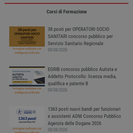
Strettamente necessari
Performance
Targeting
Funzionalità
Corsi di Formazione
Non classificati
I cookie strettamente necessari consentono le
38 posti per OPERATORI SOCIO
funzionalità principali del sito web come
SANITARI concorso pubblico per
l'accesso dell'utente e la gestione dell'account. Il
sito web non può essere utilizzato correttamente
Servizio Sanitario Regionale
senza i cookie strettamente necessari.
Immagine realizzata con
09/08/2026
intelligenza artificiale
Nome
Provider
/
Dominio
Scadenza
Descr
PHPSESSID
Sessione
Cooki
PHP.net
EGRIB concorso pubblico Autista e
gener
www.workisjob.com
applic
Addetto Protocollo: licenza media,
basate
lingu
qualifica e patente B
PHP. S
Immagine realizzata con
di un
09/08/2026
intelligenza artificiale
identi
gener
utiliz
mante
1363 posti nuovi bandi per funzionari
variabi
sessi
e assistenti ADM Concorso Pubblico
utente
Norm
Agenzia delle Dogane 2026
è un 
Immagine realizzata con
08/08/2026
gener
intelligenza artificiale