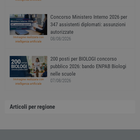
modo 
il mod
viene
utiliz
Concorso Ministero Interno 2026 per
esser
347 assistenti diplomati: assunzioni
specif
sito, 
autorizzate
buon 
è man
Immagine realizzata con
08/08/2026
uno st
intelligenza artificiale
acces
utente
pagin
200 posti per BIOLOGI concorso
CookieScriptConsent
1 anno
Quest
CookieScript
pubblico 2026: bando ENPAB Biologi
viene
www.workisjob.com
utiliz
nelle scuole
serviz
Immagine realizzata con
07/08/2026
Cooki
intelligenza artificiale
Script
ricord
prefer
Google Privacy Policy
conse
cooki
Articoli per regione
visitat
neces
il ban
cookie
Cooki
Scrip
funzi
corre