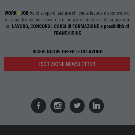
corre
receive-cookie-
.adnxs.com
1 anno 1
Quest
WORK
IS
JOB
ha lo scopo di aiutare chi cerca lavoro, disponendo di
deprecation
mese
viene
migliaia di annunci di lavoro e di notizie costantemente aggiornate
utiliz
segnal
su
LAVORO, CONCORSI, CORSI di FORMAZIONE e possibilità di
titola
FRANCHISING
sito w
depre
dei c
ricevu
sistem
RICEVI NUOVE OFFERTE DI LAVORO
garan
confo
l'adat
ISCRIZIONE NEWSLETTER
agli s
web i
evolu
alla n
sulla 
__cf_bm
29
Quest
Cloudflare Inc.
minuti
viene
.onesignal.com
58
utiliz
secondi
distin
umani
Ciò è
vanta
per il 
Web, a
effett
rappor