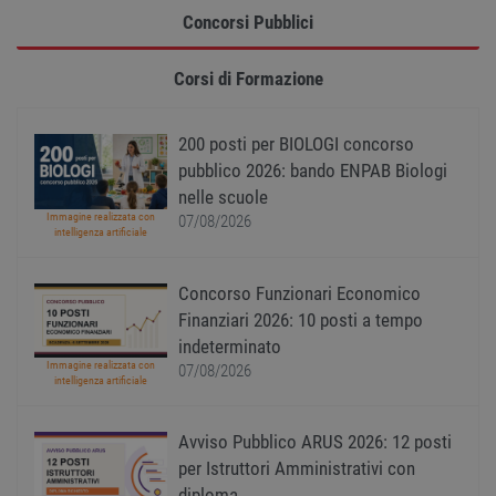
Strettamente necessari
Performance
Concorsi Pubblici
Targeting
Funzionalità
Corsi di Formazione
Non classificati
I cookie strettamente necessari consentono le
funzionalità principali del sito web come
200 posti per BIOLOGI concorso
l'accesso dell'utente e la gestione dell'account. Il
pubblico 2026: bando ENPAB Biologi
sito web non può essere utilizzato correttamente
senza i cookie strettamente necessari.
nelle scuole
Immagine realizzata con
07/08/2026
Nome
Provider
/
Dominio
Scadenza
Descr
intelligenza artificiale
PHPSESSID
Sessione
Cooki
PHP.net
gener
www.workisjob.com
applic
Concorso Funzionari Economico
basate
Finanziari 2026: 10 posti a tempo
lingu
PHP. S
indeterminato
di un
identi
Immagine realizzata con
07/08/2026
gener
intelligenza artificiale
utiliz
mante
variabi
Avviso Pubblico ARUS 2026: 12 posti
sessi
utente
per Istruttori Amministrativi con
Norm
è un 
diploma