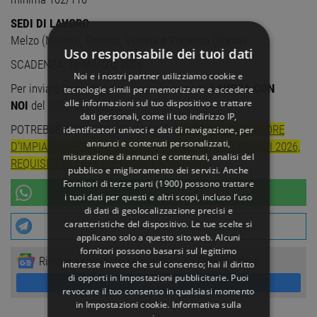
SEDI DI LAVORO
Melzo (Milano), Genova, Verona e Pomezia (Roma)
Uso responsabile dei tuoi dati
SCADENZA: 16 MARZO 2026
Noi e i nostri partner utilizziamo cookie e
Per inviare la candidatura visita la sezione
LAVORA CON
tecnologie simili per memorizzare e accedere
alle informazioni sul tuo dispositivo e trattare
NOI
del
SITO UFFICIALE
dati personali, come il tuo indirizzo IP,
POTREBBE INTERESSARTI ANCHE:
DIPLOMATI OPERATORE
identificatori univoci e dati di navigazione, per
annunci e contenuti personalizzati,
D'IMPIANTO POSIZIONI APERTE ITALO LAVORA CON NOI 2026,
misurazione di annunci e contenuti, analisi del
REQUISITI RICHIESTI E COME CANDIDARSI
pubblico e miglioramento dei servizi. Anche
Fornitori di terze parti (1900)
possono trattare
UNISCITI AL NOSTRO
CANALE WHATSAPP
i tuoi dati per questi e altri scopi, incluso l’uso
di dati di geolocalizzazione precisi e
caratteristiche del dispositivo. Le tue scelte si
UNISCITI AL NOSTRO
CANALE TELEGRAM
applicano solo a questo sito web. Alcuni
fornitori possono basarsi sul legittimo
Rimani aggiornato seguendoci su Google News!
interesse invece che sul consenso; hai il diritto
di opporti in
Impostazioni pubblicitarie
. Puoi
SEGUICI
revocare il tuo consenso in qualsiasi momento
in
Impostazioni cookie
.
Informativa sulla