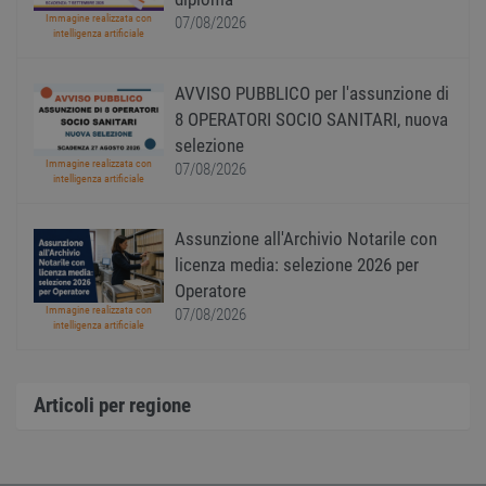
gener
Immagine realizzata con
07/08/2026
modo 
intelligenza artificiale
il mod
viene
utiliz
esser
AVVISO PUBBLICO per l'assunzione di
specif
sito, 
8 OPERATORI SOCIO SANITARI, nuova
buon 
selezione
è man
uno st
Immagine realizzata con
07/08/2026
acces
intelligenza artificiale
utente
pagin
Assunzione all'Archivio Notarile con
CookieScriptConsent
1 anno
Quest
CookieScript
viene
www.workisjob.com
licenza media: selezione 2026 per
utiliz
serviz
Operatore
Cooki
Immagine realizzata con
07/08/2026
Script
intelligenza artificiale
ricord
prefer
Google Privacy Policy
conse
cooki
visitat
Articoli per regione
neces
il ban
cookie
Cooki
Scrip
funzi