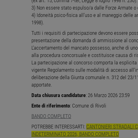
(ex art. 15, comma 7-ter, Legge 8 luglio 1998 n. 230).
3) Non essere stato espulso/a dalle Forze Armate o d
4) Idoneità psico-fisica all’uso e al maneggio delle a
Stre
1998).
I cookie strettamente necessa
Tutti i requisiti di partecipazione devono essere poss
web non può essere utilizza
presentazione della domanda di ammissione al conc
Nome
Pr
L’accertamento del mancato possesso, anche di uno s
PHPSESSID
PH
alla procedura concorsuale e costituisce causa di ris
ww
La partecipazione al concorso comporta la esplicita 
vigente Regolamento sulle modalità di accesso all’i
deliberazione della Giunta comunale n. 312 del 23/1
CookieScriptConsent
Co
ww
apportate.
Data chiusura candidature
: 26 Marzo 2026 23:59
receive-cookie-
.a
deprecation
Ente di riferimento
: Comune di Rivoli
__cf_bm
Cl
BANDO COMPLETO
.o
POTREBBE INTERESSARTI:
CANTONIERI STRADALI 
INDETERMINATO 2026, BANDO COMPLETO