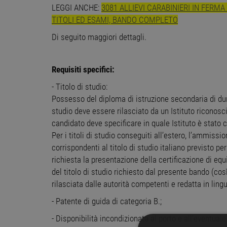
LEGGI ANCHE:
3081 ALLIEVI CARABINIERI IN FER
TITOLI ED ESAMI, BANDO COMPLETO
Di seguito maggiori dettagli.
Requisiti specifici:
- Titolo di studio:
Possesso del diploma di istruzione secondaria di dura
studio deve essere rilasciato da un Istituto riconosci
candidato deve specificare in quale Istituto è stato co
Per i titoli di studio conseguiti all’estero, l’ammis
corrispondenti al titolo di studio italiano previsto pe
richiesta la presentazione della certificazione di eq
del titolo di studio richiesto dal presente bando (cos
rilasciata dalle autorità competenti e redatta in lingu
- Patente di guida di categoria B.;
- Disponibilità incondizionata al porto e all’eventuale