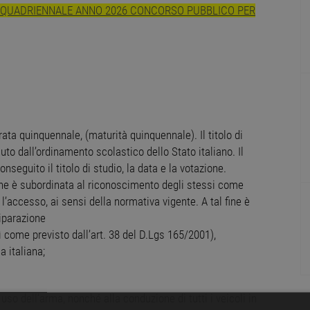
MA QUADRIENNALE ANNO 2026 CONCORSO PUBBLICO PER
ta quinquennale, (maturità quinquennale). Il titolo di
uto dall’ordinamento scolastico dello Stato italiano. Il
nseguito il titolo di studio, la data e la votazione.
sione è subordinata al riconoscimento degli stessi come
r l’accesso, ai sensi della normativa vigente. A tal fine è
uiparazione
ì come previsto dall’art. 38 del D.Lgs 165/2001),
a italiana;
 uso dell’arma, nonché alla conduzione di tutti i veicoli in