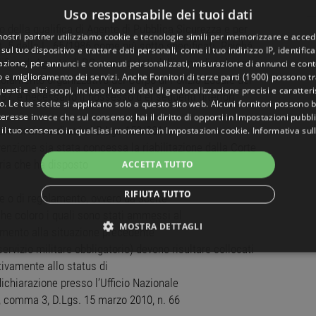
Uso responsabile dei tuoi dati
o della qualifica di Agente di Pubblica Sicurezza e per
 nostri partner utilizziamo cookie e tecnologie simili per memorizzare e acced
rt. 5 della L. 65/1986 come più sotto specificati. Poiché
sul tuo dispositivo e trattare dati personali, come il tuo indirizzo IP, identifica
lifica di Agente di P.S. sono dotati dell’arma di ordinanza
gazione, per annunci e contenuti personalizzati, misurazione di annunci e conte
o e miglioramento dei servizi. Anche
Fornitori di terze parti (1900)
possono tra
egolamento organizzativo del Corpo di Polizia Locale del
uesti e altri scopi, incluso l’uso di dati di geolocalizzazione precisi e caratter
87, è necessario il possesso d ei seguenti ulteriori
o. Le tue scelte si applicano solo a questo sito web. Alcuni fornitori possono 
teresse invece che sul consenso; hai il diritto di opporti in
Impostazioni pubbli
prevenzione di cui al D.Lgs 159/2011,
 il tuo consenso in qualsiasi momento in
Impostazioni cookie
.
Informativa sul
evenzione sia stata concessa la riabilitazione dalla Corte
aria che ha disposto
ACCETTA TUTTO
RIFIUTA TUTTO
e o di regolamento, ovvero da scelte
 che coloro i quali sono stati ammessi al
MOSTRA DETTAGLI
rimento alla situazione precedente
servizio militare obbligatorio) devono risultare collocati
NECESSARI
PERFORMANCE
TARGETING
FUNZ
tivamente allo status di
ichiarazione presso l’Ufficio Nazionale
TI
36, comma 3, D.Lgs. 15 marzo 2010, n. 66