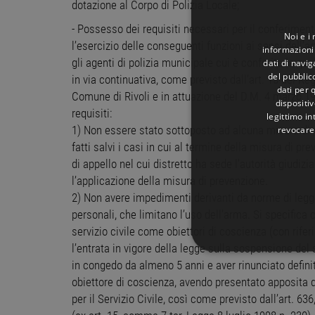
dotazione al Corpo di Polizia Locale;
- Possesso dei requisiti necessari per il conferiment
Noi e i
l’esercizio delle conseguenti funzioni ai sensi dell’a
informazioni 
gli agenti di polizia municipale cui è conferita la qua
dati di navi
del pubblic
in via continuativa, come previsto dall’art. 15 del R
dati per q
Comune di Rivoli e in attuazione del D.M. 4 marzo 19
dispositiv
requisiti:
legittimo in
1) Non essere stato sottoposto ad alcuna misura di 
revocare
fatti salvi i casi in cui al termine della misura di pr
di appello nel cui distretto ha sede l’autorità giudizi
l’applicazione della misura di prevenzione.
2) Non avere impedimenti derivanti da norme di legg
personali, che limitano l’uso dell’arma. Si specifica
servizio civile come obiettori di coscienza (con rife
l’entrata in vigore della legge sulla sospensione del 
STRETTAMENTE 
in congedo da almeno 5 anni e aver rinunciato defini
obiettore di coscienza, avendo presentato apposita d
NON CLASSIFICA
per il Servizio Civile, così come previsto dall’art. 6