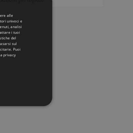
Articoli per regione
ere alle
tori univoci e
nuti, analisi
ttare i tuoi
istiche del
basarsi sul
citarie
. Puoi
la privacy
IONALITÀ