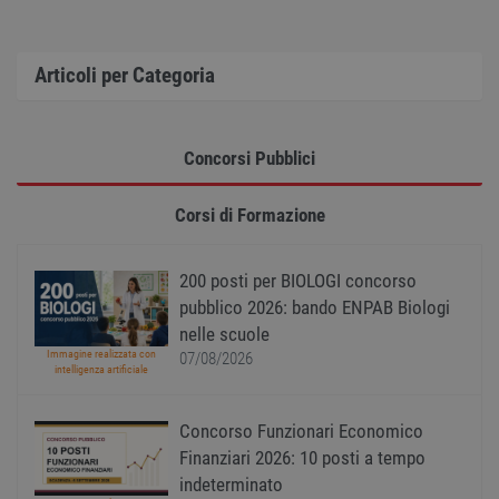
il ban
cookie
Cooki
Scrip
funzi
Articoli per Categoria
corre
receive-cookie-
.adnxs.com
1 anno 1
Quest
deprecation
mese
viene
utiliz
Concorsi Pubblici
segnal
titola
sito w
depre
Corsi di Formazione
dei c
ricevu
sistem
garan
200 posti per BIOLOGI concorso
confo
l'adat
pubblico 2026: bando ENPAB Biologi
agli s
web i
nelle scuole
evolu
Immagine realizzata con
07/08/2026
alla n
intelligenza artificiale
sulla 
__cf_bm
29
Quest
Cloudflare Inc.
minuti
viene
.onesignal.com
Concorso Funzionari Economico
58
utiliz
Finanziari 2026: 10 posti a tempo
secondi
distin
umani
indeterminato
Ciò è