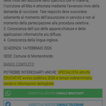
nelle more dell’adozione dello specifico DM in materia,
l’iscrizione all’Albo è attestata mediante l’avvenuto invio della
domanda di iscrizione. Tale requisito deve sussistere
solamente al momento dell’assunzione in servizio e non al
Strettamente necessari
Performance
momento della partecipazione alla procedura selettiva.
Targeting
Funzionalità
3. Conoscenza dell’uso delle apparecchiature e delle
Non classificati
applicazioni informatiche più diffuse;
4. Conoscenza della lingua inglese.
I cookie strettamente necessari consentono le
funzionalità principali del sito web come
SCADENZA: 14 FEBBRAIO 2026
l'accesso dell'utente e la gestione dell'account. Il
sito web non può essere utilizzato correttamente
senza i cookie strettamente necessari.
SEDE: Comune di Monterotondo
Nome
Provider
/
Dominio
Scadenza
Descr
BANDO COMPLETO
PHPSESSID
Sessione
Cooki
PHP.net
POTREBBE INTERESSARTI ANCHE:
SPECIALISTA attività
gener
www.workisjob.com
applic
EDUCATIVE avviso pubblico 2026 a tempo indeterminato,
basate
lingu
bando e informazioni dettagliate
PHP. S
di un
identi
UNISCITI AL NOSTRO
CANALE WHATSAPP
gener
utiliz
mante
UNISCITI AL NOSTRO
CANALE TELEGRAM
variabi