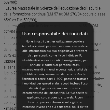
509/99);
- Laurea Magistrale in Scienze dell'educazione degli adulti e
della formazione continua (LM-57 ex DM 270/04 oppure classe
65/S ex DM 509/99);
- Laurea Magistrale in Scienze pedagogiche (LM-85 ex DM
270/04 oppure classe 87/S ex DM 509/99 oppure Diploma di
Uso responsabile dei tuoi dati
Laurea V.O. in Pedagogia);
Noi e i nostri partner utilizziamo cookie e
- Laurea Magistrale in Teorie e metodologie dell'e-learning e
tecnologie simili per memorizzare e accedere
della media education (LM-93 ex DM 270/04 oppure classe
alle informazioni sul tuo dispositivo e trattare
87/S ex DM 509/99);
dati personali, come il tuo indirizzo IP,
identificatori univoci e dati di navigazione, per
Oppure
annunci e contenuti personalizzati,
ai sensi dell’art.4 del Regolamento della Regione Lazio 16
misurazione di annunci e contenuti, analisi del
luglio 2021, n. 12 “Regolamento di attuazione e integrazione
pubblico e miglioramento dei servizi. Anche
della legge regionale 5 agosto 2020, n. 7 (Disposizioni relative
Fornitori di terze parti (1900)
possono trattare
i tuoi dati per questi e altri scopi, incluso l’uso
al sistema integrato di educazione e istruzione per l'infanzia,
di dati di geolocalizzazione precisi e
per l’accesso ai posti di educatore nei servizi per l’infanzia,
caratteristiche del dispositivo. Le tue scelte si
continuano ad avere validità i seguenti diplomi e Lauree
applicano solo a questo sito web. Alcuni
fornitori possono basarsi sul legittimo
conseguiti entro il 31/05/2017:
interesse invece che sul consenso; hai il diritto
▪ maestra d’asilo;