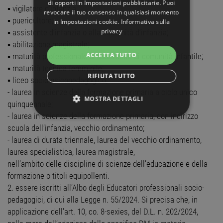
di opporti in
Impostazioni pubblicitarie
. Puoi
▪ vigilatore d’infanzia;
revocare il tuo consenso in qualsiasi momento
▪ puericultore;
in
Impostazioni cookie
.
Informativa sulla
privacy
▪ assistente d’infanzia o alla comunità d’infanzia;
▪ abilitazione magistrale;
ACCETTA TUTTO
▪ maturità professionale di assistente di comunità infantile;
▪ maturità tecnica femminile;
RIFIUTA TUTTO
▪ liceo socio-psicopedagogico;
- laurea in scienze della formazione primaria a ciclo unico
MOSTRA DETTAGLI
quinquennale;
- laurea in scienze della formazione primaria, con indirizzo
STRETTAMENTE NECESSARI
scuola dell’infanzia, vecchio ordinamento;
- laurea di durata triennale, laurea del vecchio ordinamento,
PERFORMANCE
laurea specialistica, laurea magistrale,
nell’ambito delle discipline di scienze dell’educazione e della
TARGETING
formazione o titoli equipollenti.
2. essere iscritti all’Albo degli Educatori professionali socio-
FUNZIONALITÀ
pedagogici, di cui alla Legge n. 55/2024. Si precisa che, in
applicazione dell’art. 10, co. 8-sexies, del D.L. n. 202/2024,
NON CLASSIFICATI