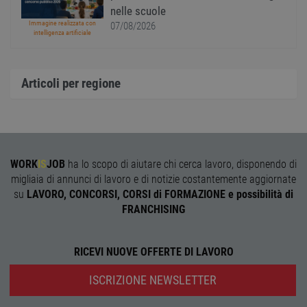
dei c
nelle scuole
ricevu
Immagine realizzata con
07/08/2026
sistem
intelligenza artificiale
garan
confo
l'adat
agli s
web i
Articoli per regione
evolu
alla n
sulla 
__cf_bm
29
Quest
Cloudflare Inc.
minuti
viene
.onesignal.com
58
utiliz
secondi
distin
umani
WORK
IS
JOB
ha lo scopo di aiutare chi cerca lavoro, disponendo di
Ciò è
migliaia di annunci di lavoro e di notizie costantemente aggiornate
vanta
per il 
su
LAVORO, CONCORSI, CORSI di FORMAZIONE e possibilità di
Web, a
FRANCHISING
effett
rappor
sull'ut
propri
Web.
RICEVI NUOVE OFFERTE DI LAVORO
ISCRIZIONE NEWSLETTER