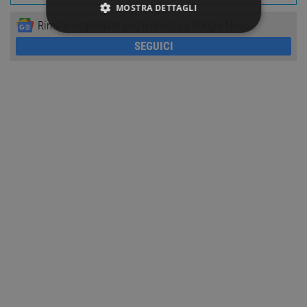
MOSTRA DETTAGLI
Rimani aggiornato seguendoci su Google News!
STRETTAMENTE NECESSARI
SEGUICI
PERFORMANCE
TARGETING
FUNZIONALITÀ
NON CLASSIFICATI
Strettamente necessari
Performance
Targeting
Funzionalità
Non classificati
I cookie strettamente necessari consentono le
funzionalità principali del sito web come