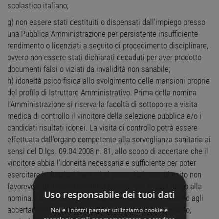
scolastico italiano;
g) non essere stati destituiti o dispensati dall'impiego presso
una Pubblica Amministrazione per persistente insufficiente
rendimento o licenziati a seguito di procedimento disciplinare,
ovvero non essere stati dichiarati decaduti per aver prodotto
documenti falsi o viziati da invalidità non sanabile;
h) idoneità psico-fisica allo svolgimento delle mansioni proprie
del profilo di Istruttore Amministrativo. Prima della nomina
l’Amministrazione si riserva la facoltà di sottoporre a visita
medica di controllo il vincitore della selezione pubblica e/o i
candidati risultati idonei. La visita di controllo potrà essere
effettuata dall’organo competente alla sorveglianza sanitaria ai
sensi del D.lgs. 09.04.2008 n. 81, allo scopo di accertare che il
vincitore abbia l’idoneità necessaria e sufficiente per poter
esercitare le funzioni inerenti al posto. Nel caso di esito non
favorevole dell’accertamento sanitario non si darà luogo alla
Uso responsabile dei tuoi dati
nomina. La mancata presentazione alla visita medica ed agli
accertamenti sanitari richiesti, senza giustificato motivo,
Noi e i nostri partner utilizziamo cookie e