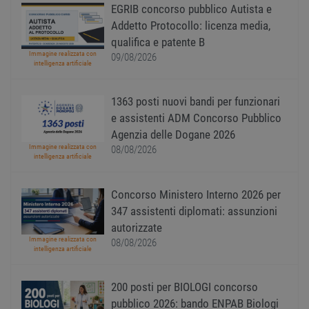
è man
EGRIB concorso pubblico Autista e
uno st
Addetto Protocollo: licenza media,
acces
utente
qualifica e patente B
pagin
Immagine realizzata con
09/08/2026
CookieScriptConsent
1 anno
Quest
intelligenza artificiale
CookieScript
viene
www.workisjob.com
utiliz
serviz
1363 posti nuovi bandi per funzionari
Cooki
Script
e assistenti ADM Concorso Pubblico
ricord
prefer
Agenzia delle Dogane 2026
Google Privacy Policy
conse
Immagine realizzata con
08/08/2026
cooki
intelligenza artificiale
visitat
neces
il ban
cookie
Concorso Ministero Interno 2026 per
Cooki
347 assistenti diplomati: assunzioni
Scrip
funzi
autorizzate
corre
Immagine realizzata con
08/08/2026
receive-cookie-
.adnxs.com
1 anno 1
Quest
intelligenza artificiale
deprecation
mese
viene
utiliz
segnal
200 posti per BIOLOGI concorso
titola
sito w
pubblico 2026: bando ENPAB Biologi
depre