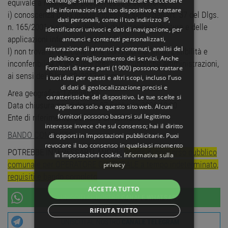
tecnologie simili per memorizzare e accedere
equivale a rinuncia al posto messo a selezione;
alle informazioni sul tuo dispositivo e trattare
i) conoscenza della lingua inglese ai sensi dell'art. 37 del Dlgs.
dati personali, come il tuo indirizzo IP,
n. 165/2001 e s.m.i. e dell’uso delle apparecchiature e delle
identificatori univoci e dati di navigazione, per
applicazioni informatiche più diffuse;
annunci e contenuti personalizzati,
misurazione di annunci e contenuti, analisi del
l) non trovarsi in alcuna delle condizioni di incompatibilità e
pubblico e miglioramento dei servizi. Anche
inconferibilità di incarichi presso le pubbliche amministrazioni,
Fornitori di terze parti (1900)
possono trattare
ai sensi del D.lgs. 39/2013 e s.m.i.
i tuoi dati per questi e altri scopi, incluso l’uso
di dati di geolocalizzazione precisi e
Area geografica: Lombardia
caratteristiche del dispositivo. Le tue scelte si
Data chiusura candidature: 07 Febbraio 2026 12:00
applicano solo a questo sito web. Alcuni
fornitori possono basarsi sul legittimo
Ente di riferimento: Comune di Nerviano
interesse invece che sul consenso; hai il diritto
BANDO COMPLETO
di opporti in
Impostazioni pubblicitarie
. Puoi
revocare il tuo consenso in qualsiasi momento
POTREBBE INTERESSARTI ANCHE:
Bando di concorso pubblico
in
Impostazioni cookie
.
Informativa sulla
comunale per OPERATORE CULTURALE a tempo indeterminato,
privacy
requisiti e bando completo
ACCETTA TUTTO
UNISCITI AL NOSTRO
CANALE WHATSAPP
RIFIUTA TUTTO
UNISCITI AL NOSTRO
CANALE TELEGRAM