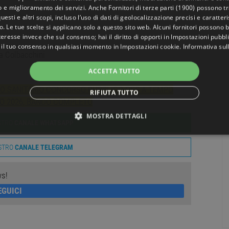
o e miglioramento dei servizi. Anche
Fornitori di terze parti (1900)
possono tra
uesti e altri scopi, incluso l’uso di dati di geolocalizzazione precisi e caratter
o. Le tue scelte si applicano solo a questo sito web. Alcuni fornitori possono 
teresse invece che sul consenso; hai il diritto di opporti in
Impostazioni pubbli
 il tuo consenso in qualsiasi momento in
Impostazioni cookie
.
Informativa sul
ma Colbacchini
ACCETTA TUTTO
O SANITARIO CONCORSO PUBBLICO OSS A TEMPO
RIFIUTA TUTTO
IO 2026, BANDO COMPLETO
MOSTRA DETTAGLI
OSTRO
CANALE WHATSAPP
NECESSARI
PERFORMANCE
TARGETING
FUNZ
OSTRO
CANALE TELEGRAM
TI
ws!
EGUICI
ttamente necessari
Performance
Targeting
Funzionalità
Non classif