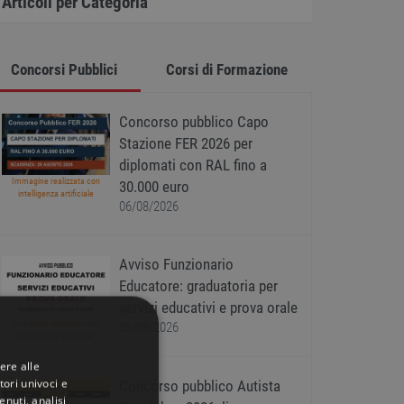
Articoli per Categoria
Concorsi Pubblici
Corsi di Formazione
Concorso pubblico Capo
Stazione FER 2026 per
diplomati con RAL fino a
Immagine realizzata con
30.000 euro
intelligenza artificiale
06/08/2026
Avviso Funzionario
Educatore: graduatoria per
servizi educativi e prova orale
Immagine realizzata con
06/08/2026
intelligenza artificiale
ere alle
tori univoci e
Concorso pubblico Autista
nuti, analisi