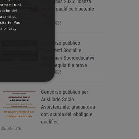
Scuolabus 2026: licenza
ttare i tuoi
media, qualifica e patente
istiche del
Immagine realizzata con
CQC
basarsi sul
intelligenza artificiale
citarie
. Puoi
06/08/2026
la privacy
Concorso pubblico
Assistenti Sociali e
Funzionari Socioeducativi
Immagine realizzata con
2026: requisiti e prove
intelligenza artificiale
06/08/2026
IONALITÀ
Concorso pubblico per
Ausiliario Socio
Assistenziale: graduatoria
Immagine realizzata con
con scuola dell'obbligo e
intelligenza artificiale
qualifica
05/08/2026
icati