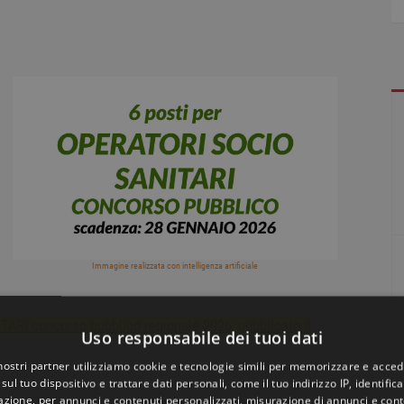
Immagine realizzata con intelligenza artificiale
ARI concorso pubblico regionale 2026, pubblicato il
Uso responsabile dei tuoi dati
 nostri partner utilizziamo cookie e tecnologie simili per memorizzare e acced
sul tuo dispositivo e trattare dati personali, come il tuo indirizzo IP, identifica
gazione, per annunci e contenuti personalizzati, misurazione di annunci e conte