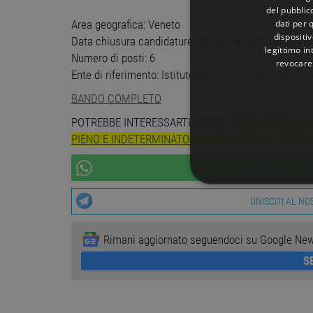
del pubblic
dati per q
Area geografica: Veneto
dispositiv
Data chiusura candidature: 28 Gennaio 2026 12:00
legittimo in
Numero di posti: 6
revocare
Ente di riferimento: Istituto Servizi Assistenziali Ci
BANDO COMPLETO
POTREBBE INTERESSARTI ANCHE:
OPERATORE SOCI
PIENO E INDETERMINATO CENTRO SERVIZI FEBBRA
UNISCITI AL N
STRETTAMENTE 
UNISCITI AL N
NON CLASSIFICA
Rimani aggiornato seguendoci su Google Ne
S
Stre