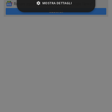
MOSTRA DETTAGLI
Rimani aggiornato seguendoci su Google News!
SEGUICI
STRETTAMENTE NECESSARI
PERFORMANCE
TARGETING
FUNZIONALITÀ
NON CLASSIFICATI
Strettamente necessari
Performance
Targeting
Funzionalità
Non classificati
I cookie strettamente necessari consentono le