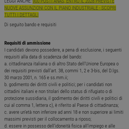
LEGGI ANCHE:
900 POSTI ANAS, ENTRO IL 2028 PREVISTE
NUOVE ASSUNZIONI CON IL PIANO INDUSTRIALE - SCOPRI
TUTTI I DETTAGLI
Di seguito bando e requisiti
Requisiti di ammissione
I candidati devono possedere, a pena di esclusione, i seguenti
requisiti alla data di scadenza del bando:
a. cittadinanza italiana o di altro Stato dell’Unione Europea o
dei requisiti previsti dall’art. 38, commi 1, 2 e 3-bis, del D.lgs.
30 marzo 2001, n. 165 e ss.mm.ii;
b. godimento dei diritti civili e politici; per i candidati non
cittadini italiani e non titolari dello status di rifugiato o di
protezione sussidiaria, il godimento dei diritti civili e politici di
cui al comma 1, lettera c), è riferito al Paese di cittadinanza;
c. avere un’età non inferiore ad anni 18 e non superiore ai limiti
massimi previsti per il collocamento a riposo;
d. essere in possesso dell’idoneità fisica all’impiego e alle