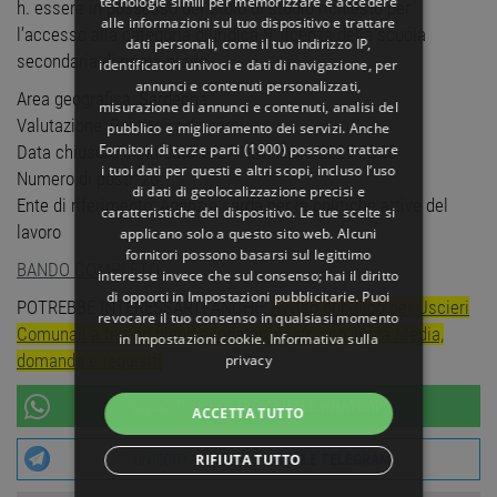
tecnologie simili per memorizzare e accedere
h. essere in possesso del titolo di studio richiesto per
alle informazioni sul tuo dispositivo e trattare
l’accesso alla categoria giuridica B: licenza della scuola
dati personali, come il tuo indirizzo IP,
secondaria di prima grado.
identificatori univoci e dati di navigazione, per
annunci e contenuti personalizzati,
Area geografica: Sardegna
misurazione di annunci e contenuti, analisi del
Valutazione: Per titoli ed esami
pubblico e miglioramento dei servizi. Anche
Fornitori di terze parti (1900)
possono trattare
Data chiusura candidature: 27 Novembre 2025 23:59
i tuoi dati per questi e altri scopi, incluso l’uso
Numero di posti: 26
di dati di geolocalizzazione precisi e
Ente di riferimento: Agenzia sarda per le politiche attive del
caratteristiche del dispositivo. Le tue scelte si
lavoro
applicano solo a questo sito web. Alcuni
fornitori possono basarsi sul legittimo
BANDO COMPLETO
interesse invece che sul consenso; hai il diritto
di opporti in
Impostazioni pubblicitarie
. Puoi
POTREBBE INTERESSARTI ANCHE:
Avviso pubblico per Uscieri
revocare il tuo consenso in qualsiasi momento
Comunali a tempo pieno e indeterminato con Terza Media,
in
Impostazioni cookie
.
Informativa sulla
domanda e requisiti
privacy
UNISCITI AL NOSTRO
CANALE WHATSAPP
ACCETTA TUTTO
RIFIUTA TUTTO
UNISCITI AL NOSTRO
CANALE TELEGRAM