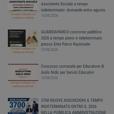
è man
Assistente Sociale a tempo
uno st
indeterminato: domande entro agosto
acces
utente
Immagine realizzata con
10/08/2026
pagin
intelligenza artificiale
CookieScriptConsent
1 anno
Quest
CookieScript
viene
www.workisjob.com
utiliz
GUARDIAPARCO concorso pubblico
serviz
2026 a tempo pieno e indeterminato
Cooki
Script
presso Ente Parco Nazionale
ricord
prefer
Immagine realizzata con
10/08/2026
Google Privacy Policy
conse
intelligenza artificiale
cooki
visitat
neces
Concorso comunale per Educatore di
il ban
cookie
Asilo Nido per Servizi Educativi
Cooki
Scrip
10/08/2026
funzi
Immagine realizzata con
corre
intelligenza artificiale
receive-cookie-
.adnxs.com
1 anno 1
Quest
deprecation
mese
viene
utiliz
3700 NUOVE ASSUNZIONI A TEMPO
segnal
INDETERMINATO ENTRO IL 2026
titola
sito w
NELLA PUBBLICA AMMINISTRAZIONE
depre