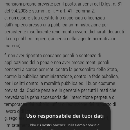
mansioni proprie previste per il posto, ai sensi del D.lgs. n. 81
del 9.4.2008 e ss.mm. e ii. – art. 41 - comma 2;
e. non essere stati destituiti o dispensati o licenziati
dall’impiego presso una pubblica amministrazione per
persistente insufficiente rendimento ovvero dichiarati decaduti
da un pubblico impiego, ai sensi della vigente normativa in
materia;
f. non aver riportato condanne penali o sentenze di
applicazione della pena e non aver procedimenti penali
pendenti a carico per reati contro la personalità dello Stato,
contro la pubblica amministrazione, contro la fede pubblica,
per i delitti contro la moralità pubblica ed il buon costume
previsti dal Codice penale e in generale per tutti i reati che
prevedano la pena accessoria dell’interdizione perpetua o
temporanea dai pubblici uffici o l’estinzione del rapporto di
lavoro o di impiego;
Uso responsabile dei tuoi dati
g. regolare posizione nei riguardi degli obblighi militari,
limitatamente ai candidati soggetti a tale obbligo;
Noi e i nostri partner utilizziamo cookie e