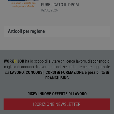
dei c
Immagine realizzata con
PUBBLICATO IL DPCM
ricevu
intelligenza artificiale
09/08/2026
sistem
garan
confo
l'adat
agli s
web i
Articoli per regione
evolu
alla n
sulla 
__cf_bm
29
Quest
Cloudflare Inc.
minuti
viene
.onesignal.com
58
utiliz
secondi
distin
umani
WORK
IS
JOB
ha lo scopo di aiutare chi cerca lavoro, disponendo di
Ciò è
migliaia di annunci di lavoro e di notizie costantemente aggiornate
vanta
per il 
su
LAVORO, CONCORSI, CORSI di FORMAZIONE e possibilità di
Web, a
FRANCHISING
effett
rappor
sull'ut
propri
Web.
RICEVI NUOVE OFFERTE DI LAVORO
ISCRIZIONE NEWSLETTER