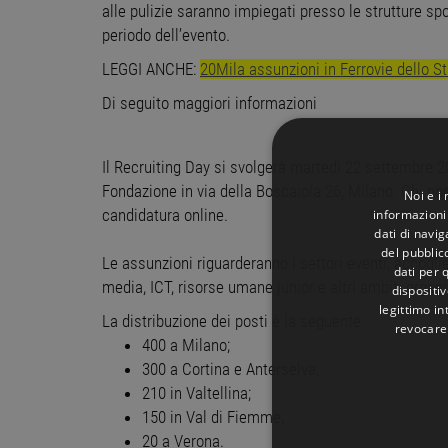
alle pulizie saranno impiegati presso le strutture spor
periodo dell’evento.
LEGGI ANCHE:
20Mila assunzioni in Ferrovie dello S
Di seguito maggiori informazioni
Il Recruiting Day si svolgerà martedì 22 settembre 20
Fondazione in via della Boscaiola 26, Milano. Chi n
Noi e i
informazioni 
candidatura online.
dati di navi
del pubblic
Le assunzioni riguarderanno i settori eventi, accoglienz
dati per q
media, ICT, risorse umane junior e altri ambiti organi
dispositiv
legittimo in
La distribuzione dei posti è la seguente:
revocare
400 a Milano;
300 a Cortina e Anterselva;
210 in Valtellina;
150 in Val di Fiemme;
20 a Verona.