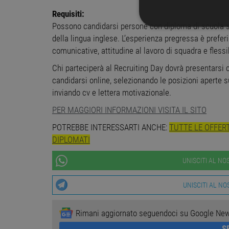
Requisiti:
Possono candidarsi persone con diploma di scuola s
STRETTAMENTE 
della lingua inglese. L’esperienza pregressa è prefe
comunicative, attitudine al lavoro di squadra e flessib
NON CLASSIFICA
Chi parteciperà al Recruiting Day dovrà presentarsi c
candidarsi online, selezionando le posizioni aperte s
inviando cv e lettera motivazionale.
Stre
PER MAGGIORI INFORMAZIONI VISITA IL SITO
I cookie strettamente necessa
POTREBBE INTERESSARTI ANCHE:
TUTTE LE OFFER
web non può essere utilizza
DIPLOMATI
Nome
Pr
PHPSESSID
UNISCITI AL N
PH
ww
UNISCITI AL N
CookieScriptConsent
Co
ww
Rimani aggiornato seguendoci su Google Ne
S