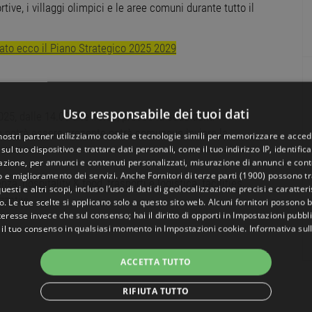
tive, i villaggi olimpici e le aree comuni durante tutto il
tato ecco il Piano Strategico 2025 2029
Uso responsabile dei tuoi dati
25, dalle 14.00 alle 18.00, presso la sede della
on potrà essere presente potrà comunque inviare la
 nostri partner utilizziamo cookie e tecnologie simili per memorizzare e acced
sul tuo dispositivo e trattare dati personali, come il tuo indirizzo IP, identifica
gazione, per annunci e contenuti personalizzati, misurazione di annunci e conte
o e miglioramento dei servizi. Anche
Fornitori di terze parti (1900)
possono tra
a, hospitality & food, trasporti e logistica, facilities,
uesti e altri scopi, incluso l’uso di dati di geolocalizzazione precisi e caratter
zzativi.
o. Le tue scelte si applicano solo a questo sito web. Alcuni fornitori possono 
teresse invece che sul consenso; hai il diritto di opporti in
Impostazioni pubbli
 il tuo consenso in qualsiasi momento in
Impostazioni cookie
.
Informativa sul
ACCETTA TUTTO
RIFIUTA TUTTO