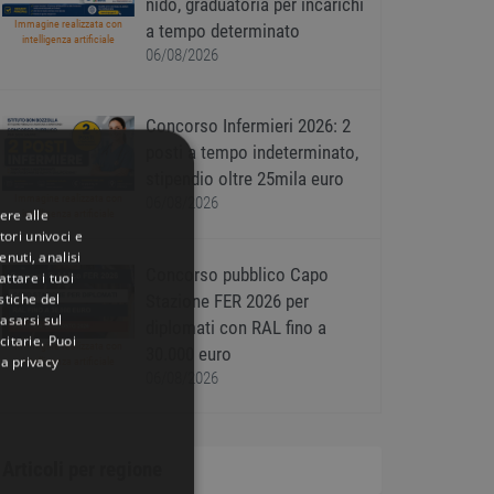
nido, graduatoria per incarichi
Immagine realizzata con
a tempo determinato
intelligenza artificiale
06/08/2026
Concorso Infermieri 2026: 2
posti a tempo indeterminato,
stipendio oltre 25mila euro
Immagine realizzata con
06/08/2026
ere alle
intelligenza artificiale
tori univoci e
nuti, analisi
Concorso pubblico Capo
ttare i tuoi
istiche del
Stazione FER 2026 per
basarsi sul
diplomati con RAL fino a
citarie
. Puoi
Immagine realizzata con
30.000 euro
la privacy
intelligenza artificiale
06/08/2026
Articoli per regione