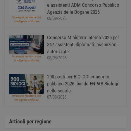
Scrip
e assistenti ADM Concorso Pubblico
funzi
corre
Agenzia delle Dogane 2026
receive-cookie-
.adnxs.com
1 anno 1
Quest
Immagine realizzata con
08/08/2026
deprecation
mese
viene
intelligenza artificiale
utiliz
segnal
titola
Concorso Ministero Interno 2026 per
sito w
depre
347 assistenti diplomati: assunzioni
dei c
ricevu
autorizzate
sistem
Immagine realizzata con
08/08/2026
garan
intelligenza artificiale
confo
l'adat
agli s
web i
200 posti per BIOLOGI concorso
evolu
alla n
pubblico 2026: bando ENPAB Biologi
sulla 
nelle scuole
__cf_bm
29
Quest
Cloudflare Inc.
Immagine realizzata con
07/08/2026
minuti
viene
.onesignal.com
intelligenza artificiale
58
utiliz
secondi
distin
umani
Ciò è
vanta
Articoli per regione
per il 
Web, a