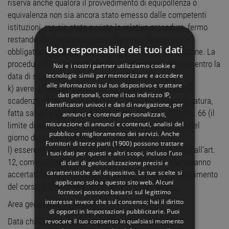
riserva anche qualora il provvedimento di equipollenza o
equivalenza non sia ancora stato emesso dalle competenti
istituzioni, ma sia stata avviata la relativa procedura, fermo
restando che il riconoscimento del titolo dovrà essere
Uso responsabile dei tuoi dati
obbligatoriamente posseduto al momento dell’assunzione. La
procedura di riconoscimento deve essere stata avviata entro la
Noi e i nostri partner utilizziamo cookie e
tecnologie simili per memorizzare e accedere
data di scadenza del bando, a pena di esclusione;
alle informazioni sul tuo dispositivo e trattare
k) avere un’età compresa tra i 18 e i 30 anni alla data di
dati personali, come il tuo indirizzo IP,
scadenza del termine per la presentazione della candidatura,
identificatori univoci e dati di navigazione, per
fatta salva l’elevazione di cui al D.lgs. 15 marzo 2010, n. 66 (il
annunci e contenuti personalizzati,
misurazione di annunci e contenuti, analisi del
limite di età è da intendersi superato alla mezzanotte del
pubblico e miglioramento dei servizi. Anche
giorno del compimento del 30° anno di età);
Fornitori di terze parti (1900)
possono trattare
l) essere in possesso dei requisiti psico-fisici previsti dall’art.
i tuoi dati per questi e altri scopi, incluso l’uso
12, comma 3, della L.R. 5 novembre 1985, n. 26, che saranno
di dati di geolocalizzazione precisi e
caratteristiche del dispositivo. Le tue scelte si
accertati dall’Amministrazione anteriormente allo svolgimento
applicano solo a questo sito web. Alcuni
del corso di formazione di cui all’art. 13 del bando.
fornitori possono basarsi sul legittimo
interesse invece che sul consenso; hai il diritto
Area geografica: Sardegna
di opporti in
Impostazioni pubblicitarie
. Puoi
Data chiusura candidature: 15 Settembre 2025 23:59
revocare il tuo consenso in qualsiasi momento