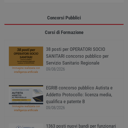
Norm
è un 
gener
modo 
il mod
Concorsi Pubblici
viene
utiliz
esser
Corsi di Formazione
specif
sito, 
buon 
è man
uno st
38 posti per OPERATORI SOCIO
acces
SANITARI concorso pubblico per
utente
pagin
Servizio Sanitario Regionale
Immagine realizzata con
CookieScriptConsent
1 anno
Quest
09/08/2026
CookieScript
intelligenza artificiale
viene
www.workisjob.com
utiliz
serviz
Cooki
EGRIB concorso pubblico Autista e
Script
ricord
Addetto Protocollo: licenza media,
prefer
qualifica e patente B
Google Privacy Policy
conse
cooki
Immagine realizzata con
09/08/2026
visitat
intelligenza artificiale
neces
il ban
cookie
Cooki
1363 posti nuovi bandi per funzionari