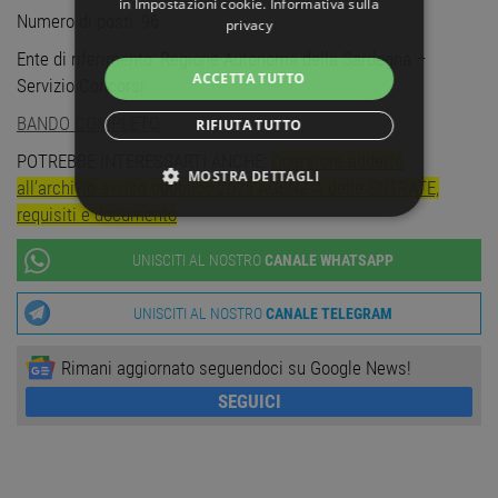
in
Impostazioni cookie
.
Informativa sulla
Numero di posti: 96
privacy
Ente di riferimento: Regione Autonoma della Sardegna –
ACCETTA TUTTO
Servizio Concorsi
BANDO COMPLETO
RIFIUTA TUTTO
POTREBBE INTERESSARTI ANCHE:
Operatore addetto
MOSTRA DETTAGLI
all’archivio avviso pubblico 2025 AGENZIA delle ENTRATE,
requisiti e documento
STRETTAMENTE NECESSARI
UNISCITI AL NOSTRO
CANALE WHATSAPP
PERFORMANCE
UNISCITI AL NOSTRO
CANALE TELEGRAM
TARGETING
Rimani aggiornato seguendoci su Google News!
FUNZIONALITÀ
SEGUICI
NON CLASSIFICATI