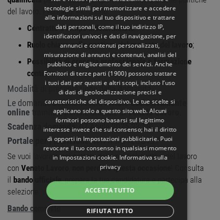
tecnologie simili per memorizzare e accedere
del lavoro. I vantaggi includono:
alle informazioni sul tuo dispositivo e trattare
dati personali, come il tuo indirizzo IP,
Contratto a tempo indeterminato
;
identificatori univoci e dati di navigazione, per
Ruolo chiave nella gestione del mercato del lavoro
;
annunci e contenuti personalizzati,
misurazione di annunci e contenuti, analisi del
Possibilità di crescita professionale e formazione
pubblico e miglioramento dei servizi. Anche
continua
.
Fornitori di terze parti (1900)
possono trattare
i tuoi dati per questi e altri scopi, incluso l’uso
Modalità di presentazione della domanda
di dati di geolocalizzazione precisi e
caratteristiche del dispositivo. Le tue scelte si
Le domande devono essere
inviate esclusivamente
applicano solo a questo sito web. Alcuni
online
tramite il portale ufficiale di
Veneto Lavoro
.
fornitori possono basarsi sul legittimo
Scadenza domanda
: 07 Aprile 2025 23:59
interesse invece che sul consenso; hai il diritto
di opporti in
Impostazioni pubblicitarie
. Puoi
Portale per l’iscrizione
: WWW.INPA.GOV.IT
revocare il tuo consenso in qualsiasi momento
Se vuoi lavorare nel settore delle politiche attive del lavoro
in
Impostazioni cookie
.
Informativa sulla
privacy
con
Veneto Lavoro
,
non perdere questa occasione
! Consulta
il
bando ufficiale
, prepara la tua candidatura e partecipa alla
ACCETTA TUTTO
selezione.
Bando completo
RIFIUTA TUTTO