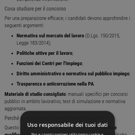
Cosa studiare per il concorso
Per una preparazione efficace, i candidati devono approfondire i
seguenti argomenti:
Normativa sul mercato del lavoro
(D.Lgs. 150/2015,
Legge 183/2014);
Politiche attive per il lavoro
;
Funzioni dei Centri per l'Impiego
;
Diritto amministrativo e normativa sul pubblico impiego
;
Trasparenza e anticorruzione nella PA
.
Materiale di studio consigliato
: manuali specifici per concorsi
pubblici in ambito lavorativo, test di simulazione e normativa
aggiornata.
Perché partecipare al concorso Veneto Lavoro?
Uso responsabile dei tuoi dati
Questo concorso offre un’opportunità lavorativa
stabile e
Noi e i nostri partner utilizziamo cookie e
qualificata
per chi desidera operare nel settore delle politiche