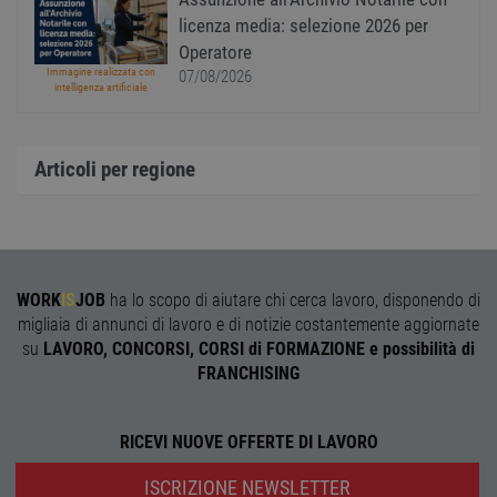
depre
licenza media: selezione 2026 per
dei c
ricevu
Operatore
sistem
Immagine realizzata con
07/08/2026
garan
intelligenza artificiale
confo
l'adat
agli s
web i
evolu
Articoli per regione
alla n
sulla 
__cf_bm
29
Quest
Cloudflare Inc.
minuti
viene
.onesignal.com
58
utiliz
secondi
distin
umani
Ciò è
WORK
IS
JOB
ha lo scopo di aiutare chi cerca lavoro, disponendo di
vanta
migliaia di annunci di lavoro e di notizie costantemente aggiornate
per il 
Web, a
su
LAVORO, CONCORSI, CORSI di FORMAZIONE e possibilità di
effett
FRANCHISING
rappor
sull'ut
propri
Web.
RICEVI NUOVE OFFERTE DI LAVORO
ISCRIZIONE NEWSLETTER