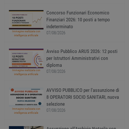
buon 
è man
uno st
Concorso Funzionari Economico
acces
Finanziari 2026: 10 posti a tempo
utente
pagin
indeterminato
CookieScriptConsent
1 anno
Quest
CookieScript
Immagine realizzata con
07/08/2026
viene
www.workisjob.com
intelligenza artificiale
utiliz
serviz
Cooki
Avviso Pubblico ARUS 2026: 12 posti
Script
ricord
per Istruttori Amministrativi con
prefer
Google Privacy Policy
conse
diploma
cooki
Immagine realizzata con
07/08/2026
visitat
intelligenza artificiale
neces
il ban
cookie
Cooki
AVVISO PUBBLICO per l'assunzione di
Scrip
funzi
8 OPERATORI SOCIO SANITARI, nuova
corre
selezione
receive-cookie-
.adnxs.com
1 anno 1
Quest
Immagine realizzata con
07/08/2026
deprecation
mese
viene
intelligenza artificiale
utiliz
segnal
titola
Assunzione all'Archivio Notarile con
sito w