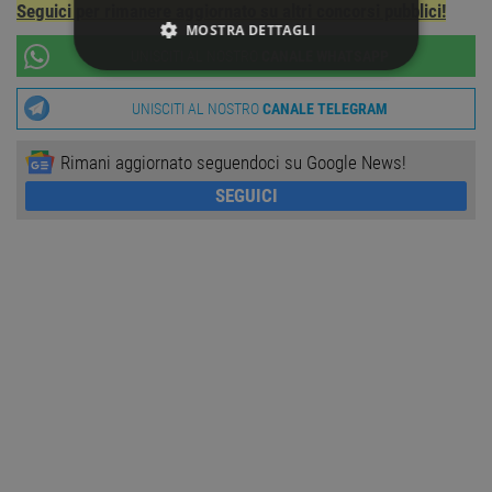
Seguici per rimanere aggiornato su altri concorsi pubblici!
MOSTRA DETTAGLI
UNISCITI AL NOSTRO
CANALE WHATSAPP
STRETTAMENTE NECESSARI
UNISCITI AL NOSTRO
CANALE TELEGRAM
PERFORMANCE
Rimani aggiornato seguendoci su Google News!
TARGETING
SEGUICI
FUNZIONALITÀ
NON CLASSIFICATI
Strettamente necessari
Performance
Targeting
Funzionalità
Non classificati
I cookie strettamente necessari consentono le