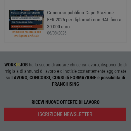
l'accesso dell'utente e la gestione dell'account. Il
sito web non può essere utilizzato correttamente
senza i cookie strettamente necessari.
Concorso pubblico Capo Stazione
FER 2026 per diplomati con RAL fino a
Nome
Provider
/
Dominio
Scadenza
Descr
30.000 euro
PHPSESSID
Sessione
Cooki
PHP.net
Immagine realizzata con
06/08/2026
gener
www.workisjob.com
intelligenza artificiale
applic
basate
lingu
PHP. S
di un
identi
gener
WORK
IS
JOB
ha lo scopo di aiutare chi cerca lavoro, disponendo di
utiliz
mante
migliaia di annunci di lavoro e di notizie costantemente aggiornate
variabi
su
LAVORO, CONCORSI, CORSI di FORMAZIONE e possibilità di
sessi
utente
FRANCHISING
Norm
è un 
gener
modo 
RICEVI NUOVE OFFERTE DI LAVORO
il mod
viene
utiliz
ISCRIZIONE NEWSLETTER
esser
specif
sito, 
buon 
è man