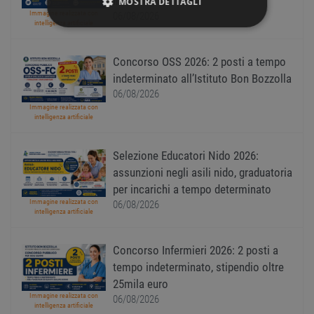
InPA
MOSTRA DETTAGLI
Immagine realizzata con
06/08/2026
intelligenza artificiale
STRETTAMENTE NECESSARI
Concorso OSS 2026: 2 posti a tempo
PERFORMANCE
indeterminato all’Istituto Bon Bozzolla
06/08/2026
TARGETING
Immagine realizzata con
intelligenza artificiale
FUNZIONALITÀ
Selezione Educatori Nido 2026:
NON CLASSIFICATI
assunzioni negli asili nido, graduatoria
per incarichi a tempo determinato
Immagine realizzata con
06/08/2026
intelligenza artificiale
Strettamente necessari
Performance
Concorso Infermieri 2026: 2 posti a
Targeting
Funzionalità
tempo indeterminato, stipendio oltre
Non classificati
25mila euro
I cookie strettamente necessari consentono le
Immagine realizzata con
06/08/2026
intelligenza artificiale
funzionalità principali del sito web come