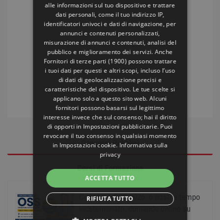
alle informazioni sul tuo dispositivo e trattare
dati personali, come il tuo indirizzo IP,
identificatori univoci e dati di navigazione, per
annunci e contenuti personalizzati,
misurazione di annunci e contenuti, analisi del
pubblico e miglioramento dei servizi. Anche
Fornitori di terze parti (1900)
possono trattare
i tuoi dati per questi e altri scopi, incluso l’uso
di dati di geolocalizzazione precisi e
caratteristiche del dispositivo. Le tue scelte si
applicano solo a questo sito web. Alcuni
fornitori possono basarsi sul legittimo
interesse invece che sul consenso; hai il diritto
di opporti in
Impostazioni pubblicitarie
. Puoi
revocare il tuo consenso in qualsiasi momento
Concorsi Pubblici
in
Impostazioni cookie
.
Informativa sulla
privacy
Corsi di Formazione
ACCETTA TUTTO
Concorso OSS 2026: 6 posti a tempo
RIFIUTA TUTTO
indeterminato, domande online su