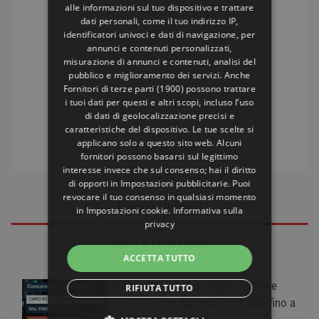
alle informazioni sul tuo dispositivo e trattare
dati personali, come il tuo indirizzo IP,
identificatori univoci e dati di navigazione, per
annunci e contenuti personalizzati,
misurazione di annunci e contenuti, analisi del
pubblico e miglioramento dei servizi. Anche
Fornitori di terze parti (1900)
possono trattare
i tuoi dati per questi e altri scopi, incluso l’uso
di dati di geolocalizzazione precisi e
caratteristiche del dispositivo. Le tue scelte si
applicano solo a questo sito web. Alcuni
fornitori possono basarsi sul legittimo
interesse invece che sul consenso; hai il diritto
di opporti in
Impostazioni pubblicitarie
. Puoi
revocare il tuo consenso in qualsiasi momento
Concorsi Pubblici
in
Impostazioni cookie
.
Informativa sulla
privacy
Corsi di Formazione
ACCETTA TUTTO
Concorso pubblico Capo Stazione
RIFIUTA TUTTO
FER 2026 per diplomati con RAL fino a