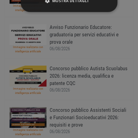
30.000 euro
MOSTRA DETTAGLI
Immagine realizzata con
06/08/2026
intelligenza artificiale
STRETTAMENTE NECESSARI
Avviso Funzionario Educatore:
PERFORMANCE
graduatoria per servizi educativi e
prova orale
TARGETING
Immagine realizzata con
06/08/2026
intelligenza artificiale
FUNZIONALITÀ
Concorso pubblico Autista Scuolabus
NON CLASSIFICATI
2026: licenza media, qualifica e
patente CQC
Immagine realizzata con
06/08/2026
intelligenza artificiale
Strettamente necessari
Performance
Concorso pubblico Assistenti Sociali
Targeting
Funzionalità
e Funzionari Socioeducativi 2026:
Non classificati
requisiti e prove
I cookie strettamente necessari consentono le
Immagine realizzata con
06/08/2026
intelligenza artificiale
funzionalità principali del sito web come