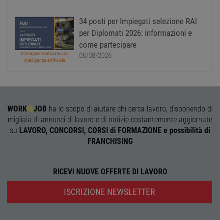
l'accesso dell'utente e la gestione dell'account. Il
sito web non può essere utilizzato correttamente
senza i cookie strettamente necessari.
34 posti per Impiegati selezione RAI
per Diplomati 2026: informazioni e
Nome
Provider
/
Dominio
Scadenza
Descr
come partecipare
PHPSESSID
Sessione
Cooki
PHP.net
Immagine realizzata con
06/08/2026
gener
www.workisjob.com
intelligenza artificiale
applic
basate
lingu
PHP. S
di un
identi
gener
WORK
IS
JOB
ha lo scopo di aiutare chi cerca lavoro, disponendo di
utiliz
mante
migliaia di annunci di lavoro e di notizie costantemente aggiornate
variabi
su
LAVORO, CONCORSI, CORSI di FORMAZIONE e possibilità di
sessi
utente
FRANCHISING
Norm
è un 
gener
modo 
RICEVI NUOVE OFFERTE DI LAVORO
il mod
viene
utiliz
ISCRIZIONE NEWSLETTER
esser
specif
sito, 
buon 
è man