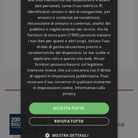
dati personali, come il tuo indirizzo IP,
identificatori univoci e dati di navigazione, per
annunci e contenuti personalizzati,
misurazione di annunci e contenuti, analisi del
pubblico e miglioramento dei servizi. Anche
Fornitori di terze parti (1900)
possono trattare
i tuoi dati per questi e altri scopi, incluso l’uso
di dati di geolocalizzazione precisi e
caratteristiche del dispositivo. Le tue scelte si
applicano solo a questo sito web. Alcuni
fornitori possono basarsi sul legittimo
interesse invece che sul consenso; hai il diritto
di opporti in
Impostazioni pubblicitarie
. Puoi
revocare il tuo consenso in qualsiasi momento
Concorsi Pubblici
in
Impostazioni cookie
.
Informativa sulla
privacy
Corsi di Formazione
ACCETTA TUTTO
200 posti per BIOLOGI concorso
RIFIUTA TUTTO
pubblico 2026: bando ENPAB Biologi
nelle scuole
MOSTRA DETTAGLI
Immagine realizzata con