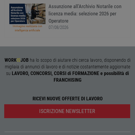
sito web non può essere utilizzato correttamente
Assunzione all'Archivio Notarile con
senza i cookie strettamente necessari.
licenza media: selezione 2026 per
Nome
Provider
/
Dominio
Scadenza
Descr
Operatore
PHPSESSID
Sessione
Cooki
PHP.net
Immagine realizzata con
07/08/2026
gener
www.workisjob.com
intelligenza artificiale
applic
basate
lingu
PHP. S
di un
identi
WORK
IS
JOB
ha lo scopo di aiutare chi cerca lavoro, disponendo di
gener
utiliz
migliaia di annunci di lavoro e di notizie costantemente aggiornate
mante
variabi
su
LAVORO, CONCORSI, CORSI di FORMAZIONE e possibilità di
sessi
FRANCHISING
utente
Norm
è un 
gener
modo 
RICEVI NUOVE OFFERTE DI LAVORO
il mod
viene
ISCRIZIONE NEWSLETTER
utiliz
esser
specif
sito, 
buon 
è man