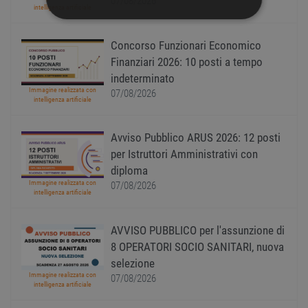
07/08/2026
intelligenza artificiale
STRETTAMENTE NECESSARI
Concorso Funzionari Economico
PERFORMANCE
Finanziari 2026: 10 posti a tempo
indeterminato
TARGETING
Immagine realizzata con
07/08/2026
intelligenza artificiale
FUNZIONALITÀ
Avviso Pubblico ARUS 2026: 12 posti
per Istruttori Amministrativi con
NON CLASSIFICATI
diploma
Immagine realizzata con
07/08/2026
intelligenza artificiale
Strettamente necessari
Performance
AVVISO PUBBLICO per l'assunzione di
Targeting
Funzionalità
8 OPERATORI SOCIO SANITARI, nuova
Non classificati
selezione
Immagine realizzata con
07/08/2026
I cookie strettamente necessari consentono le
intelligenza artificiale
funzionalità principali del sito web come
l'accesso dell'utente e la gestione dell'account. Il