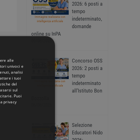
2026: 6 posti a
tempo
Immagine realizzata con
indeterminato,
intelligenza artificiale
domande
online su InPA
06/08/2026
Concorso OSS
ere alle
tori univoci e
2026: 2 posti a
nuti, analisi
tempo
ttare i tuoi
Immagine realizzata con
indeterminato
istiche del
intelligenza artificiale
basarsi sul
all’Istituto Bon
citarie
. Puoi
Bozzolla
la privacy
06/08/2026
Selezione
Educatori Nido