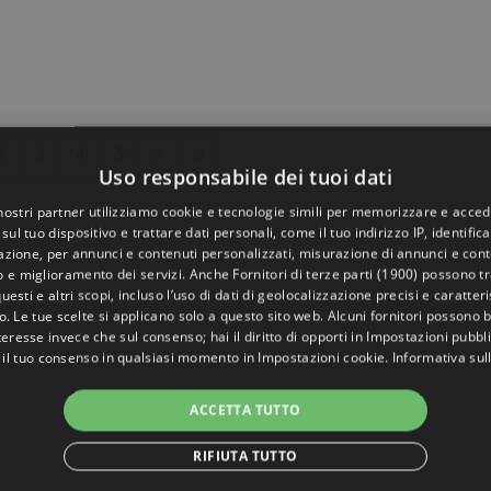
2
3
4
5
Uso responsabile dei tuoi dati
 nostri partner utilizziamo cookie e tecnologie simili per memorizzare e acced
sul tuo dispositivo e trattare dati personali, come il tuo indirizzo IP, identifica
gazione, per annunci e contenuti personalizzati, misurazione di annunci e conte
o e miglioramento dei servizi. Anche
Fornitori di terze parti (1900)
possono tra
uesti e altri scopi, incluso l’uso di dati di geolocalizzazione precisi e caratter
o. Le tue scelte si applicano solo a questo sito web. Alcuni fornitori possono 
teresse invece che sul consenso; hai il diritto di opporti in
Impostazioni pubbli
 il tuo consenso in qualsiasi momento in
Impostazioni cookie
.
Informativa sul
ACCETTA TUTTO
RIFIUTA TUTTO