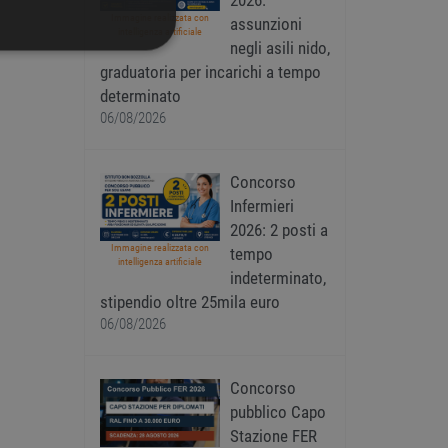
2026:
Immagine realizzata con
assunzioni
intelligenza artificiale
negli asili nido,
IONALITÀ
graduatoria per incarichi a tempo
determinato
06/08/2026
Concorso
icati
Infermieri
2026: 2 posti a
ione dell'account. Il sito
Immagine realizzata con
tempo
intelligenza artificiale
indeterminato,
stipendio oltre 25mila euro
 PHP. Si tratta di un
06/08/2026
iabili di sessione utente.
 il modo in cui viene
uon esempio è mantenere
Concorso
ipt.com per ricordare le
pubblico Capo
essario che il banner dei
Stazione FER