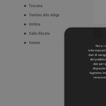
Toscana
Trentino Alto Adige
Umbria
Valle d'Aosta
1
Veneto
Noi e i
informazioni 
dati di navi
del pubblic
dati per q
dispositiv
legittimo in
revocare