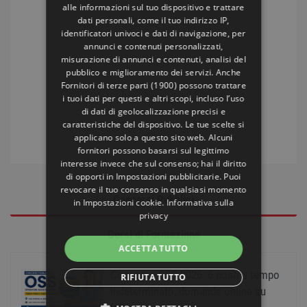
alle informazioni sul tuo dispositivo e trattare
dati personali, come il tuo indirizzo IP,
identificatori univoci e dati di navigazione, per
annunci e contenuti personalizzati,
misurazione di annunci e contenuti, analisi del
pubblico e miglioramento dei servizi. Anche
Fornitori di terze parti (1900)
possono trattare
i tuoi dati per questi e altri scopi, incluso l’uso
di dati di geolocalizzazione precisi e
caratteristiche del dispositivo. Le tue scelte si
applicano solo a questo sito web. Alcuni
fornitori possono basarsi sul legittimo
interesse invece che sul consenso; hai il diritto
di opporti in
Impostazioni pubblicitarie
. Puoi
revocare il tuo consenso in qualsiasi momento
Concorsi Pubblici
in
Impostazioni cookie
.
Informativa sulla
privacy
Corsi di Formazione
ACCETTA TUTTO
Concorso OSS 2026: 6 posti a tempo
RIFIUTA TUTTO
indeterminato, domande online su