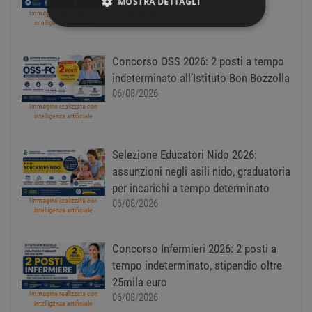
InPA
MOSTRA DETTAGLI
Immagine realizzata con
06/08/2026
intelligenza artificiale
STRETTAMENTE NECESSARI
Concorso OSS 2026: 2 posti a tempo
PERFORMANCE
indeterminato all’Istituto Bon Bozzolla
06/08/2026
TARGETING
Immagine realizzata con
intelligenza artificiale
FUNZIONALITÀ
Selezione Educatori Nido 2026:
NON CLASSIFICATI
assunzioni negli asili nido, graduatoria
per incarichi a tempo determinato
Immagine realizzata con
06/08/2026
intelligenza artificiale
Strettamente necessari
Performance
Concorso Infermieri 2026: 2 posti a
Targeting
Funzionalità
tempo indeterminato, stipendio oltre
Non classificati
25mila euro
I cookie strettamente necessari consentono le
Immagine realizzata con
06/08/2026
intelligenza artificiale
funzionalità principali del sito web come