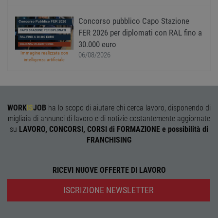
l'accesso dell'utente e la gestione dell'account. Il
sito web non può essere utilizzato correttamente
senza i cookie strettamente necessari.
Concorso pubblico Capo Stazione
FER 2026 per diplomati con RAL fino a
Nome
Provider
/
Dominio
Scadenza
Descr
30.000 euro
PHPSESSID
Sessione
Cooki
PHP.net
Immagine realizzata con
06/08/2026
gener
www.workisjob.com
intelligenza artificiale
applic
basate
lingu
PHP. S
di un
identi
gener
WORK
IS
JOB
ha lo scopo di aiutare chi cerca lavoro, disponendo di
utiliz
mante
migliaia di annunci di lavoro e di notizie costantemente aggiornate
variabi
su
LAVORO, CONCORSI, CORSI di FORMAZIONE e possibilità di
sessi
utente
FRANCHISING
Norm
è un 
gener
modo 
RICEVI NUOVE OFFERTE DI LAVORO
il mod
viene
utiliz
ISCRIZIONE NEWSLETTER
esser
specif
sito, 
buon 
è man