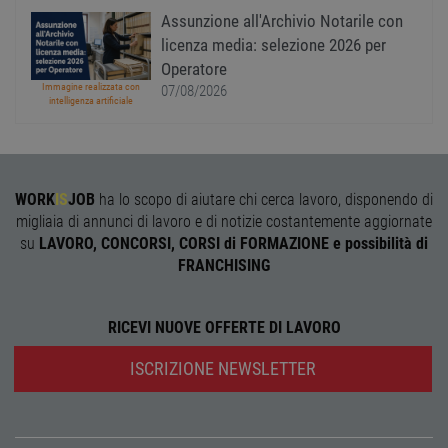
sito web non può essere utilizzato correttamente
Assunzione all'Archivio Notarile con
senza i cookie strettamente necessari.
licenza media: selezione 2026 per
Nome
Provider
/
Dominio
Scadenza
Descr
Operatore
PHPSESSID
Sessione
Cooki
PHP.net
Immagine realizzata con
07/08/2026
gener
www.workisjob.com
intelligenza artificiale
applic
basate
lingu
PHP. S
di un
identi
WORK
IS
JOB
ha lo scopo di aiutare chi cerca lavoro, disponendo di
gener
utiliz
migliaia di annunci di lavoro e di notizie costantemente aggiornate
mante
variabi
su
LAVORO, CONCORSI, CORSI di FORMAZIONE e possibilità di
sessi
FRANCHISING
utente
Norm
è un 
gener
modo 
RICEVI NUOVE OFFERTE DI LAVORO
il mod
viene
ISCRIZIONE NEWSLETTER
utiliz
esser
specif
sito, 
buon 
è man