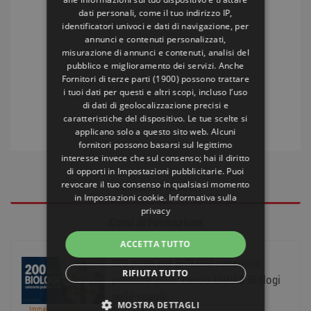
dati personali, come il tuo indirizzo IP,
identificatori univoci e dati di navigazione, per
annunci e contenuti personalizzati,
misurazione di annunci e contenuti, analisi del
pubblico e miglioramento dei servizi. Anche
Fornitori di terze parti (1900)
possono trattare
i tuoi dati per questi e altri scopi, incluso l’uso
di dati di geolocalizzazione precisi e
caratteristiche del dispositivo. Le tue scelte si
applicano solo a questo sito web. Alcuni
fornitori possono basarsi sul legittimo
interesse invece che sul consenso; hai il diritto
di opporti in
Impostazioni pubblicitarie
. Puoi
revocare il tuo consenso in qualsiasi momento
Concorsi Pubblici
in
Impostazioni cookie
.
Informativa sulla
privacy
Corsi di Formazione
ACCETTA TUTTO
200 posti per BIOLOGI concorso
RIFIUTA TUTTO
pubblico 2026: bando ENPAB Biologi
nelle scuole
MOSTRA DETTAGLI
Immagine realizzata con