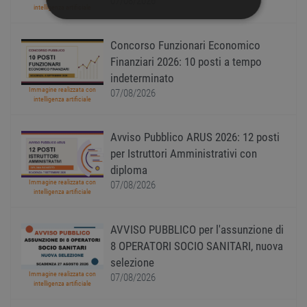
07/08/2026
intelligenza artificiale
STRETTAMENTE NECESSARI
Concorso Funzionari Economico
PERFORMANCE
Finanziari 2026: 10 posti a tempo
indeterminato
TARGETING
Immagine realizzata con
07/08/2026
intelligenza artificiale
FUNZIONALITÀ
Avviso Pubblico ARUS 2026: 12 posti
per Istruttori Amministrativi con
NON CLASSIFICATI
diploma
Immagine realizzata con
07/08/2026
intelligenza artificiale
Strettamente necessari
Performance
AVVISO PUBBLICO per l'assunzione di
Targeting
Funzionalità
8 OPERATORI SOCIO SANITARI, nuova
Non classificati
selezione
Immagine realizzata con
07/08/2026
I cookie strettamente necessari consentono le
intelligenza artificiale
funzionalità principali del sito web come
l'accesso dell'utente e la gestione dell'account. Il