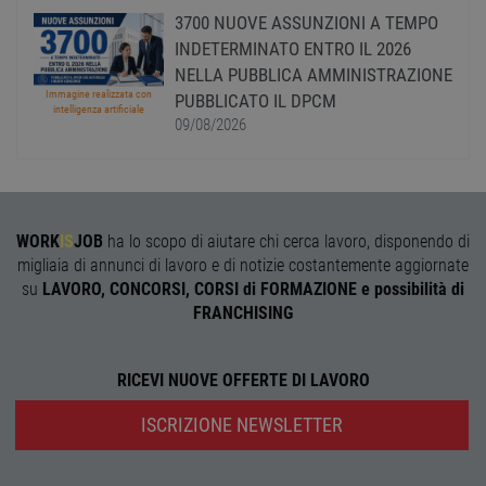
l'accesso dell'utente e la gestione dell'account. Il
3700 NUOVE ASSUNZIONI A TEMPO
sito web non può essere utilizzato correttamente
senza i cookie strettamente necessari.
INDETERMINATO ENTRO IL 2026
NELLA PUBBLICA AMMINISTRAZIONE
Nome
Provider
/
Dominio
Scadenza
Descr
Immagine realizzata con
PUBBLICATO IL DPCM
PHPSESSID
Sessione
Cooki
PHP.net
intelligenza artificiale
gener
www.workisjob.com
09/08/2026
applic
basate
lingu
PHP. S
di un
identi
gener
WORK
IS
JOB
ha lo scopo di aiutare chi cerca lavoro, disponendo di
utiliz
mante
migliaia di annunci di lavoro e di notizie costantemente aggiornate
variabi
su
LAVORO, CONCORSI, CORSI di FORMAZIONE e possibilità di
sessi
utente
FRANCHISING
Norm
è un 
gener
modo 
RICEVI NUOVE OFFERTE DI LAVORO
il mod
viene
utiliz
ISCRIZIONE NEWSLETTER
esser
specif
sito, 
buon 