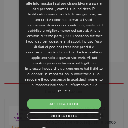
alle informazioni sul tuo dispositivo e trattare
dati personali, come il tuo indirizzo IP,
identificatori univoci e dati di navigazione, per
annunci e contenuti personalizzati,
misurazione di annunci e contenuti, analisi del
pubblico e miglioramento dei servizi. Anche
Fornitori di terze parti (1900)
possono trattare
i tuoi dati per questi e altri scopi, incluso l’uso
di dati di geolocalizzazione precisi e
caratteristiche del dispositivo. Le tue scelte si
applicano solo a questo sito web. Alcuni
fornitori possono basarsi sul legittimo
interesse invece che sul consenso; hai il diritto
di opporti in
Impostazioni pubblicitarie
. Puoi
Concorsi Pubblici
revocare il tuo consenso in qualsiasi momento
in
Impostazioni cookie
.
Informativa sulla
privacy
Corsi di Formazione
ACCETTA TUTTO
50 posti per OPERATORI SOCIO
SANITARI avviso pubblico ASL
RIFIUTA TUTTO
CASERTA riservato, requisiti e bando
Immagine realizzata con