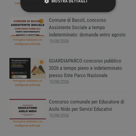
10/08/2026
MOSTRA DETTAGLI
intelligenza artificiale
STRETTAMENTE NECESSARI
Comune di Bacoli, concorso
Assistente Sociale a tempo
PERFORMANCE
indeterminato: domande entro agosto
Immagine realizzata con
10/08/2026
TARGETING
intelligenza artificiale
FUNZIONALITÀ
GUARDIAPARCO concorso pubblico
2026 a tempo pieno e indeterminato
NON CLASSIFICATI
presso Ente Parco Nazionale
Immagine realizzata con
10/08/2026
intelligenza artificiale
Strettamente necessari
Performance
Concorso comunale per Educatore di
Asilo Nido per Servizi Educativi
Targeting
Funzionalità
10/08/2026
Non classificati
Immagine realizzata con
intelligenza artificiale
I cookie strettamente necessari consentono le
funzionalità principali del sito web come