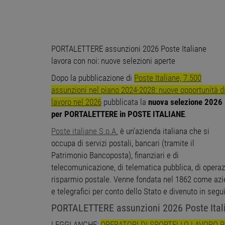
PORTALETTERE assunzioni 2026 Poste Italiane
lavora con noi: nuove selezioni aperte
Dopo la pubblicazione di
Poste Italiane, 7.500
assunzioni nel piano 2024-2028: nuove opportunità d
lavoro nel 2026
pubblicata la
nuova selezione 2026
per PORTALETTERE in POSTE ITALIANE
.
Poste italiane S.p.A.
è un’azienda italiana che si
occupa di servizi postali, bancari (tramite il
Patrimonio Bancoposta), finanziari e di
telecomunicazione, di telematica pubblica, di operaz
risparmio postale. Venne fondata nel 1862 come azie
e telegrafici per conto dello Stato e divenuto in seg
PORTALETTERE assunzioni 2026 Poste Italia
LEGGI ANCHE:
OPERATORI DI SPORTELLO LAVORO P