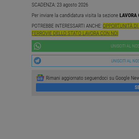
SCADENZA: 23 agosto 2026
NON CLASSIFICA
Per inviare la candidatura visita la sezione
LAVORA 
POTREBBE INTERESSARTI ANCHE:
OPPORTUNITÀ DI 
FERROVIE DELLO STATO LAVORA CON NOI
Stre
UNISCITI AL N
I cookie strettamente necessa
web non può essere utilizza
UNISCITI AL N
Nome
Pr
PHPSESSID
PH
ww
Rimani aggiornato seguendoci su Google Ne
S
CookieScriptConsent
Co
ww
receive-cookie-
.a
deprecation
__cf_bm
Cl
.o