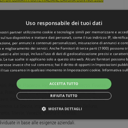
Uso responsabile dei tuoi dati
 nostri partner utilizziamo cookie e tecnologie simili per memorizzare e acced
sul tuo dispositivo e trattare dati personali, come il tuo indirizzo IP, identifica
nima 70/100 o diploma di laurea, anche triennale, con
gazione, per annunci e contenuti personalizzati, misurazione di annunci e conte
o e miglioramento dei servizi. Anche
Fornitori di terze parti (1900)
possono tra
uesti e altri scopi, incluso l’uso di dati di geolocalizzazione precisi e caratter
ida dei mezzi aziendali
o. Le tue scelte si applicano solo a questo sito web. Alcuni fornitori possono 
 in possesso del patentino del bilinguismo.
teresse invece che sul consenso; hai il diritto di opporti in
Impostazioni pubbli
 il tuo consenso in qualsiasi momento in
Impostazioni cookie
.
Informativa sul
ACCETTA TUTTO
ini, Parma, Piacenza, Reggio nell’Emilia, Arezzo, Firenze,
isa, Prato, Siena, Bergamo, Brescia, Como, Cremona,
RIFIUTA TUTTO
via, Sondrio, Varese, Aosta, Asti, Cuneo, Novara, Torino,
Genova, La Spezia, Imperia, Savona, Bolzano, Belluno,
MOSTRA DETTAGLI
rento, Trieste, Venezia, Verona e Vicenza.
NECESSARI
PERFORMANCE
TARGETING
FUNZ
viduate in base alle esigenze aziendali.