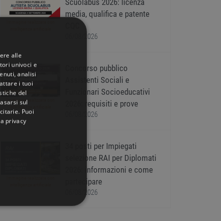
Scuolabus 2026: licenza
media, qualifica e patente
Immagine realizzata con
CQC
intelligenza artificiale
06/08/2026
ere alle
tori univoci e
Concorso pubblico
nuti, analisi
Assistenti Sociali e
ttare i tuoi
Funzionari Socioeducativi
istiche del
Immagine realizzata con
basarsi sul
2026: requisiti e prove
intelligenza artificiale
citarie
. Puoi
06/08/2026
la privacy
34 posti per Impiegati
selezione RAI per Diplomati
2026: informazioni e come
Immagine realizzata con
partecipare
intelligenza artificiale
06/08/2026
IONALITÀ