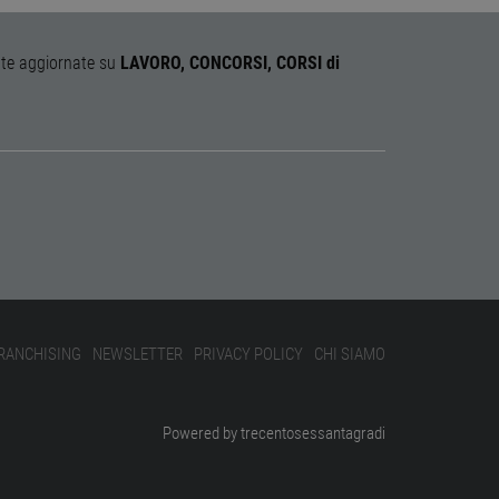
ente aggiornate su
LAVORO, CONCORSI, CORSI di
scrizione
shers di Google. Il suo
e per migliorare
e lo stato della sessione.
s, che è un aggiornamento
o da Google. Questo cookie
 piattaforma AppNexus -
umero generato in modo
izzo IP, visualizzazioni di
ta di pagina in un sito e
r i rapporti di analisi dei
identificatore utente
RANCHISING
NEWSLETTER
PRIVACY POLICY
CHI SIAMO
rati. Si ritiene ampiamente
entendo il monitoraggio
gio dei prodotti che gli
Powered by trecentosessantagradi
gio dei prodotti che gli