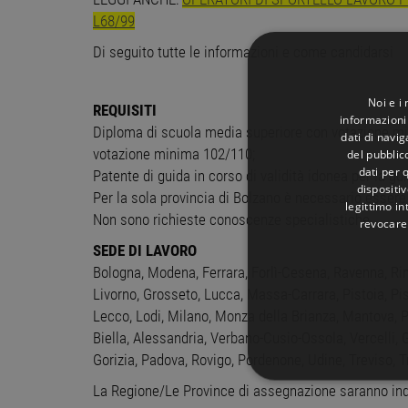
L68/99
Di seguito tutte le informazioni e come candidarsi
Noi e i
REQUISITI
informazioni 
Diploma di scuola media superiore con votazione mi
dati di navi
votazione minima 102/110;
del pubblic
dati per q
Patente di guida in corso di validità idonea per la gu
dispositiv
Per la sola provincia di Bolzano è necessario essere
legittimo in
Non sono richieste conoscenze specialistiche.
revocare
SEDE DI LAVORO
Bologna, Modena, Ferrara, Forlì-Cesena, Ravenna, Rim
Livorno, Grosseto, Lucca, Massa-Carrara, Pistoia, P
Lecco, Lodi, Milano, Monza della Brianza, Mantova, Pa
Biella, Alessandria, Verbano-Cusio-Ossola, Vercelli, 
Gorizia, Padova, Rovigo, Pordenone, Udine, Treviso, T
STRETTAMENTE 
La Regione/Le Province di assegnazione saranno indi