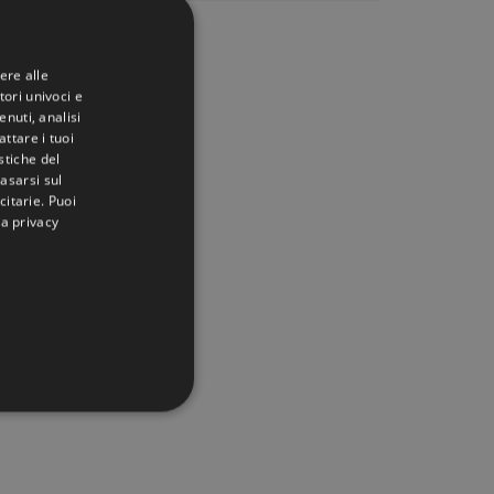
ere alle
tori univoci e
nuti, analisi
ttare i tuoi
istiche del
basarsi sul
citarie
. Puoi
la privacy
IONALITÀ