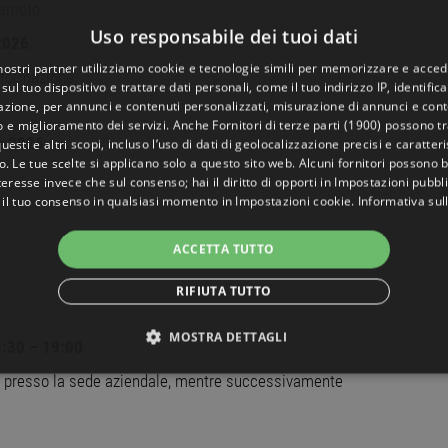
remoto;
Uso responsabile dei tuoi dati
 2026
.
 nostri partner utilizziamo cookie e tecnologie simili per memorizzare e acced
i formazione.
sul tuo dispositivo e trattare dati personali, come il tuo indirizzo IP, identifica
gazione, per annunci e contenuti personalizzati, misurazione di annunci e conte
o e miglioramento dei servizi. Anche
Fornitori di terze parti (1900)
possono tra
re 2026
.
uesti e altri scopi, incluso l’uso di dati di geolocalizzazione precisi e caratter
o. Le tue scelte si applicano solo a questo sito web. Alcuni fornitori possono 
teresse invece che sul consenso; hai il diritto di opporti in
Impostazioni pubbli
 il tuo consenso in qualsiasi momento in
Impostazioni cookie
.
Informativa sul
ACCETTA TUTTO
RIFIUTA TUTTO
MOSTRA DETTAGLI
:30 – 19:00
.
za presso la sede aziendale, mentre successivamente
NECESSARI
PERFORMANCE
TARGETING
FUNZ
TI