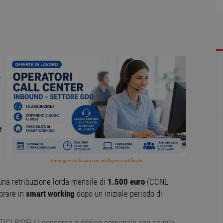
e
r
Immagine realizzata con intelligenza artificiale
 una retribuzione lorda mensile di
1.500 euro
(CCNL
vorare in
smart working
dopo un iniziale periodo di
CI BIDELLI concorso pubblico comunale con scuola