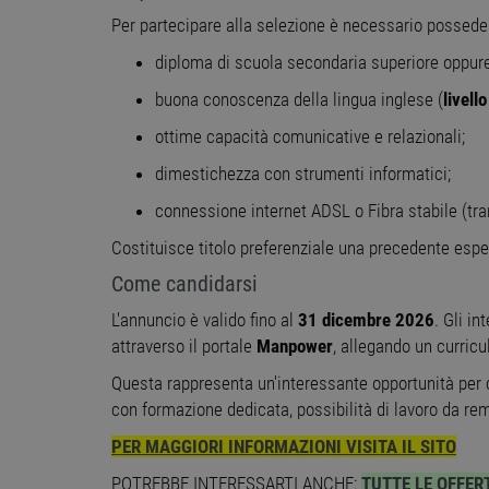
Per partecipare alla selezione è necessario possede
diploma di scuola secondaria superiore oppure
Stre
buona conoscenza della lingua inglese (
livell
I cookie strettamente necessa
ottime capacità comunicative e relazionali;
web non può essere utilizza
dimestichezza con strumenti informatici;
Nome
Pr
PHPSESSID
PH
connessione internet ADSL o Fibra stabile (tra
ww
Costituisce titolo preferenziale una precedente esperi
Come candidarsi
CookieScriptConsent
Co
ww
L'annuncio è valido fino al
31 dicembre 2026
. Gli i
attraverso il portale
Manpower
, allegando un curric
receive-cookie-
.a
deprecation
Questa rappresenta un'interessante opportunità per ch
con formazione dedicata, possibilità di lavoro da rem
__cf_bm
Cl
.o
PER MAGGIORI INFORMAZIONI VISITA IL SITO
POTREBBE INTERESSARTI ANCHE:
TUTTE LE OFFER