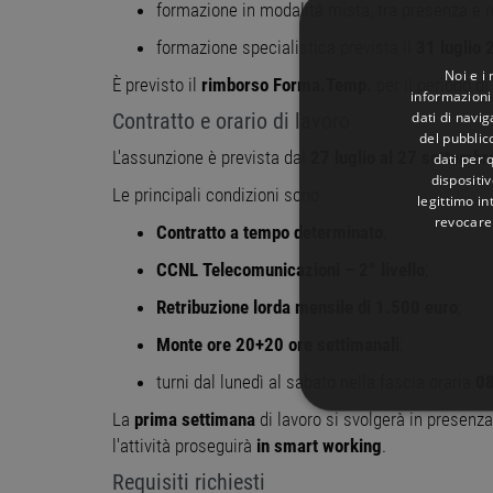
formazione in modalità mista, tra presenza e 
formazione specialistica prevista il
31 luglio
Noi e i
È previsto il
rimborso Forma.Temp.
per il periodo d
informazioni 
dati di navi
Contratto e orario di lavoro
del pubblic
L'assunzione è prevista dal
27 luglio al 27 settemb
dati per q
dispositiv
Le principali condizioni sono:
legittimo in
revocare
Contratto a tempo determinato
;
CCNL Telecomunicazioni – 2° livello
;
Retribuzione lorda mensile di 1.500 euro
;
Monte ore 20+20 ore settimanali
;
turni dal lunedì al sabato nella fascia oraria
08
La
prima settimana
di lavoro si svolgerà in presen
STRETTAMENTE 
l'attività proseguirà
in smart working
.
NON CLASSIFICA
Requisiti richiesti