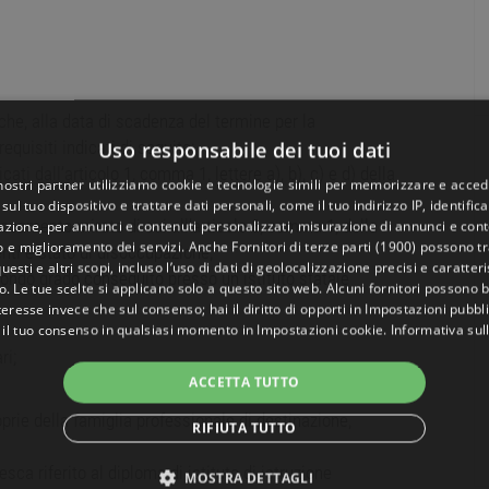
che, alla data di scadenza del termine per la
Uso responsabile dei tuoi dati
quisiti indicati di seguito:
ati dall’articolo 1, comma 1, lettere a), b), c) e d) della
 nostri partner utilizziamo cookie e tecnologie simili per memorizzare e acced
sul tuo dispositivo e trattare dati personali, come il tuo indirizzo IP, identifica
ollocamento mirato di cui all’articolo 8, comma 1, della
gazione, per annunci e contenuti personalizzati, misurazione di annunci e conte
o e miglioramento dei servizi. Anche
Fornitori di terze parti (1900)
possono tra
nti e stato di disoccupazione;
uesti e altri scopi, incluso l’uso di dati di geolocalizzazione precisi e caratter
ondo grado conseguito presso un istituto statale
o. Le tue scelte si applicano solo a questo sito web. Alcuni fornitori possono 
teresse invece che sul consenso; hai il diritto di opporti in
Impostazioni pubbli
 il tuo consenso in qualsiasi momento in
Impostazioni cookie
.
Informativa sul
ri;
ACCETTA TUTTO
oprie della famiglia professionale di destinazione,
RIFIUTA TUTTO
sca riferito al diploma di istituto di istruzione
MOSTRA DETTAGLI