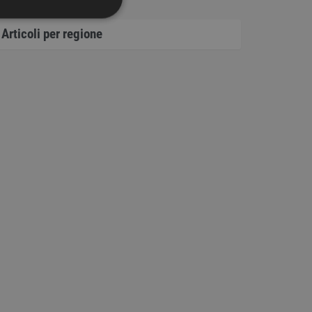
IONALITÀ
Articoli per regione
icati
ione dell'account. Il sito
 PHP. Si tratta di un
iabili di sessione utente.
 il modo in cui viene
uon esempio è mantenere
ipt.com per ricordare le
essario che il banner dei
e del sito web la
endo la conformità e