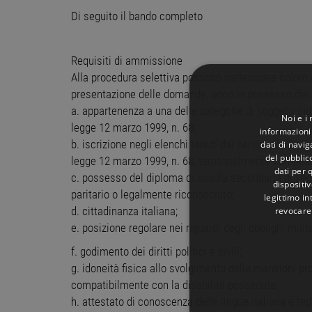
Di seguito il bando completo
Requisiti di ammissione
Alla procedura selettiva possono partecipare coloro 
presentazione delle domande, sono in possesso dei re
a. appartenenza a una delle categorie di soggetti indic
Noi e i
legge 12 marzo 1999, n. 68;
informazioni 
b. iscrizione negli elenchi tenuti dai servizi per il c
dati di navi
del pubblic
legge 12 marzo 1999, n. 68, territorialmente compete
dati per q
c. possesso del diploma di scuola secondaria di sec
dispositiv
paritario o legalmente riconosciuto;
legittimo in
revocare
d. cittadinanza italiana;
e. posizione regolare nei riguardi degli obblighi milita
f. godimento dei diritti politici e civili;
g. idoneità fisica allo svolgimento delle mansioni pr
compatibilmente con la disabilità posseduta;
h. attestato di conoscenza delle lingue italiana e tede