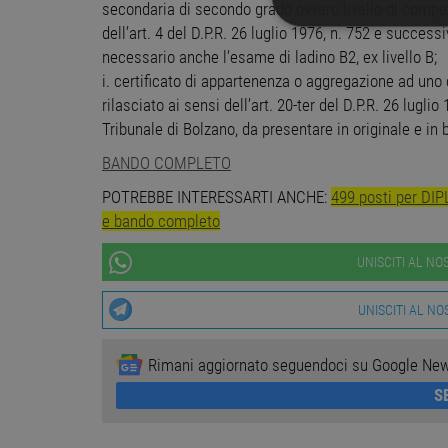
secondaria di secondo grado ovvero livello di compete
dell’art. 4 del D.P.R. 26 luglio 1976, n. 752 e success
STRETTAMENTE 
necessario anche l’esame di ladino B2, ex livello B;
i. certificato di appartenenza o aggregazione ad uno d
NON CLASSIFICA
rilasciato ai sensi dell’art. 20-ter del D.P.R. 26 lugl
Tribunale di Bolzano, da presentare in originale e in 
BANDO COMPLETO
Stre
POTREBBE INTERESSARTI ANCHE:
499 posti per DI
I cookie strettamente necessa
e bando completo
web non può essere utilizza
Nome
Pr
UNISCITI AL N
PHPSESSID
PH
ww
UNISCITI AL N
Rimani aggiornato seguendoci su Google Ne
CookieScriptConsent
Co
ww
S
receive-cookie-
.a
deprecation