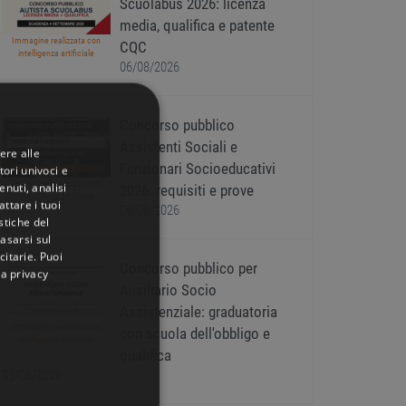
Scuolabus 2026: licenza
media, qualifica e patente
Immagine realizzata con
CQC
intelligenza artificiale
06/08/2026
Concorso pubblico
Assistenti Sociali e
ere alle
Funzionari Socioeducativi
tori univoci e
Immagine realizzata con
nuti, analisi
2026: requisiti e prove
intelligenza artificiale
ttare i tuoi
06/08/2026
istiche del
basarsi sul
citarie
. Puoi
Concorso pubblico per
la privacy
Ausiliario Socio
Assistenziale: graduatoria
Immagine realizzata con
con scuola dell'obbligo e
intelligenza artificiale
qualifica
05/08/2026