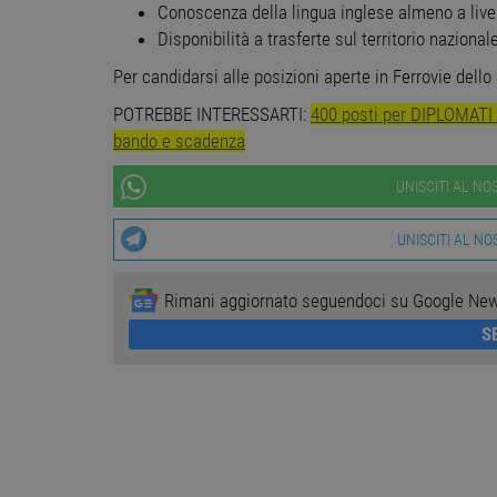
.o
Conoscenza della lingua inglese almeno a live
Disponibilità a trasferte sul territorio nazional
Per candidarsi alle posizioni aperte in Ferrovie dello 
Google Privacy Poli
Nome
Prov
POTREBBE INTERESSARTI:
400 posti per DIPLOMATI
Nome
Provider
Provide
/
Provid
Nome
Nome
n_one
.neu
bando e scadenza
Dominio
Domin
__gads
Google 
workisj
_ga_DSL2JL51PR
FCNEC
.workisjob.com
.worki
UNISCITI AL N
__gpi
.workis
_ga
Google
uuid2
Xandr In
.worki
UNISCITI AL N
.adnxs.
Rimani aggiornato seguendoci su Google Ne
receive-
.doublec
cookie-
deprecation
S
MUID
Microso
Corpora
.bing.c
CMID
Casale 
.casale
CMPRO
Casale 