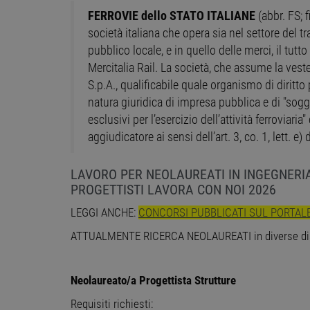
FERROVIE dello STATO ITALIANE
(abbr. FS; 
società italiana che opera sia nel settore del tr
pubblico locale, e in quello delle merci, il tutt
Mercitalia Rail. La società, che assume la vest
S.p.A., qualificabile quale organismo di diritt
natura giuridica di impresa pubblica e di "sogget
esclusivi per l’esercizio dell’attività ferroviari
aggiudicatore ai sensi dell’art. 3, co. 1, lett. e)
LAVORO PER NEOLAUREATI IN INGEGNERI
PROGETTISTI LAVORA CON NOI 2026
LEGGI ANCHE:
CONCORSI PUBBLICATI SUL PORTALE 
ATTUALMENTE RICERCA NEOLAUREATI in diverse discip
Neolaureato/a Progettista Strutture
Requisiti richiesti: