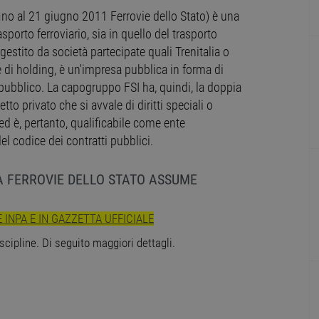
fino al 21 giugno 2011 Ferrovie dello Stato) è una
asporto ferroviario, sia in quello del trasporto
o gestito da società partecipate quali Trenitalia o
e di holding, è un'impresa pubblica in forma di
o pubblico. La capogruppo FSI ha, quindi, la doppia
to privato che si avvale di diritti speciali o
a" ed è, pertanto, qualificabile come ente
 del codice dei contratti pubblici.
A FERROVIE DELLO STATO ASSUME
INPA E IN GAZZETTA UFFICIALE
line. Di seguito maggiori dettagli.