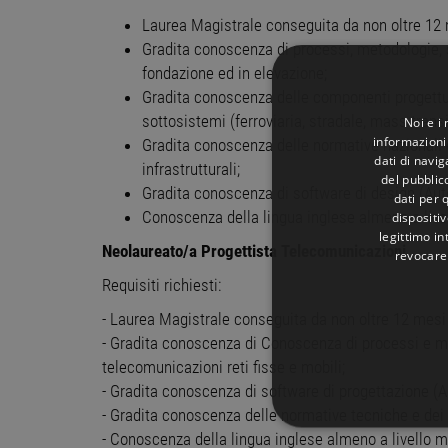
Laurea Magistrale conseguita da non oltre 12 me
Gradita conoscenza di processi, metodologie, s
fondazione ed in elevazione;
Gradita conoscenza delle componenti progettual
sottosistemi (ferroviaria, stradale, mass transit
Noi e i
informazioni 
Gradita conoscenza delle normative nazionali e
dati di navi
infrastrutturali;
del pubblic
Gradita conoscenza di software di design (Aut
dati per q
Conoscenza della lingua inglese almeno a livel
dispositiv
legittimo in
Neolaureato/a Progettista Telecomunicazioni
revocare
Requisiti richiesti:
- Laurea Magistrale conseguita da non oltre 12 mesi 
- Gradita conoscenza di Conoscenza di processi e me
telecomunicazioni reti fisse e mobili;
- Gradita conoscenza di software di progettazione (
- Gradita conoscenza delle normative tecniche e dei r
STRETTAMENTE 
- Conoscenza della lingua inglese almeno a livello m