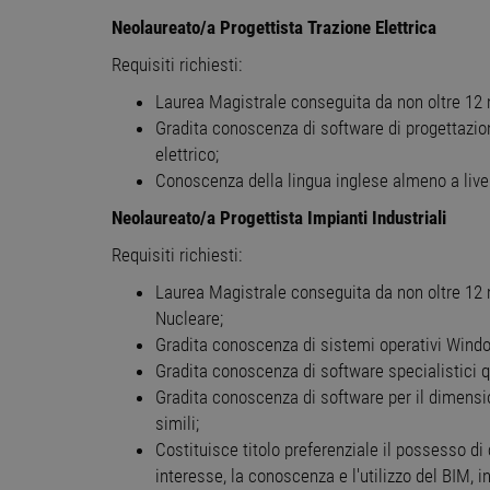
Neolaureato/a Progettista Trazione Elettrica
NON CLASSIFICA
Requisiti richiesti:
Laurea Magistrale conseguita da non oltre 12 me
Gradita conoscenza di software di progettazi
Stre
elettrico;
Conoscenza della lingua inglese almeno a live
I cookie strettamente necessa
web non può essere utilizza
Neolaureato/a Progettista Impianti Industriali
Nome
Pr
Requisiti richiesti:
PHPSESSID
PH
ww
Laurea Magistrale conseguita da non oltre 12 
Nucleare;
Gradita conoscenza di sistemi operativi Windo
CookieScriptConsent
Co
Gradita conoscenza di software specialistici q
ww
Gradita conoscenza di software per il dimens
receive-cookie-
.a
simili;
deprecation
Costituisce titolo preferenziale il possesso di 
interesse, la conoscenza e l'utilizzo del BIM, in
__cf_bm
Cl