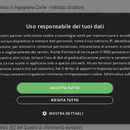
si in Ingegneria Civile - indirizzo strutture;
trumenti e standard di progettazione di strutture di
Uso responsabile dei tuoi dati
i di un'opera infrastrutturale e dei sistemi e
, aereoporti, ecc.);
 nostri partner utilizziamo cookie e tecnologie simili per memorizzare e acced
sul tuo dispositivo e trattare dati personali, come il tuo indirizzo IP, identifica
d internazionali legate alla realizzazione di opere
gazione, per annunci e contenuti personalizzati, misurazione di annunci e conte
o e miglioramento dei servizi. Anche
Fornitori di terze parti (1900)
possono tra
oCAD/Revit/Civil Design, SAP 2000);
uesti e altri scopi, incluso l’uso di dati di geolocalizzazione precisi e caratter
lo medio (B2 del Quadro di riferimento europeo);
o. Le tue scelte si applicano solo a questo sito web. Alcuni fornitori possono 
teresse invece che sul consenso; hai il diritto di opporti in
Impostazioni pubbli
 il tuo consenso in qualsiasi momento in
Impostazioni cookie
.
Informativa sul
ACCETTA TUTTO
in ingegneria delle Telecomunicazioni o Elettronica
todologie di Progettazione di sistemi di
RIFIUTA TUTTO
AutoCAD, Revit e software per ambiente BIM);
MOSTRA DETTAGLI
equisiti di progetto.
NECESSARI
PERFORMANCE
TARGETING
FUNZ
edio (B2 del Quadro di riferimento europeo).