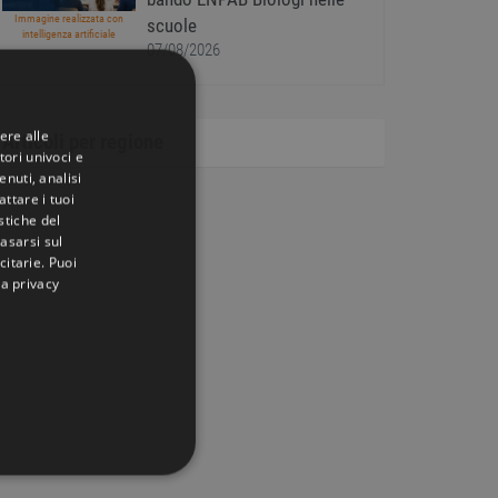
Immagine realizzata con
scuole
intelligenza artificiale
07/08/2026
ere alle
Articoli per regione
tori univoci e
nuti, analisi
ttare i tuoi
istiche del
basarsi sul
citarie
. Puoi
la privacy
IONALITÀ