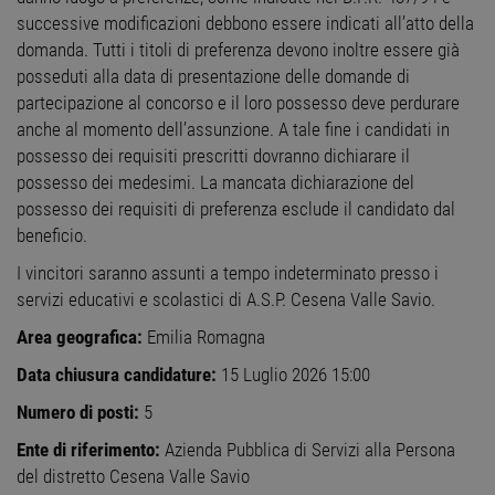
successive modificazioni debbono essere indicati all’atto della
FUNZIONALITÀ
domanda. Tutti i titoli di preferenza devono inoltre essere già
posseduti alla data di presentazione delle domande di
NON CLASSIFICATI
partecipazione al concorso e il loro possesso deve perdurare
anche al momento dell’assunzione. A tale fine i candidati in
possesso dei requisiti prescritti dovranno dichiarare il
Strettamente necessari
Performance
possesso dei medesimi. La mancata dichiarazione del
possesso dei requisiti di preferenza esclude il candidato dal
Targeting
Funzionalità
beneficio.
Non classificati
I vincitori saranno assunti a tempo indeterminato presso i
I cookie strettamente necessari consentono le
servizi educativi e scolastici di A.S.P. Cesena Valle Savio.
funzionalità principali del sito web come
l'accesso dell'utente e la gestione dell'account. Il
Area geografica:
Emilia Romagna
sito web non può essere utilizzato correttamente
senza i cookie strettamente necessari.
Data chiusura candidature:
15 Luglio 2026 15:00
Nome
Provider
/
Dominio
Scadenza
Descr
Numero di posti:
5
PHPSESSID
Sessione
Cooki
PHP.net
gener
www.workisjob.com
Ente di riferimento:
Azienda Pubblica di Servizi alla Persona
applic
basate
del distretto Cesena Valle Savio
lingu