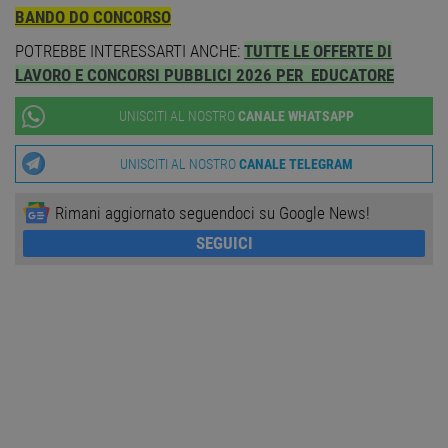
PHP. S
di un
BANDO DO CONCORSO
identi
gener
POTREBBE INTERESSARTI ANCHE:
TUTTE LE OFFERTE DI
utiliz
mante
LAVORO E CONCORSI PUBBLICI 2026 PER EDUCATORE
variabi
sessi
utente
UNISCITI AL NOSTRO
CANALE WHATSAPP
Norm
è un 
gener
UNISCITI AL NOSTRO
CANALE TELEGRAM
modo 
il mod
viene
Rimani aggiornato seguendoci su Google News!
utiliz
esser
specif
SEGUICI
sito, 
buon 
è man
uno st
acces
utente
pagin
CookieScriptConsent
1 anno
Quest
CookieScript
viene
www.workisjob.com
utiliz
serviz
Cooki
Script