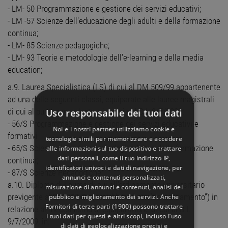
- LM- 50 Programmazione e gestione dei servizi educativi;
- LM -57 Scienze dell’educazione degli adulti e della formazione
continua;
- LM- 85 Scienze pedagogiche;
- LM- 93 Teorie e metodologie dell’e-learning e della media
education;
a.9. Laurea Specialistica (LS) di cui al DM 509/99 appartenente
ad una delle seguenti classi, equiparate alle lauree magistrali
di cui al punto precedente, ai sensi del D.I. 9/7/2009:
Uso responsabile dei tuoi dati
- 56/S Programmazione e gestione dei servizi educativi e
Noi e i nostri partner utilizziamo cookie e
formativi
tecnologie simili per memorizzare e accedere
- 65/S Scienze dell’educazione degli adulti e della formazione
alle informazioni sul tuo dispositivo e trattare
dati personali, come il tuo indirizzo IP,
continua;
identificatori univoci e dati di navigazione, per
- 87/S Scienze Pedagogiche;
annunci e contenuti personalizzati,
a.10. Diploma di Laurea di cui all’ordinamento universitario
misurazione di annunci e contenuti, analisi del
previgente al DM 509/99 (cosiddetto “vecchio ordinamento”) in
pubblico e miglioramento dei servizi. Anche
Fornitori di terze parti (1900)
possono trattare
relazione al meccanismo di equiparazione di cui al D.I.
i tuoi dati per questi e altri scopi, incluso l’uso
9/7/2009, in:
di dati di geolocalizzazione precisi e