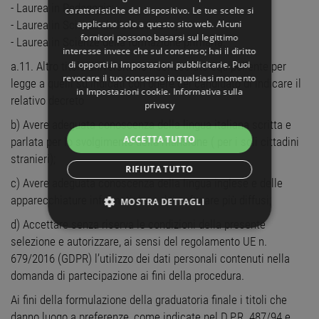
- Laurea in Pedagogia;
caratteristiche del dispositivo. Le tue scelte si
applicano solo a questo sito web. Alcuni
- Laurea in Scienze dell’educazione;
fornitori possono basarsi sul legittimo
- Laurea in Scienze della formazione primaria;
interesse invece che sul consenso; hai il diritto
di opporti in
Impostazioni pubblicitarie
. Puoi
a.11. Altro titolo universitario riconosciuto equipollente per
revocare il tuo consenso in qualsiasi momento
legge a quelli su indicati con onere del candidato di indicare il
in
Impostazioni cookie
.
Informativa sulla
relativo decreto
privacy
b) Avere adeguata conoscenza della lingua italiana scritta e
ACCETTA TUTTO
parlata per lo svolgimento della mansione ( per i soli cittadini
stranieri);
RIFIUTA TUTTO
c) Avere adeguata conoscenza della lingua inglese e delle
apparecchiature informatiche e dei software più diffusi;
MOSTRA DETTAGLI
d) Accettare senza riserva le condizioni della presente
STRETTAMENTE NECESSARI
selezione e autorizzare, ai sensi del regolamento UE n.
679/2016 (GDPR) l’utilizzo dei dati personali contenuti nella
PERFORMANCE
domanda di partecipazione ai fini della procedura.
Ai fini della formulazione della graduatoria finale i titoli che
TARGETING
danno luogo a preferenze, come indicate nel D.P.R. 487/94 e