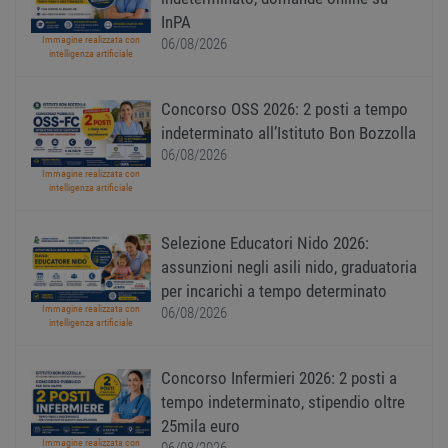
__cf_bm
29
Quest
Cloudflare Inc.
minuti
viene
.onesignal.com
InPA
58
utiliz
Immagine realizzata con
06/08/2026
secondi
distin
intelligenza artificiale
umani
Ciò è
vanta
per il 
Concorso OSS 2026: 2 posti a tempo
Web, a
effett
indeterminato all’Istituto Bon Bozzolla
rappor
06/08/2026
sull'ut
propri
Immagine realizzata con
Web.
intelligenza artificiale
Selezione Educatori Nido 2026:
assunzioni negli asili nido, graduatoria
Nome
Provider
/
Dominio
Scadenza
Descrizione
per incarichi a tempo determinato
Provider
/
Nome
Scadenza
Descrizione
n_one
.neural33.cdnwebcloud.com
1 anno
Dominio
Provider
/
Immagine realizzata con
06/08/2026
Nome
Scadenza
Descrizione
intelligenza artificiale
Dominio
FCNEC
.workisjob.com
1 anno
Questo
Nome
Provider
/
Dominio
Scadenza
Descrizion
cookie viene
_ga_DSL2JL51PR
.workisjob.com
1 anno 1
Questo cookie
utilizzato per
mese
viene utilizzato
__gads
1 anno
Questo coo
Google LLC
Concorso Infermieri 2026: 2 posti a
memorizzare
da Google
associato a
workisjob.com
le preferenze
Analytics per
servizio
tempo indeterminato, stipendio oltre
dell'utente e
mantenere lo
DoubleClic
per
25mila euro
stato della
Publishers 
migliorare
sessione.
Google. Il 
Immagine realizzata con
06/08/2026