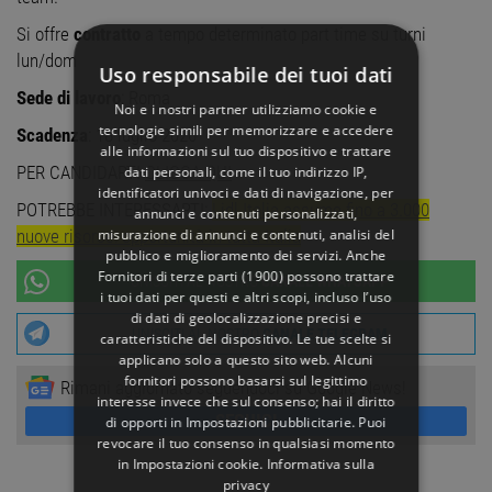
Si offre
contratto
a tempo determinato part time su turni
lun/dom
Uso responsabile dei tuoi dati
Sede di lavoro
: Roma
Noi e i nostri partner utilizziamo cookie e
tecnologie simili per memorizzare e accedere
Scadenza
: 18 luglio 2026
alle informazioni sul tuo dispositivo e trattare
PER CANDIDARTI
CLICCA QUI
dati personali, come il tuo indirizzo IP,
identificatori univoci e dati di navigazione, per
POTREBBE INTERESSARTI:
Lidl Italia assume fino a 3.000
annunci e contenuti personalizzati,
misurazione di annunci e contenuti, analisi del
nuove risorse: opportunità in tutta Italia
pubblico e miglioramento dei servizi. Anche
Fornitori di terze parti (1900)
possono trattare
UNISCITI AL NOSTRO
CANALE WHATSAPP
i tuoi dati per questi e altri scopi, incluso l’uso
di dati di geolocalizzazione precisi e
UNISCITI AL NOSTRO
CANALE TELEGRAM
caratteristiche del dispositivo. Le tue scelte si
applicano solo a questo sito web. Alcuni
fornitori possono basarsi sul legittimo
Rimani aggiornato seguendoci su Google News!
interesse invece che sul consenso; hai il diritto
SEGUICI
di opporti in
Impostazioni pubblicitarie
. Puoi
revocare il tuo consenso in qualsiasi momento
in
Impostazioni cookie
.
Informativa sulla
privacy