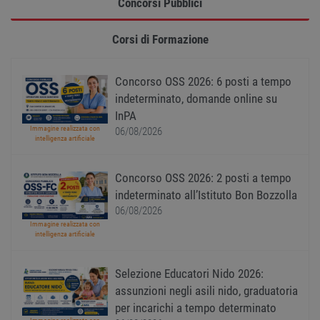
Concorsi Pubblici
Strettamente necessari
Performance
Targeting
Funzionalità
Corsi di Formazione
Non classificati
I cookie strettamente necessari consentono le
Concorso OSS 2026: 6 posti a tempo
funzionalità principali del sito web come
l'accesso dell'utente e la gestione dell'account. Il
indeterminato, domande online su
sito web non può essere utilizzato correttamente
InPA
senza i cookie strettamente necessari.
Immagine realizzata con
06/08/2026
intelligenza artificiale
Nome
Provider
/
Dominio
Scadenza
Descr
PHPSESSID
Sessione
Cooki
PHP.net
gener
www.workisjob.com
Concorso OSS 2026: 2 posti a tempo
applic
basate
indeterminato all’Istituto Bon Bozzolla
lingu
06/08/2026
PHP. S
di un
Immagine realizzata con
identi
intelligenza artificiale
gener
utiliz
mante
variabi
Selezione Educatori Nido 2026:
sessi
assunzioni negli asili nido, graduatoria
utente
Norm
per incarichi a tempo determinato
è un 