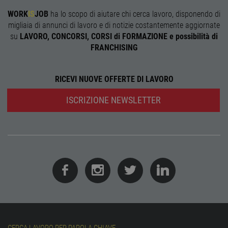
corre
WORK
IS
JOB
ha lo scopo di aiutare chi cerca lavoro, disponendo di
receive-cookie-
.adnxs.com
1 anno 1
Quest
deprecation
mese
viene
migliaia di annunci di lavoro e di notizie costantemente aggiornate
utiliz
su
LAVORO, CONCORSI, CORSI di FORMAZIONE e possibilità di
segnal
titola
FRANCHISING
sito w
depre
dei c
ricevu
RICEVI NUOVE OFFERTE DI LAVORO
sistem
garan
confo
ISCRIZIONE NEWSLETTER
l'adat
agli s
web i
evolu
alla n
sulla 
__cf_bm
29
Quest
Cloudflare Inc.
minuti
viene
.onesignal.com
58
utiliz
secondi
distin
umani
Ciò è
vanta
per il 
Web, a
effett
rappor
CERCA LAVORO PER PAROLA CHIAVE