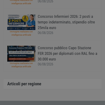
gener
Immagine realizzata con
06/08/2026
modo 
intelligenza artificiale
il mod
viene
utiliz
Concorso Infermieri 2026: 2 posti a
esser
specif
tempo indeterminato, stipendio oltre
sito, 
buon 
25mila euro
è man
Immagine realizzata con
06/08/2026
uno st
intelligenza artificiale
acces
utente
pagin
Concorso pubblico Capo Stazione
CookieScriptConsent
1 anno
Quest
CookieScript
viene
FER 2026 per diplomati con RAL fino a
www.workisjob.com
utiliz
30.000 euro
serviz
Cooki
Immagine realizzata con
06/08/2026
Script
intelligenza artificiale
ricord
prefer
Google Privacy Policy
conse
cooki
visitat
Articoli per regione
neces
il ban
cookie
Cooki
Scrip
funzi