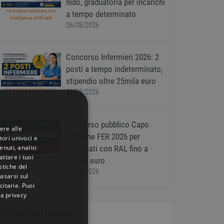
nido, graduatoria per incarichi
Immagine realizzata con
a tempo determinato
intelligenza artificiale
06/08/2026
Concorso Infermieri 2026: 2
posti a tempo indeterminato,
stipendio oltre 25mila euro
Immagine realizzata con
06/08/2026
intelligenza artificiale
Concorso pubblico Capo
ere alle
Stazione FER 2026 per
tori univoci e
nuti, analisi
diplomati con RAL fino a
ttare i tuoi
Immagine realizzata con
30.000 euro
intelligenza artificiale
istiche del
06/08/2026
basarsi sul
citarie
. Puoi
la privacy
Articoli per regione