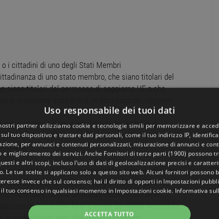
 o i cittadini di uno degli Stati Membri
cittadinanza di uno stato membro, che siano titolari del
 che siano titolari del permesso di soggiorno UE o che
stato di protezione sussidiaria, in possesso dei seguenti
Uso responsabile dei tuoi dati
i non cittadini italiani e non titolari dello status di
 nostri partner utilizziamo cookie e tecnologie simili per memorizzare e acced
sul tuo dispositivo e trattare dati personali, come il tuo indirizzo IP, identifica
ritti civili e politici è riferito al Paese di cittadinanza.);
gazione, per annunci e contenuti personalizzati, misurazione di annunci e conte
i di età;
o e miglioramento dei servizi. Anche
Fornitori di terze parti (1900)
possono tra
uesti e altri scopi, incluso l’uso di dati di geolocalizzazione precisi e caratter
iego presso una pubblica amministrazione per persistente
o. Le tue scelte si applicano solo a questo sito web. Alcuni fornitori possono 
teresse invece che sul consenso; hai il diritto di opporti in
Impostazioni pubbli
e, o licenziati per le medesime ragioni ovvero per motivi
 il tuo consenso in qualsiasi momento in
Impostazioni cookie
.
Informativa sul
 o contrattuale, ovvero dichiarati decaduti per aver
zione di documenti falsi o viziati da nullità insanabile;
ACCETTA TUTTO
in giudicato per reati che costituiscono un