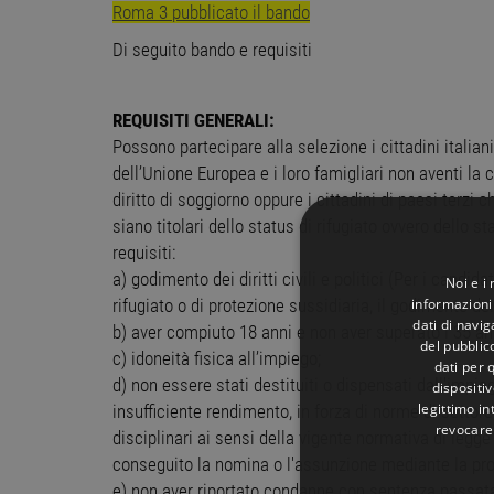
Roma 3 pubblicato il bando
Di seguito bando e requisiti
REQUISITI GENERALI:
Possono partecipare alla selezione i cittadini italiani
dell’Unione Europea e i loro famigliari non aventi la 
diritto di soggiorno oppure i cittadini di paesi terzi
siano titolari dello status di rifugiato ovvero dello 
requisiti:
a) godimento dei diritti civili e politici (Per i candidat
Noi e i
informazioni 
rifugiato o di protezione sussidiaria, il godimento dei di
dati di navi
b) aver compiuto 18 anni e non aver superato i 35 ann
del pubblic
c) idoneità fisica all’impiego;
dati per q
d) non essere stati destituiti o dispensati dall'imp
dispositiv
legittimo in
insufficiente rendimento, in forza di norme di settor
revocare
disciplinari ai sensi della vigente normativa di legge
conseguito la nomina o l'assunzione mediante la produ
e) non aver riportato condanne con sentenza passata 