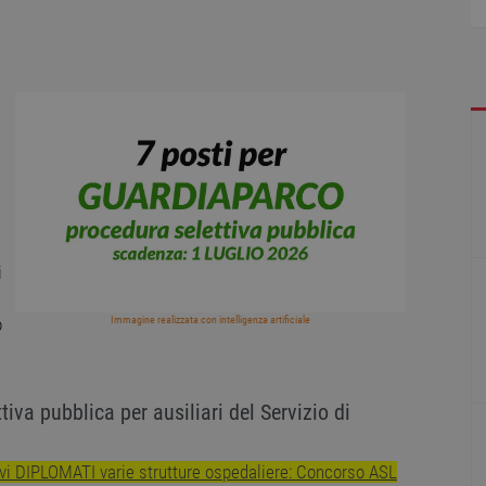
i
Immagine realizzata con intelligenza artificiale
o
va pubblica per ausiliari del Servizio di
ivi DIPLOMATI varie strutture ospedaliere: Concorso ASL