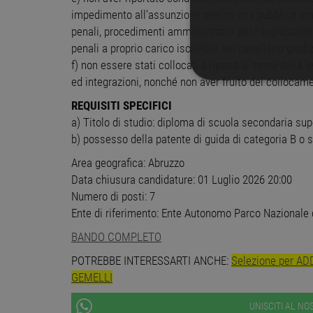
impedimento all'assunzione presso una pubblica am
penali, procedimenti amministrativi per l'applicazio
penali a proprio carico iscrivibili nel casellario giu
f) non essere stati collocati a riposo ai sensi dell
ed integrazioni, nonché non aver fruito del collocame
STRETTAMENTE 
REQUISITI SPECIFICI
NON CLASSIFICA
a) Titolo di studio: diploma di scuola secondaria sup
b) possesso della patente di guida di categoria B o s
Area geografica: Abruzzo
Data chiusura candidature: 01 Luglio 2026 20:00
Stre
Numero di posti: 7
I cookie strettamente necessa
Ente di riferimento: Ente Autonomo Parco Nazionale 
web non può essere utilizza
BANDO COMPLETO
Nome
Pr
POTREBBE INTERESSARTI ANCHE:
Selezione per A
PHPSESSID
PH
ww
GEMELLI
UNISCITI AL N