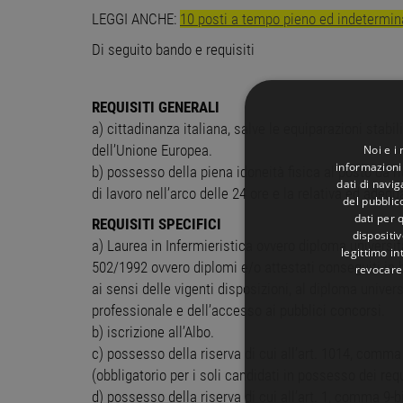
LEGGI ANCHE:
10 posti a tempo pieno ed indetermin
Di seguito bando e requisiti
REQUISITI GENERALI
a) cittadinanza italiana, salve le equiparazioni stabil
Noi e i
dell’Unione Europea.
informazioni 
b) possesso della piena idoneità fisica al posto da ric
dati di navi
di lavoro nell’arco delle 24 ore e la relativa ed adeg
del pubblic
dati per q
REQUISITI SPECIFICI
dispositiv
a) Laurea in Infermieristica ovvero diploma universitar
legittimo in
502/1992 ovvero diplomi e/o attestati conseguiti in 
revocare
ai sensi delle vigenti disposizioni, al diploma universi
professionale e dell’accesso ai pubblici concorsi.
b) iscrizione all’Albo.
c) possesso della riserva di cui all’art. 1014, comma
(obbligatorio per i soli candidati in possesso dei requ
d) possesso della riserva di cui all’art. 1, comma 9-bi