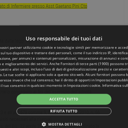
ato di Infermiere presso Asst Gaetano Pini Cto
Uso responsabile dei tuoi dati
ite dalle leggi vigenti, o cittadinanza di uno dei paesi
 nostri partner utilizziamo cookie e tecnologie simili per memorizzare e acced
sul tuo dispositivo e trattare dati personali, come il tuo indirizzo IP, identifica
oprire, tale da poter assicurare l’articolazione dell’orario
gazione, per annunci e contenuti personalizzati, misurazione di annunci e conte
uata turnazione, senza alcuna limitazione;
o e miglioramento dei servizi. Anche
Fornitori di terze parti (1900)
possono tra
uesti e altri scopi, incluso l’uso di dati di geolocalizzazione precisi e caratter
o. Le tue scelte si applicano solo a questo sito web. Alcuni fornitori possono 
io conseguito ai sensi dell’art. 6, co. 3, D. Lgs. n.
teresse invece che sul consenso; hai il diritto di opporti in
Impostazioni pubbli
base al precedente ordinamento riconosciuti equipollenti,
 il tuo consenso in qualsiasi momento in
Impostazioni cookie
.
Informativa sul
tario conseguito ai fini dell’esercizio dell’attività
ACCETTA TUTTO
RIFIUTA TUTTO
 3 e all’art. 678 comma 9, D.Lgs. 15 marzo 2010, n. 66
isiti necessari alla riserva).
MOSTRA DETTAGLI
s, del D.L. 22 aprile 2023, n. 44 che ha disciplinato la