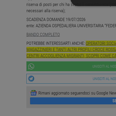
riserva di posti per chi ha svolto il servizio civile (o
STRETTAMENTE 
necessari alla riserva);
SCADENZA DOMANDE 19/07/2026
NON CLASSIFICA
ente: AZIENDA OSPEDALIERA UNIVERSITARIA “FEDER
BANDO COMPLETO
POTREBBE INTERESSARTI ANCHE:
OPERATORI SOCIA
Stre
MAGAZZINIERI E TANTI ALTRI PROFILI CROCE ROS
I cookie strettamente necessa
CENTRI ACCOGLIENZA MIGRANTI, SCOPRI COME C
web non può essere utilizza
Nome
Pr
UNISCITI AL N
PHPSESSID
PH
ww
UNISCITI AL N
Rimani aggiornato seguendoci su Google Ne
CookieScriptConsent
Co
ww
S
receive-cookie-
.a
deprecation