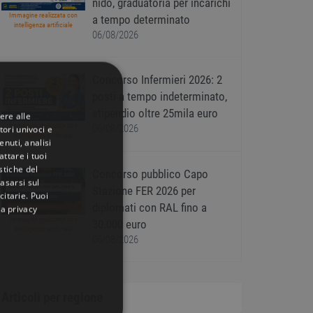
nido, graduatoria per incarichi
Immagine realizzata con
a tempo determinato
intelligenza artificiale
06/08/2026
Concorso Infermieri 2026: 2
posti a tempo indeterminato,
stipendio oltre 25mila euro
ere alle
Immagine realizzata con
06/08/2026
tori univoci e
intelligenza artificiale
nuti, analisi
ttare i tuoi
istiche del
Concorso pubblico Capo
basarsi sul
Stazione FER 2026 per
citarie
. Puoi
diplomati con RAL fino a
la privacy
Immagine realizzata con
30.000 euro
intelligenza artificiale
06/08/2026
Articoli per regione