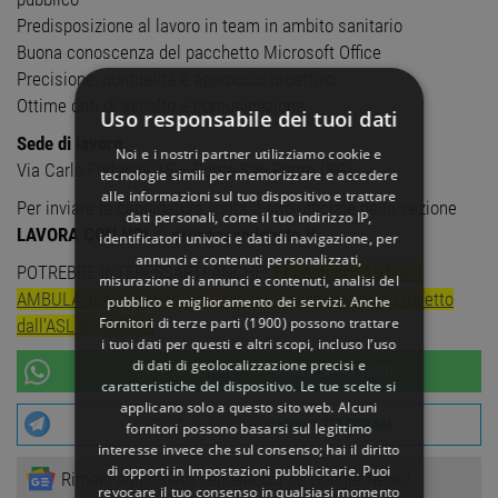
Predisposizione al lavoro in team in ambito sanitario
Buona conoscenza del pacchetto Microsoft Office
Precisione, puntualità e approccio proattivo
Ottime doti di ascolto e comunicazione
Uso responsabile dei tuoi dati
Sede di lavoro
Noi e i nostri partner utilizziamo cookie e
Via Carlo Forlanini 15 – Ponte San Pietro (BG)
tecnologie simili per memorizzare e accedere
alle informazioni sul tuo dispositivo e trattare
Per inviare la candidatura visita il sito ufficiale nella sezione
dati personali, come il tuo indirizzo IP,
LAVORA CON NOI
di
grupposandonato.it
identificatori univoci e dati di navigazione, per
annunci e contenuti personalizzati,
POTREBBE INTERESSARTI ANCHE:
12 posti per AUTISTI
misurazione di annunci e contenuti, analisi del
AMBULANZA e OPERATORI TECNICI avviso pubblico indetto
pubblico e miglioramento dei servizi. Anche
Fornitori di terze parti (1900)
possono trattare
dall'ASL di FOGGIA
i tuoi dati per questi e altri scopi, incluso l’uso
di dati di geolocalizzazione precisi e
UNISCITI AL NOSTRO
CANALE WHATSAPP
caratteristiche del dispositivo. Le tue scelte si
applicano solo a questo sito web. Alcuni
UNISCITI AL NOSTRO
CANALE TELEGRAM
fornitori possono basarsi sul legittimo
interesse invece che sul consenso; hai il diritto
di opporti in
Impostazioni pubblicitarie
. Puoi
Rimani aggiornato seguendoci su Google News!
revocare il tuo consenso in qualsiasi momento