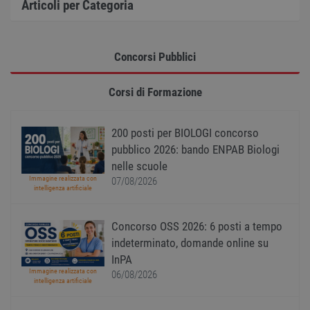
Articoli per Categoria
Strettamente necessari
Performance
Targeting
Funzionalità
Concorsi Pubblici
Non classificati
Corsi di Formazione
I cookie strettamente necessari consentono le
funzionalità principali del sito web come
l'accesso dell'utente e la gestione dell'account. Il
sito web non può essere utilizzato correttamente
200 posti per BIOLOGI concorso
senza i cookie strettamente necessari.
pubblico 2026: bando ENPAB Biologi
Nome
Provider
/
Dominio
Scadenza
Descr
nelle scuole
Immagine realizzata con
07/08/2026
PHPSESSID
Sessione
Cooki
PHP.net
intelligenza artificiale
gener
www.workisjob.com
applic
basate
lingu
Concorso OSS 2026: 6 posti a tempo
PHP. S
di un
indeterminato, domande online su
identi
InPA
gener
utiliz
Immagine realizzata con
06/08/2026
mante
intelligenza artificiale
variabi
sessi
utente