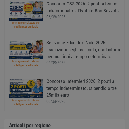
Concorso OSS 2026: 2 posti a tempo
Norm
è un 
indeterminato all’Istituto Bon Bozzolla
gener
modo 
06/08/2026
il mod
Immagine realizzata con
viene
intelligenza artificiale
utiliz
esser
specif
sito, 
Selezione Educatori Nido 2026:
buon 
è man
assunzioni negli asili nido, graduatoria
uno st
per incarichi a tempo determinato
acces
utente
Immagine realizzata con
06/08/2026
pagin
intelligenza artificiale
CookieScriptConsent
1 anno
Quest
CookieScript
viene
www.workisjob.com
utiliz
Concorso Infermieri 2026: 2 posti a
serviz
tempo indeterminato, stipendio oltre
Cooki
Script
25mila euro
ricord
prefer
Immagine realizzata con
06/08/2026
Google Privacy Policy
conse
intelligenza artificiale
cooki
visitat
neces
il ban
Articoli per regione
cookie
Cooki