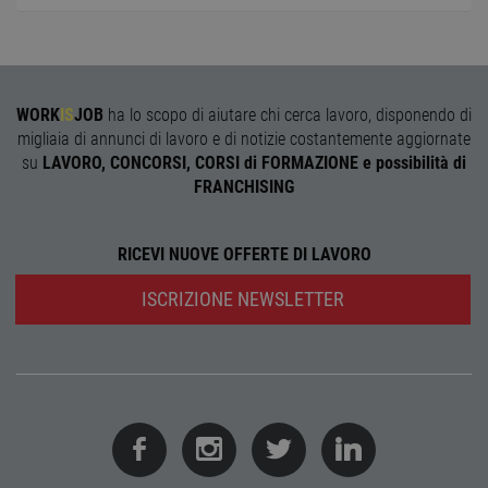
Scrip
funzi
corre
receive-cookie-
.adnxs.com
1 anno 1
Quest
deprecation
mese
viene
utiliz
WORK
IS
JOB
ha lo scopo di aiutare chi cerca lavoro, disponendo di
segnal
migliaia di annunci di lavoro e di notizie costantemente aggiornate
titola
sito w
su
LAVORO, CONCORSI, CORSI di FORMAZIONE e possibilità di
depre
dei c
FRANCHISING
ricevu
sistem
garan
confo
RICEVI NUOVE OFFERTE DI LAVORO
l'adat
agli s
web i
ISCRIZIONE NEWSLETTER
evolu
alla n
sulla 
__cf_bm
29
Quest
Cloudflare Inc.
minuti
viene
.onesignal.com
58
utiliz
secondi
distin
umani
Ciò è
vanta
per il 