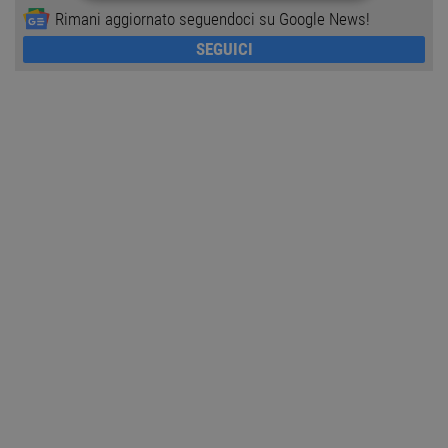
STRETTAMENTE NECESSARI
Rimani aggiornato seguendoci su Google News!
SEGUICI
PERFORMANCE
TARGETING
FUNZIONALITÀ
NON CLASSIFICATI
Strettamente necessari
Performance
Targeting
Funzionalità
Non classificati
I cookie strettamente necessari consentono le
funzionalità principali del sito web come
l'accesso dell'utente e la gestione dell'account. Il
sito web non può essere utilizzato correttamente
senza i cookie strettamente necessari.