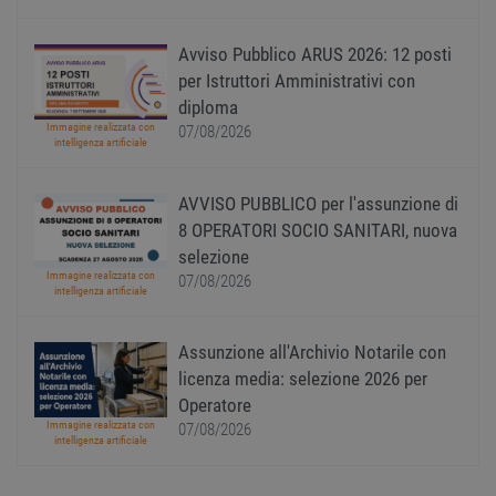
utente
pagin
CookieScriptConsent
1 anno
Quest
CookieScript
Avviso Pubblico ARUS 2026: 12 posti
viene
www.workisjob.com
per Istruttori Amministrativi con
utiliz
serviz
diploma
Cooki
Script
Immagine realizzata con
07/08/2026
ricord
intelligenza artificiale
prefer
Google Privacy Policy
conse
cooki
AVVISO PUBBLICO per l'assunzione di
visitat
neces
8 OPERATORI SOCIO SANITARI, nuova
il ban
cookie
selezione
Cooki
Immagine realizzata con
07/08/2026
Scrip
intelligenza artificiale
funzi
corre
receive-cookie-
.adnxs.com
1 anno 1
Quest
Assunzione all'Archivio Notarile con
deprecation
mese
viene
utiliz
licenza media: selezione 2026 per
segnal
Operatore
titola
sito w
Immagine realizzata con
07/08/2026
depre
intelligenza artificiale
dei c
ricevu
sistem