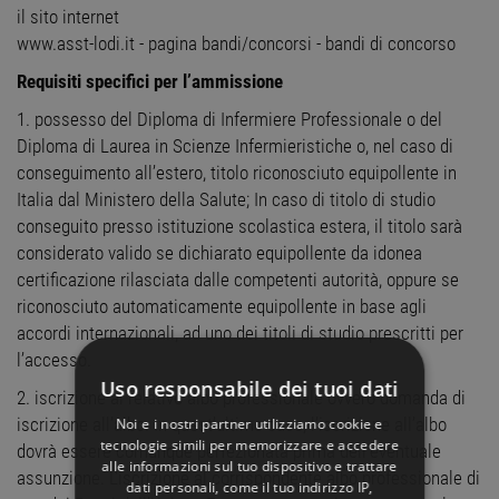
il sito internet
www.asst-lodi.it - pagina bandi/concorsi - bandi di concorso
Requisiti specifici per l’ammissione
1. possesso del Diploma di Infermiere Professionale o del
Diploma di Laurea in Scienze Infermieristiche o, nel caso di
conseguimento all’estero, titolo riconosciuto equipollente in
Italia dal Ministero della Salute; In caso di titolo di studio
conseguito presso istituzione scolastica estera, il titolo sarà
considerato valido se dichiarato equipollente da idonea
certificazione rilasciata dalle competenti autorità, oppure se
riconosciuto automaticamente equipollente in base agli
accordi internazionali, ad uno dei titoli di studio prescritti per
l’accesso.
Uso responsabile dei tuoi dati
2. iscrizione al relativo albo professionale ovvero domanda di
iscrizione all’albo. In quest’ultimo caso, l’iscrizione all’albo
Noi e i nostri partner utilizziamo cookie e
tecnologie simili per memorizzare e accedere
dovrà essere comunque perfezionata prima dell’eventuale
alle informazioni sul tuo dispositivo e trattare
assunzione. L’iscrizione al corrispondente albo professionale di
dati personali, come il tuo indirizzo IP,