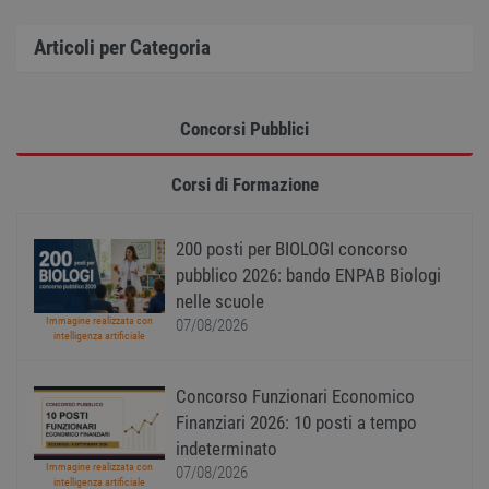
Nome
Provider
/
Dominio
Scadenza
Descr
Articoli per Categoria
PHPSESSID
Sessione
Cooki
PHP.net
gener
www.workisjob.com
applic
basate
lingu
Concorsi Pubblici
PHP. S
di un
identi
Corsi di Formazione
gener
utiliz
mante
variabi
sessi
200 posti per BIOLOGI concorso
utente
pubblico 2026: bando ENPAB Biologi
Norm
è un 
nelle scuole
gener
Immagine realizzata con
modo 
07/08/2026
intelligenza artificiale
il mod
viene
utiliz
esser
Concorso Funzionari Economico
specif
sito, 
Finanziari 2026: 10 posti a tempo
buon 
è man
indeterminato
uno st
Immagine realizzata con
07/08/2026
acces
intelligenza artificiale