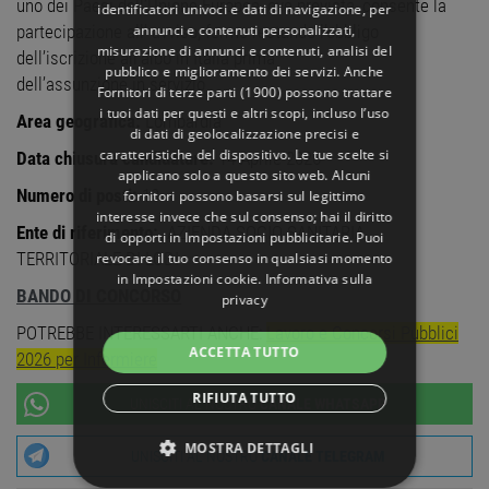
uno dei Paesi dell’Unione Europea, ove prevista, consente la
identificatori univoci e dati di navigazione, per
annunci e contenuti personalizzati,
partecipazione all’ avviso, fermo restando l’obbligo
misurazione di annunci e contenuti, analisi del
dell’iscrizione all’albo in Italia prima
pubblico e miglioramento dei servizi. Anche
dell’assunzione in servizio
Fornitori di terze parti (1900)
possono trattare
i tuoi dati per questi e altri scopi, incluso l’uso
Area geografica:
Lombardia
di dati di geolocalizzazione precisi e
caratteristiche del dispositivo. Le tue scelte si
Data chiusura candidature:
14 Aprile 2026
applicano solo a questo sito web. Alcuni
Numero di posti:
10
fornitori possono basarsi sul legittimo
interesse invece che sul consenso; hai il diritto
Ente di riferimento:
AZIENDA SOCIO SANITARIA
di opporti in
Impostazioni pubblicitarie
. Puoi
TERRITORIALE DI LODI
revocare il tuo consenso in qualsiasi momento
in
Impostazioni cookie
.
Informativa sulla
BANDO DI CONCORSO
privacy
POTREBBE INTERESSARTI ANCHE:
Lavoro e Concorsi Pubblici
ACCETTA TUTTO
2026 per Infermiere
RIFIUTA TUTTO
UNISCITI AL NOSTRO
CANALE WHATSAPP
MOSTRA DETTAGLI
UNISCITI AL NOSTRO
CANALE TELEGRAM