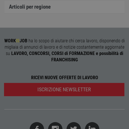
garan
confo
Articoli per regione
l'adat
agli s
web i
evolu
alla n
sulla 
__cf_bm
29
Quest
Cloudflare Inc.
WORK
IS
JOB
ha lo scopo di aiutare chi cerca lavoro, disponendo di
minuti
viene
.onesignal.com
58
utiliz
migliaia di annunci di lavoro e di notizie costantemente aggiornate
secondi
distin
su
LAVORO, CONCORSI, CORSI di FORMAZIONE e possibilità di
umani
Ciò è
FRANCHISING
vanta
per il 
Web, a
effett
RICEVI NUOVE OFFERTE DI LAVORO
rappor
sull'ut
propri
ISCRIZIONE NEWSLETTER
Web.
Nome
Provider
/
Dominio
Scadenza
Descrizione
Provider
/
Nome
Scadenza
Descrizione
n_one
.neural33.cdnwebcloud.com
1 anno
Dominio
Provider
/
Nome
Scadenza
Descrizione