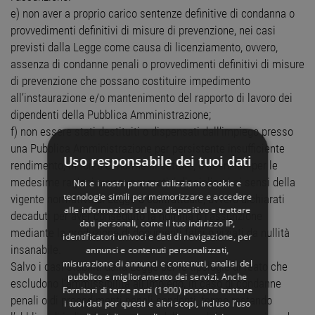
e) non aver a proprio carico sentenze definitive di condanna o
provvedimenti definitivi di misure di prevenzione, nei casi
previsti dalla Legge come causa di licenziamento, ovvero,
assenza di condanne penali o provvedimenti definitivi di misure
di prevenzione che possano costituire impedimento
all’instaurazione e/o mantenimento del rapporto di lavoro dei
dipendenti della Pubblica Amministrazione;
f) non essere stati destituiti o dispensati dall’impiego presso
una Pubblica Amministrazione per persistente insufficiente
Uso responsabile dei tuoi dati
rendimento, in forza di norme di settore, o licenziati per le
medesime ragioni ovvero per motivi disciplinari ai sensi della
Noi e i nostri partner utilizziamo cookie e
tecnologie simili per memorizzare e accedere
vigente normativa di Legge o contrattuale, ovvero dichiarati
alle informazioni sul tuo dispositivo e trattare
decaduti per aver conseguito la nomina o l’assunzione
dati personali, come il tuo indirizzo IP,
mediante la produzione di documenti falsi o viziati da nullità
identificatori univoci e dati di navigazione, per
insanabile.
annunci e contenuti personalizzati,
misurazione di annunci e contenuti, analisi del
Salvo i casi stabiliti dalla Legge per le tipologie di reato che
pubblico e miglioramento dei servizi. Anche
escludono l’ammissibilità all’impiego, in caso di condanne
Fornitori di terze parti (1900)
possono trattare
penali o di procedimenti penali pendenti, fermo restando
i tuoi dati per questi e altri scopi, incluso l’uso