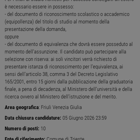
è necessario essere in possesso:
FUNZIONALITÀ
- del documento di riconoscimento scolastico o accademico
(equipollenza) del titolo di studio al momento della
NON CLASSIFICATI
presentazione della domanda,
oppure
- del documento di equivalenza che dovrà essere posseduto al
momento dell'assunzione. Il candidato può partecipare alla
Strettamente necessari
Performance
selezione con riserva: ai soli vincitori verrà richiesto di
Targeting
Funzionalità
presentare istanza di riconoscimento per l’equivalenza, ai
Non classificati
sensi dell’articolo 38, comma 3 del Decreto Legislativo
165/2001, entro 15 giorni dalla pubblicazione della graduatoria
I cookie strettamente necessari consentono le
funzionalità principali del sito web come
finale, a pena di decadenza, al Ministero dell’università e della
l'accesso dell'utente e la gestione dell'account. Il
ricerca ovvero al Ministero dell’istruzione e del merito.
sito web non può essere utilizzato correttamente
senza i cookie strettamente necessari.
Area geografica
: Friuli Venezia Giulia
Nome
Provider
/
Dominio
Scadenza
Descr
Data chiusura candidature:
05 Giugno 2026 23:59
PHPSESSID
Sessione
Cooki
PHP.net
gener
www.workisjob.com
Numero di posti:
10
applic
basate
lingu
Ente di riferimento:
Comune di Trieste