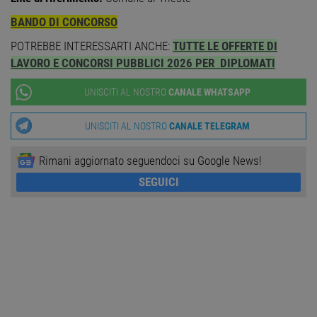
PHP. S
di un
BANDO DI CONCORSO
identi
gener
POTREBBE INTERESSARTI ANCHE:
TUTTE LE OFFERTE DI
utiliz
mante
LAVORO E CONCORSI PUBBLICI 2026 PER DIPLOMATI
variabi
sessi
utente
UNISCITI AL NOSTRO
CANALE WHATSAPP
Norm
è un 
gener
modo 
UNISCITI AL NOSTRO
CANALE TELEGRAM
il mod
viene
utiliz
Rimani aggiornato seguendoci su Google News!
esser
specif
SEGUICI
sito, 
buon 
è man
uno st
acces
utente
pagin
CookieScriptConsent
1 anno
Quest
CookieScript
viene
www.workisjob.com
utiliz
serviz
Cooki
Script