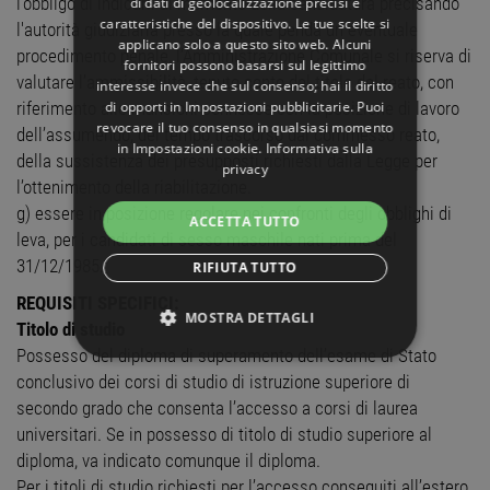
l’obbligo di indicarli al momento della candidatura precisando
di dati di geolocalizzazione precisi e
caratteristiche del dispositivo. Le tue scelte si
l'autorità giudiziaria presso la quale penda un eventuale
applicano solo a questo sito web. Alcuni
procedimento penale, l’Amministrazione Comunale si riserva di
fornitori possono basarsi sul legittimo
valutare l’ammissibilità, tenuto conto del titolo del reato, con
interesse invece che sul consenso; hai il diritto
di opporti in
Impostazioni pubblicitarie
. Puoi
riferimento alle mansioni connesse con la posizione di lavoro
revocare il tuo consenso in qualsiasi momento
dell’assumendo, del tempo trascorso dal commesso reato,
in
Impostazioni cookie
.
Informativa sulla
della sussistenza dei presupposti richiesti dalla Legge per
privacy
l’ottenimento della riabilitazione.
g) essere in posizione regolare nei confronti degli obblighi di
ACCETTA TUTTO
leva, per i candidati di sesso maschile nati prima del
31/12/1985.
RIFIUTA TUTTO
REQUISITI SPECIFICI:
MOSTRA DETTAGLI
Titolo di studio
Possesso del diploma di superamento dell’esame di Stato
STRETTAMENTE NECESSARI
conclusivo dei corsi di studio di istruzione superiore di
secondo grado che consenta l’accesso a corsi di laurea
PERFORMANCE
universitari. Se in possesso di titolo di studio superiore al
diploma, va indicato comunque il diploma.
TARGETING
Per i titoli di studio richiesti per l’accesso conseguiti all’estero