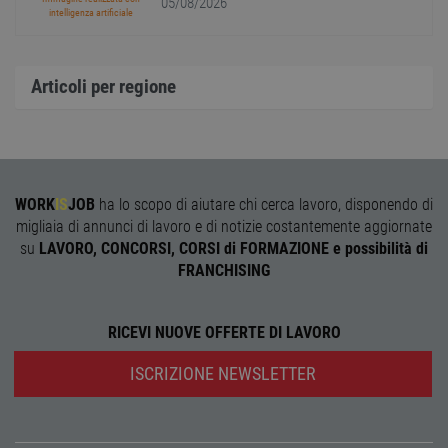
05/08/2026
ricevu
intelligenza artificiale
sistem
garan
confo
l'adat
agli s
Articoli per regione
web i
evolu
alla n
sulla 
__cf_bm
29
Quest
Cloudflare Inc.
minuti
viene
.onesignal.com
58
utiliz
WORK
IS
JOB
ha lo scopo di aiutare chi cerca lavoro, disponendo di
secondi
distin
umani
migliaia di annunci di lavoro e di notizie costantemente aggiornate
Ciò è
vanta
su
LAVORO, CONCORSI, CORSI di FORMAZIONE e possibilità di
per il 
FRANCHISING
Web, a
effett
rappor
sull'ut
propri
RICEVI NUOVE OFFERTE DI LAVORO
Web.
ISCRIZIONE NEWSLETTER
Nome
Provider
/
Dominio
Scadenza
Descrizione