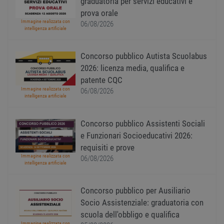
graduatoria per servizi educativi e
uno st
acces
prova orale
utente
Immagine realizzata con
06/08/2026
pagin
intelligenza artificiale
CookieScriptConsent
1 anno
Quest
CookieScript
viene
www.workisjob.com
utiliz
Concorso pubblico Autista Scuolabus
serviz
Cooki
2026: licenza media, qualifica e
Script
patente CQC
ricord
prefer
Immagine realizzata con
06/08/2026
Google Privacy Policy
conse
intelligenza artificiale
cooki
visitat
neces
il ban
Concorso pubblico Assistenti Sociali
cookie
e Funzionari Socioeducativi 2026:
Cooki
Scrip
requisiti e prove
funzi
Immagine realizzata con
corre
06/08/2026
intelligenza artificiale
receive-cookie-
.adnxs.com
1 anno 1
Quest
deprecation
mese
viene
utiliz
Concorso pubblico per Ausiliario
segnal
titola
Socio Assistenziale: graduatoria con
sito w
scuola dell'obbligo e qualifica
depre
dei c
Immagine realizzata con