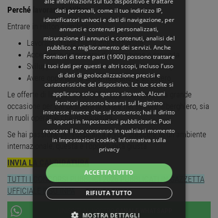
alle informazioni sul tuo dispositivo e trattare
Perché lavorare in Hilton
dati personali, come il tuo indirizzo IP,
identificatori univoci e dati di navigazione, per
Entrare in Hilton significa:
annunci e contenuti personalizzati,
misurazione di annunci e contenuti, analisi del
Lavorare in una realtà internazionale
pubblico e miglioramento dei servizi. Anche
Accedere a programmi di formazione e crescita
Fornitori di terze parti (1900)
possono trattare
Sviluppare competenze nel settore hospitality
i tuoi dati per questi e altri scopi, incluso l’uso
di dati di geolocalizzazione precisi e
Avere opportunità di carriera anche all’estero
caratteristiche del dispositivo. Le tue scelte si
applicano solo a questo sito web. Alcuni
Le offerte di lavoro Hilton 2026 rappresentano una grande
fornitori possono basarsi sul legittimo
occasione per chi desidera lavorare nel settore alberghiero, sia
interesse invece che sul consenso; hai il diritto
in ruoli operativi che manageriali.
di opporti in
Impostazioni pubblicitarie
. Puoi
revocare il tuo consenso in qualsiasi momento
Se hai passione per l’ospitalità e vuoi crescere in un ambiente
in
Impostazioni cookie
.
Informativa sulla
internazionale, questa è l’opportunità giusta
privacy
INVIA LA CANDIDATURA
ACCETTA TUTTO
TUTTI I CONCORSI PUBBLICI 2026 PUBBLICATI IN GAZZETTA
UFFICIALE E SU INPA
RIFIUTA TUTTO
UNISCITI AL NOSTRO
CANALE WHATSAPP
MOSTRA DETTAGLI