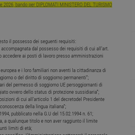
iche 2026, bando per DIPLOMATI MINISTERO DEL TURISMO
esto il possesso dei seguenti requisiti:
a accompagnata dal possesso dei requisiti di cui all’art.
o accedere ai posti di lavoro presso amministrazioni
uropea e i loro familiari non aventi la cittadinanza di
giorno o del diritto di soggiorno permanenti”;
olari del permesso di soggiorno UE persoggiornanti di
giato ovvero dello status di protezione sussidiaria”;
osizioni di cui all'articolo 1 del decretodel Presidente
 conoscenza della lingua italiana”;
.1994, pubblicato nella G.U del 15.02.1994 n. 61;
 a qualunque titolo e non aver raggiunto il limite
ti limiti di età;