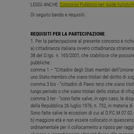
LEGGI ANCHE:
Concorso Pubblico per guide turist
Di seguito bando e requisiti
REQUISITI PER LA PARTECIPAZIONE
1. Per la partecipazione al presente concorso è richi
a) cittadinanza italiana ovvero cittadinanza stranier
38 del D.lgs. n. 165/2001, che stabilisce che posson
pubbliche:
comma 1 – “Cittadini degli Stati membri dell'Unione e
uno Stato membro che siano titolari del diritto di sog
comma 3 bis - “cittadini di Paesi terzi che siano tit
lungo periodo o che siano titolari dello status di rifu
comma 3 ter - “sono fatte salve, in ogni caso, le disp
della Repubblica 26 luglio 1976, n. 752, in materia di
Sono fatte salve le eccezioni di cui al D.P.C.M 07.02
b) maggiore età e non essere collocato in quiescenza,
ordinamentale per il collocamento a riposo per raggiun