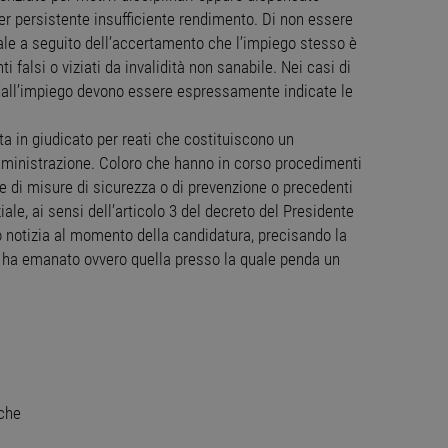
r persistente insufficiente rendimento. Di non essere
ale a seguito dell’accertamento che l’impiego stesso è
falsi o viziati da invalidità non sanabile. Nei casi di
dall’impiego devono essere espressamente indicate le
ttamente necessari
Performance
Targeting
Funzionalità
Non classif
ri consentono le funzionalità principali del sito web come l'accesso dell'utente e la gest
a in giudicato per reati che costituiscono un
to correttamente senza i cookie strettamente necessari.
ministrazione. Coloro che hanno in corso procedimenti
ovider
/
Dominio
Scadenza
Descrizione
ne di misure di sicurezza o di prevenzione o precedenti
Sessione
Cookie generato da applicazioni basate sul linguaggio
P.net
ziale, ai sensi dell’articolo 3 del decreto del Presidente
identificatore generico utilizzato per mantenere le var
w.workisjob.com
 notizia al momento della candidatura, precisando la
Normalmente è un numero generato in modo casuale,
utilizzato può essere specifico per il sito, ma un b
lo ha emanato ovvero quella presso la quale penda un
uno stato di accesso per un utente tra le pagine.
1 anno
Questo cookie viene utilizzato dal servizio Cookie-Scr
okieScript
preferenze di consenso sui cookie dei visitatori. È nec
w.workisjob.com
cookie di Cookie-Script.com funzioni correttamente.
dnxs.com
1 anno 1
Questo cookie viene utilizzato per segnalare al titolar
mese
deprecazione dei cookie ricevuti dal sistema, garant
l'adattabilità agli standard web in evoluzione e alla n
29
Questo cookie viene utilizzato per distinguere tra um
oudflare Inc.
rche
minuti
vantaggioso per il sito Web, al fine di effettuare rappor
nesignal.com
58
proprio sito Web.
secondi