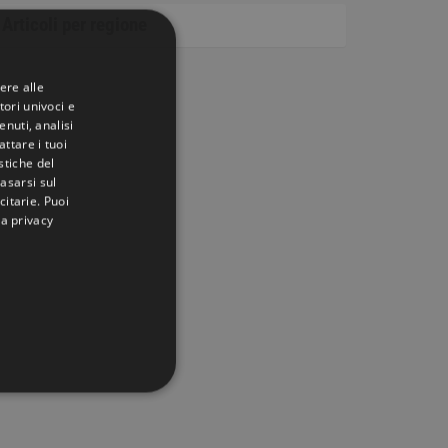
Articoli per regione
ere alle
tori univoci e
nuti, analisi
ttare i tuoi
istiche del
basarsi sul
citarie
. Puoi
la privacy
IONALITÀ