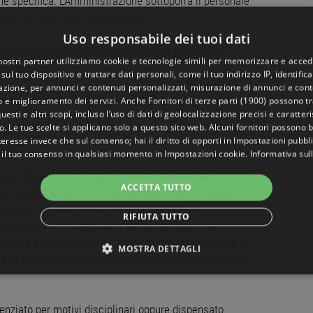
ne specifica. L’Amministrazione sottoporrà il personale
mma 2 e 2-bis D.lgs. n. 81/2008);
Uso responsabile dei tuoi dati
a scuola media inferiore) e attestato di qualifica
 nostri partner utilizziamo cookie e tecnologie simili per memorizzare e acced
accreditati;
sul tuo dispositivo e trattare dati personali, come il tuo indirizzo IP, identifica
gazione, per annunci e contenuti personalizzati, misurazione di annunci e conte
o e miglioramento dei servizi. Anche
Fornitori di terze parti (1900)
possono tra
statale, paritario o legalmente riconosciuto:
uesti e altri scopi, incluso l’uso di dati di geolocalizzazione precisi e caratter
o. Le tue scelte si applicano solo a questo sito web. Alcuni fornitori possono 
teresse invece che sul consenso; hai il diritto di opporti in
Impostazioni pubbli
 il tuo consenso in qualsiasi momento in
Impostazioni cookie
.
Informativa sul
no produrre la dichiarazione di equipollenza del titolo di
ACCETTA TUTTO
ne vigente, rilasciato da parte delle autorità competenti,
candidato che non sia ancora in possesso del
RIFIUTA TUTTO
ichiarare nella domanda di partecipazione di aver
ammesso al concorso con riserva, fermo restando che il
MOSTRA DETTAGLI
lo di studio dovrà essere presentato obbligatoriamente
NECESSARI
PERFORMANCE
TARGETING
FUNZ
cenziato per motivi disciplinari oppure dispensato
TI