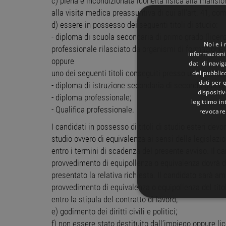
c) piena e incondizionata idoneità fisica alla mansio
alla visita medica preassuntiva di cui all’art. 41, co
d) essere in possesso dei seguenti titoli di studio:
- diploma di scuola secondaria di primo grado (licenz
Noi e i
professionale rilasciato da organismi di formazione 
informazioni 
oppure
dati di navi
del pubblic
uno dei seguenti titoli conseguiti presso un istituto 
dati per q
- diploma di istruzione secondaria di secondo grado;
dispositiv
- diploma professionale;
legittimo in
- Qualifica professionale.
revocare
I candidati in possesso di titoli di studio esteri devo
studio ovvero di equivalenza ai sensi della legislazio
entro i termini di scadenza del presente avviso. Il 
provvedimento di equipollenza o equivalenza dovrà d
presentato la relativa richiesta. Il candidato sarà 
provvedimento di equivalenza o equipollenza del tito
entro la stipula del contratto di lavoro;
STRETTAMENTE 
e) godimento dei diritti civili e politici;
f) non essere stato destituito dall’impiego oppure li
NON CLASSIFICA