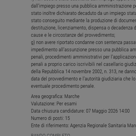
dall’impiego presso una pubblica amministrazione pe
stato inoltre dichiarato decaduto da un impiego stat
stato conseguito mediante la produzione di documenti 
destituzione, licenziamento, dispensa o decadenza 
Stre
cause e le circostanze del provvedimento;
I cookie strettamente necessa
g) non avere riportato condanne con sentenza passat
web non può essere utilizza
impedimento all’assunzione presso una pubblica am
Nome
Pr
penali, procedimenti amministrativi per l’applicazio
PHPSESSID
PH
penali a proprio carico iscrivibili nel casellario giudi
ww
della Repubblica 14 novembre 2002, n. 313, ne danno
data del provvedimento e l’autorità giudiziaria che 
eventuale procedimento penale.
CookieScriptConsent
Co
ww
Area geografica: Marche
Valutazione: Per esami
receive-cookie-
.a
deprecation
Data chiusura candidature: 07 Maggio 2026 14:00
Numero di posti: 15
__cf_bm
Cl
Ente di riferimento: Agenzia Regionale Sanitaria Ma
.o
BANDO COMPLETO