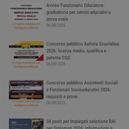
utiliz
Avviso Funzionario Educatore:
mante
variabi
graduatoria per servizi educativi e
sessi
prova orale
utente
Norm
Immagine realizzata con
06/08/2026
è un 
intelligenza artificiale
gener
modo 
il mod
Concorso pubblico Autista Scuolabus
viene
utiliz
2026: licenza media, qualifica e
esser
specif
patente CQC
sito, 
Immagine realizzata con
06/08/2026
buon 
intelligenza artificiale
è man
uno st
acces
utente
Concorso pubblico Assistenti Sociali
pagin
e Funzionari Socioeducativi 2026:
CookieScriptConsent
1 anno
Quest
CookieScript
requisiti e prove
viene
www.workisjob.com
utiliz
Immagine realizzata con
06/08/2026
serviz
intelligenza artificiale
Cooki
Script
ricord
prefer
34 posti per Impiegati selezione RAI
Google Privacy Policy
conse
per Diplomati 2026: informazioni e
cooki