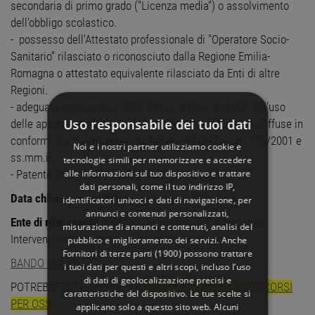
secondaria di primo grado ("Licenza media”) o assolvimento
dell'obbligo scolastico.
- possesso dell'Attestato professionale di "Operatore Socio-
Sanitario” rilasciato o riconosciuto dalla Regione Emilia-
Romagna o attestato equivalente rilasciato da Enti di altre
Regioni.
- adeguata conoscenza della lingua inglese nonchè dell'uso
Uso responsabile dei tuoi dati
delle apparecchiature e applicazioni informatiche più diffuse in
conformità a quanto previsto dall'art. 37 del D. Lgs. 165/2001 e
Noi e i nostri partner utilizziamo cookie e
ss.mm.ii.
tecnologie simili per memorizzare e accedere
alle informazioni sul tuo dispositivo e trattare
- Patente di guida di cat. B in corso di validità.
dati personali, come il tuo indirizzo IP,
Data chiusura candidature
: 27 Maggio 2026 12:00
identificatori univoci e dati di navigazione, per
annunci e contenuti personalizzati,
Ente di riferimento
: Azienda Servizi per la Cittadinanza
misurazione di annunci e contenuti, analisi del
Interventi Sociali Valli Reno, Lavino e Samoggia
pubblico e miglioramento dei servizi. Anche
Fornitori di terze parti (1900)
possono trattare
BANDO COMPLETO
i tuoi dati per questi e altri scopi, incluso l’uso
di dati di geolocalizzazione precisi e
POTREBBE INTERESSARTI:
OFFERTE DI LAVORO E CONCORSI
caratteristiche del dispositivo. Le tue scelte si
PER OSS
applicano solo a questo sito web. Alcuni