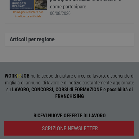
visitat
come partecipare
neces
il ban
Immagine realizzata con
06/08/2026
cookie
intelligenza artificiale
Cooki
Scrip
funzi
corre
Articoli per regione
receive-cookie-
.adnxs.com
1 anno 1
Quest
deprecation
mese
viene
utiliz
segnal
titola
sito w
depre
dei c
WORK
IS
JOB
ha lo scopo di aiutare chi cerca lavoro, disponendo di
ricevu
migliaia di annunci di lavoro e di notizie costantemente aggiornate
sistem
garan
su
LAVORO, CONCORSI, CORSI di FORMAZIONE e possibilità di
confo
l'adat
FRANCHISING
agli s
web i
evolu
alla n
RICEVI NUOVE OFFERTE DI LAVORO
sulla 
__cf_bm
29
Quest
Cloudflare Inc.
ISCRIZIONE NEWSLETTER
minuti
viene
.onesignal.com
58
utiliz