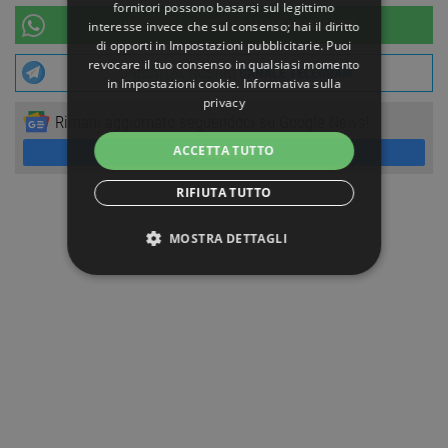
fornitori possono basarsi sul legittimo
UNISCITI AL NOSTRO
CANALE WHATSAPP
interesse invece che sul consenso; hai il diritto
di opporti in
Impostazioni pubblicitarie
. Puoi
revocare il tuo consenso in qualsiasi momento
UNISCITI AL NOSTRO
CANALE TELEGRAM
in
Impostazioni cookie
.
Informativa sulla
privacy
Rimani aggiornato seguendoci su Google News!
ACCETTA TUTTO
SEGUICI
RIFIUTA TUTTO
MOSTRA DETTAGLI
STRETTAMENTE NECESSARI
PERFORMANCE
TARGETING
FUNZIONALITÀ