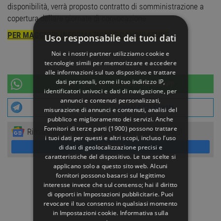
disponibilità, verrà proposto contratto di somministrazione a
copertura della/e giornate di convocazione.
PER MAGGIORI INFORMAZIONI E CANDIDATURE
Uso responsabile dei tuoi dati
Noi e i nostri partner utilizziamo cookie e
tecnologie simili per memorizzare e accedere
alle informazioni sul tuo dispositivo e trattare
dati personali, come il tuo indirizzo IP,
UNISCITI AL NOSTRO
CANALE WHATSAPP
identificatori univoci e dati di navigazione, per
annunci e contenuti personalizzati,
UNISCITI AL NOSTRO
CANALE TELEGRAM
misurazione di annunci e contenuti, analisi del
pubblico e miglioramento dei servizi. Anche
Fornitori di terze parti (1900)
possono trattare
Rimani aggiornato seguendoci su Google News!
i tuoi dati per questi e altri scopi, incluso l’uso
SEGUICI
di dati di geolocalizzazione precisi e
caratteristiche del dispositivo. Le tue scelte si
applicano solo a questo sito web. Alcuni
fornitori possono basarsi sul legittimo
interesse invece che sul consenso; hai il diritto
di opporti in
Impostazioni pubblicitarie
. Puoi
revocare il tuo consenso in qualsiasi momento
in
Impostazioni cookie
.
Informativa sulla