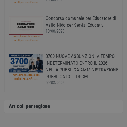
gener
intelligenza artificiale
modo 
il mod
viene
Concorso comunale per Educatore di
utiliz
esser
Asilo Nido per Servizi Educativi
specif
sito, 
10/08/2026
buon 
Immagine realizzata con
è man
intelligenza artificiale
uno st
acces
utente
pagin
3700 NUOVE ASSUNZIONI A TEMPO
INDETERMINATO ENTRO IL 2026
CookieScriptConsent
1 anno
Quest
CookieScript
viene
www.workisjob.com
NELLA PUBBLICA AMMINISTRAZIONE
utiliz
serviz
Immagine realizzata con
PUBBLICATO IL DPCM
Cooki
intelligenza artificiale
Script
09/08/2026
ricord
prefer
Google Privacy Policy
conse
cooki
visitat
Articoli per regione
neces
il ban
cookie
Cooki
Scrip
funzi