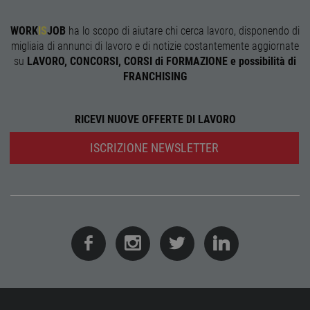
corre
receive-cookie-
.adnxs.com
1 anno 1
Quest
WORK
IS
JOB
ha lo scopo di aiutare chi cerca lavoro, disponendo di
deprecation
mese
viene
migliaia di annunci di lavoro e di notizie costantemente aggiornate
utiliz
segnal
su
LAVORO, CONCORSI, CORSI di FORMAZIONE e possibilità di
titola
FRANCHISING
sito w
depre
dei c
ricevu
sistem
RICEVI NUOVE OFFERTE DI LAVORO
garan
confo
l'adat
ISCRIZIONE NEWSLETTER
agli s
web i
evolu
alla n
sulla 
__cf_bm
29
Quest
Cloudflare Inc.
minuti
viene
.onesignal.com
58
utiliz
secondi
distin
umani
Ciò è
vanta
per il 
Web, a
effett
rappor