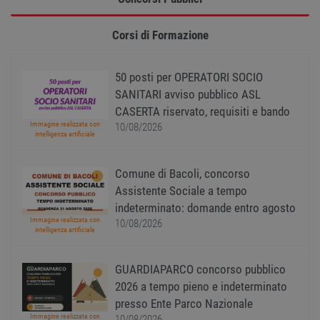
Strettamente necessari
Performance
Targeting
Funzionalità
Corsi di Formazione
Non classificati
50 posti per OPERATORI SOCIO
I cookie strettamente necessari consentono le
funzionalità principali del sito web come
SANITARI avviso pubblico ASL
l'accesso dell'utente e la gestione dell'account. Il
CASERTA riservato, requisiti e bando
sito web non può essere utilizzato correttamente
senza i cookie strettamente necessari.
Immagine realizzata con
10/08/2026
intelligenza artificiale
Nome
Provider
/
Dominio
Scadenza
Descr
PHPSESSID
Sessione
Cooki
PHP.net
Comune di Bacoli, concorso
gener
www.workisjob.com
applic
Assistente Sociale a tempo
basate
indeterminato: domande entro agosto
lingu
PHP. S
Immagine realizzata con
10/08/2026
di un
intelligenza artificiale
identi
gener
utiliz
mante
GUARDIAPARCO concorso pubblico
variabi
2026 a tempo pieno e indeterminato
sessi
utente
presso Ente Parco Nazionale
Norm
è un 
Immagine realizzata con
10/08/2026